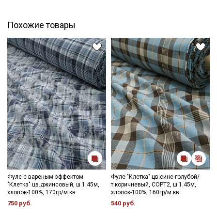
Даю
Согласие на получение рекламных и
информационных рассылок
Похожие товары
Фуле с вареным эффектом
Фуле "Клетка" цв.сине-голубой/
"Клетка" цв.джинсовый, ш.1.45м,
т.коричневый, СОРТ2, ш.1.45м,
хлопок-100%, 170гр/м.кв
хлопок-100%, 160гр/м.кв
750 руб.
540 руб.