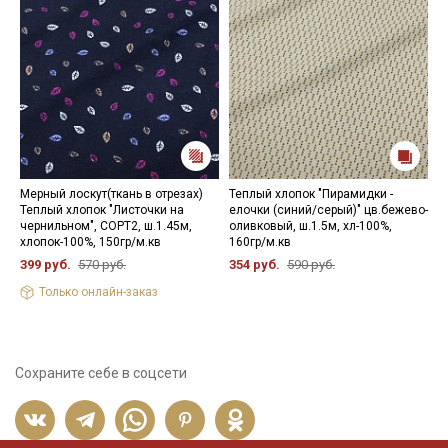
Мерный лоскут(ткань в отрезах)
Теплый хлопок "Пирамидки -
В
Теплый хлопок "Листочки на
елочки (синий/серый)" цв.бежево-
ц
чернильном", СОРТ2, ш.1.45м,
оливковый, ш.1.5м, хл-100%,
х
хлопок-100%, 150гр/м.кв
160гр/м.кв
3
399 руб.
570 руб.
354 руб.
590 руб.
Только онлайн-заказ
Сохраните себе в соцсети