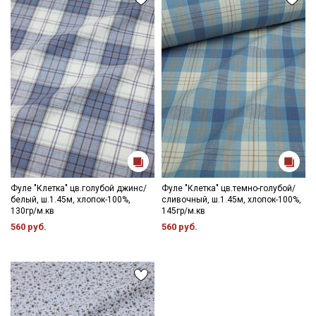
Фуле "Клетка" цв.голубой джинс/
Фуле "Клетка" цв.темно-голубой/
белый, ш.1.45м, хлопок-100%,
сливочный, ш.1.45м, хлопок-100%,
130гр/м.кв
145гр/м.кв
560 руб.
560 руб.