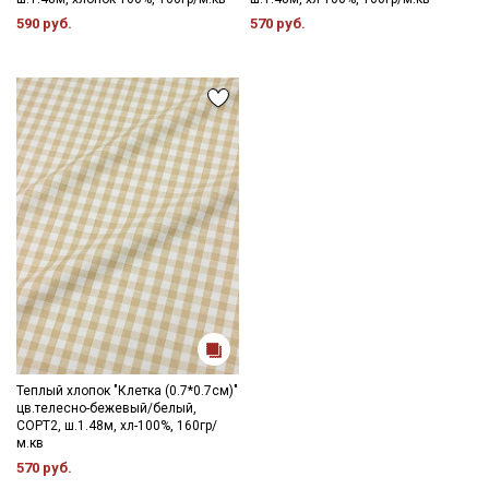
590 руб.
570 руб.
Секретная рассылка от Купава
Мы публикуем здесь дополнительные
промокоды и скидки до 30% на узкие
категории тканей
Электронная почта
Подписаться
Теплый хлопок "Клетка (0.7*0.7см)"
цв.телесно-бежевый/белый,
СОРТ2, ш.1.48м, хл-100%, 160гр/
Ознакомлен(а) с
Политикой обработки персональных
м.кв
данных
и даю
Согласие на обработку персональных
570 руб.
данных