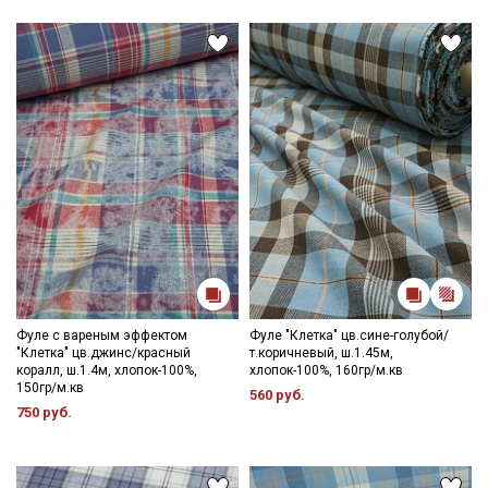
Фуле с вареным эффектом
Фуле "Клетка" цв.сине-голубой/
"Клетка" цв.джинс/красный
т.коричневый, ш.1.45м,
коралл, ш.1.4м, хлопок-100%,
хлопок-100%, 160гр/м.кв
150гр/м.кв
560 руб.
750 руб.