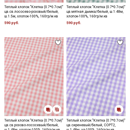
- запрещены отбеливатели
- сушить в подвешенном и расправленном состоянии
Теплый хлопок "Клетка (0.7*0.7см)"
Теплый хлопок "Клетка (0.7*0.7см)"
цв.св.лососево-розовый/белый,
цв.мятная дымка/белый, ш.1.48м,
- глажка только с изнаночной стороны, подложив махровое
ш.1.5м, хлопок-100%, 160гр/м.кв
хлопок-100%, 160гр/м.кв
полотенце, чтобы не примять ворс.
590 руб.
590 руб.
Цветопередача может отличаться от оригинального цвета
ткани в зависимостиот настроек вашего монитора и в
зависимости от партии.
Теплый хлопок "Клетка (0.7*0.7см)"
Теплый хлопок "Клетка (0.7*0.7см)"
цв.св.розово-лососевый/белый,
цв.сиреневый/белый, СОРТ2,
ш.1.48м, хлопок-100%, 160гр/м.кв
ш.1.48м, хл-100%, 160гр/м.кв