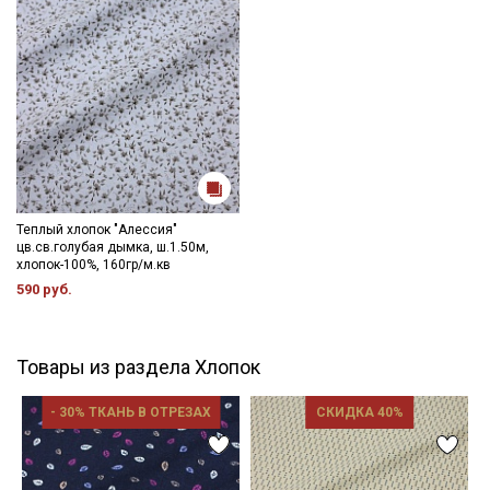
Теплый хлопок "Алессия"
цв.св.голубая дымка, ш.1.50м,
хлопок-100%, 160гр/м.кв
590 руб.
Товары из раздела Хлопок
- 30% ТКАНЬ В ОТРЕЗАХ
СКИДКА 40%