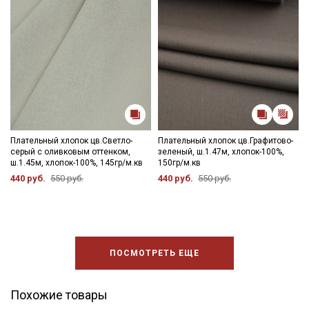
данных
и даю
Согласие на обработку персональных
данных
Даю
Согласие на получение рекламных и
информационных рассылок
Плательный хлопок цв.Светло-
Плательный хлопок цв.Графитово-
серый с оливковым оттенком,
зеленый, ш.1.47м, хлопок-100%,
ш.1.45м, хлопок-100%, 145гр/м.кв
150гр/м.кв
440 руб.
550 руб.
440 руб.
550 руб.
ПОСМОТРЕТЬ ЕЩЕ
Похожие товары