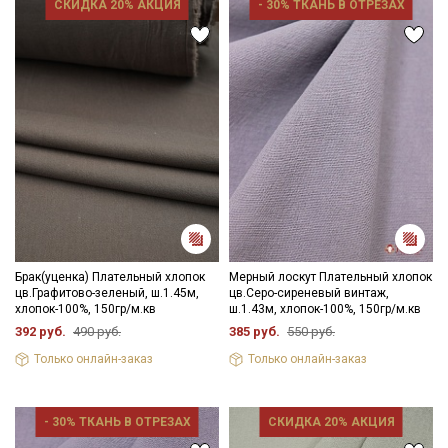
СКИДКА 20% АКЦИЯ
- 30% ТКАНЬ В ОТРЕЗАХ
Брак(уценка) Плательный хлопок
Мерный лоскут Плательный хлопок
цв.Графитово-зеленый, ш.1.45м,
цв.Серо-сиреневый винтаж,
хлопок-100%, 150гр/м.кв
ш.1.43м, хлопок-100%, 150гр/м.кв
392 руб.
490 руб.
385 руб.
550 руб.
Только онлайн-заказ
Только онлайн-заказ
- 30% ТКАНЬ В ОТРЕЗАХ
СКИДКА 20% АКЦИЯ