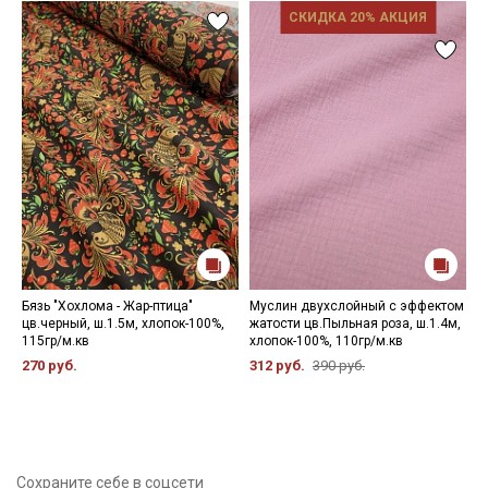
СКИДКА 20% АКЦИЯ
Бязь "Хохлома - Жар-птица"
Муслин двухслойный с эффектом
П
цв.черный, ш.1.5м, хлопок-100%,
жатости цв.Пыльная роза, ш.1.4м,
т
115гр/м.кв
хлопок-100%, 110гр/м.кв
х
270 руб.
312 руб.
390 руб.
6
Сохраните себе в соцсети