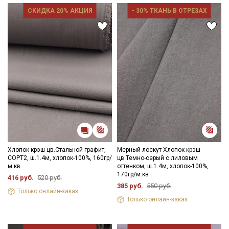
СКИДКА 20% АКЦИЯ
- 30% ТКАНЬ В ОТРЕЗАХ
Хлопок крэш цв.Стальной графит,
Мерный лоскут Хлопок крэш
СОРТ2, ш.1.4м, хлопок-100%, 160гр/
цв.Темно-серый с лиловым
м.кв
оттенком, ш.1.4м, хлопок-100%,
170гр/м.кв
416 руб.
520 руб.
385 руб.
550 руб.
Только онлайн-заказ
Только онлайн-заказ