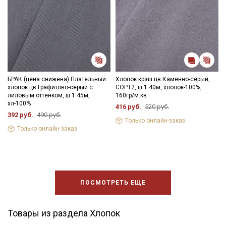
БРАК (цена снижена) Плательный
Хлопок крэш цв.Каменно-серый,
хлопок цв.Графитово-серый с
СОРТ2, ш.1.40м, хлопок-100%,
лиловым оттенком, ш.1.45м,
160гр/м.кв
хл-100%
416 руб.
520 руб.
392 руб.
490 руб.
Только онлайн-заказ
Только онлайн-заказ
ПОСМОТРЕТЬ ЕЩЕ
Товары из раздела Хлопок