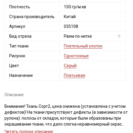
Плотность
150 гр/м.кв
Страна производитель
Китай
Артикул
035108
Вид отреза
Рвем по нитке
?
Тип ткани
Плательный хлопок
Рисунок
Однотонные
Цвет
Серый
Назначение
Платьевая
Описание
Внимание! Ткань Сорт2, цена снижена (установлена с учетом
дефектов)! На ткани присутствуют дефекты (в зависимости от
рулона): полосы от складок, которые были образованы при
окрашивании ткани, что дало слегка неравномерный окрас
(см.фото); темные разводы, также могут встречаться
Читать полное описание