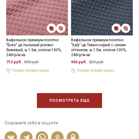
Вафельное премиум-полотно
Вафельное премиум-полотно
В
"Бохо" цв.пыльный розово-
"Italy" цв.Темно-серый с синим
"
бежевый, ш.1.5м, хлопок-100%,
оттенком, ш.1.5м, хлопок-100%,
х
240гр/м.кв
240гр/м.кв
6
712 руб.
890 руб.
656 руб.
820 руб.
Только онлайн-заказ
Только онлайн-заказ
ПОСМОТРЕТЬ ЕЩЕ
Сохраните себе в соцсети