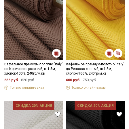
Вафельное премиум-полотно "Italy"
Вафельное премиум-полотно "Italy"
цв.Коричнево-розовый, ш.1.5м,
цв.Репсово-желтый, ш.1.5м,
хлопок-100%, 240гр/м.кв
хлопок-100%, 240гр/м.кв
656 руб.
820 руб.
600 руб.
750 руб.
Только онлайн-заказ
Только онлайн-заказ
СКИДКА 20% АКЦИЯ
СКИДКА 20% АКЦИЯ