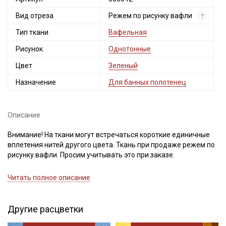
Вид отреза
Режем по рисунку вафли
?
Тип ткани
Вафельная
Рисунок
Однотонные
Цвет
Зеленый
Назначение
Для банных полотенец
Описание
Внимание! На ткани могут встречаться короткие единичные
вплетения нитей другого цвета. Ткань при продаже режем по
рисунку вафли. Просим учитывать это при заказе.
Вафельное премиум-полотно "Italy" - это хлопчатобумажная
Читать полное описание
вафельная ткань с фактурной структурой в виде ячеек с
углублениями и небольшими бортиками, имеет объемный
клеточный рисунок, который напоминает кондитерские вафли.
Другие расцветки
Этот вид структуры фактически увеличивает поверхность,
что помогает впитывать большее количество влаги и