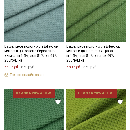
Вафельное полотно с эффектом
Вафельное полотно с эффектом
мятости цв.Зелено-бирюзовая
мятости цв.Т.зеленая трава,
дымка, ш.1.5м, лен-51%, хл-49%,
ш.1.5м, лен-51%, хлопок-49%,
235гр/м.кв
235гр/м.кв
680 руб.
850 руб.
680 руб.
850 руб.
Только онлайн-заказ
СКИДКА 20% АКЦИЯ
СКИДКА 20% АКЦИЯ