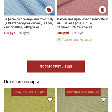
Вафельное премиум-полотно "Italy"
Вафельное премиум-полотно "Italy"
цв.Светло-голубая сирень, ш.1.5м,
цв.Пыльная роза, ш.1.5м,
хлопок-100%, 240гр/м.кв
хлопок-100%, 240гр/м.кв
600 руб.
750 руб.
600 руб.
750 руб.
Только онлайн-заказ
ПОСМОТРЕТЬ ЕЩЕ
Похожие товары
СКИДКА 20% АКЦИЯ
СКИДКА 20% АКЦИЯ