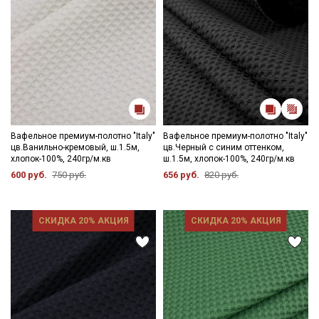
Вафельное премиум-полотно "Italy"
Вафельное премиум-полотно "Italy"
цв.Ванильно-кремовый, ш.1.5м,
цв.Черный с синим оттенком,
хлопок-100%, 240гр/м.кв
ш.1.5м, хлопок-100%, 240гр/м.кв
600 руб.
750 руб.
656 руб.
820 руб.
СКИДКА 20% АКЦИЯ
СКИДКА 20% АКЦИЯ
Секретная рассылка от Купава
Мы публикуем здесь дополнительные
промокоды и скидки до 30% на узкие
категории тканей