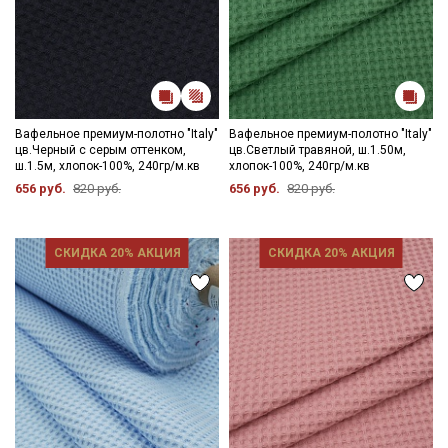
Электронная почта
Вафельное премиум-полотно "Italy"
Вафельное премиум-полотно "Italy"
Подписаться
цв.Черный с серым оттенком,
цв.Светлый травяной, ш.1.50м,
ш.1.5м, хлопок-100%, 240гр/м.кв
хлопок-100%, 240гр/м.кв
656 руб.
820 руб.
656 руб.
820 руб.
Ознакомлен(а) с
Политикой обработки персональных
данных
и даю
Согласие на обработку персональных
данных
СКИДКА 20% АКЦИЯ
СКИДКА 20% АКЦИЯ
Даю
Согласие на получение рекламных и
информационных рассылок