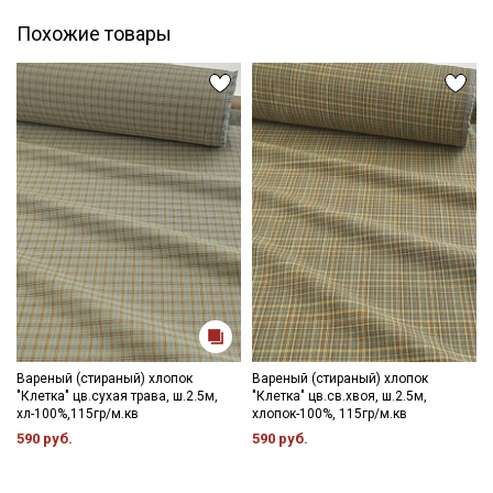
Похожие товары
Вареный (стираный) хлопок
Вареный (стираный) хлопок
"Клетка" цв.сухая трава, ш.2.5м,
"Клетка" цв.св.хвоя, ш.2.5м,
хл-100%,115гр/м.кв
хлопок-100%, 115гр/м.кв
590 руб.
590 руб.