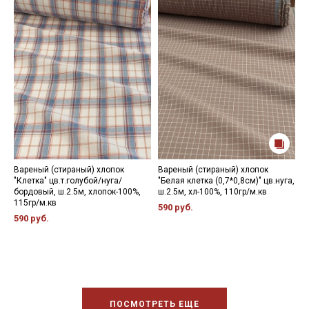
Вареный (стираный) хлопок
Вареный (стираный) хлопок
В
"Клетка" цв.т.голубой/нуга/
"Белая клетка (0,7*0,8см)" цв.нуга,
"
бордовый, ш.2.5м, хлопок-100%,
ш.2.5м, хл-100%, 110гр/м.кв
д
115гр/м.кв
ш
590 руб.
590 руб.
5
ПОСМОТРЕТЬ ЕЩЕ