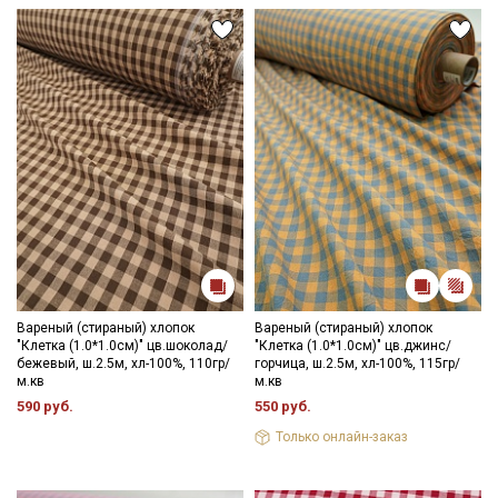
Вареный (стираный) хлопок
Вареный (стираный) хлопок
"Клетка (1.0*1.0см)" цв.шоколад/
"Клетка (1.0*1.0см)" цв.джинс/
бежевый, ш.2.5м, хл-100%, 110гр/
горчица, ш.2.5м, хл-100%, 115гр/
м.кв
м.кв
590 руб.
550 руб.
Только онлайн-заказ
Секретная рассылка от Купава
Мы публикуем здесь дополнительные