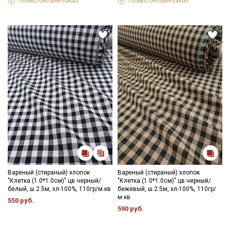
Только онлайн-заказ
Только онлайн-заказ
белья и одежды для взрослых и детей. Изделия с каждой
стиркой становятся более мягкими и бархатистыми.
Ткань натуральная дает усадку до 7%, перед пошивом
постирайте отрез при температуре дальнейших стирок, не
выше 40C, для исключения усадки ткани в готовом изделии.
Уход:
- стирка до 30-40C;
- противопоказано употребление отбеливателей;
- сушить в расправленном, подвешенном состоянии (не
пересушивать).
Цветопередача может отличаться от оригинального цвета
ткани в зависимости от настроек вашего монитора и в
зависимости от партии тон ткани может отличаться.
Вареный (стираный) хлопок
Вареный (стираный) хлопок
"Клетка (1.0*1.0см)" цв.черный/
"Клетка (1.0*1.0см)" цв.черный/
белый, ш.2.5м, хл-100%, 110гр/м.кв
бежевый, ш.2.5м, хл-100%, 110гр/
м.кв
550 руб.
590 руб.