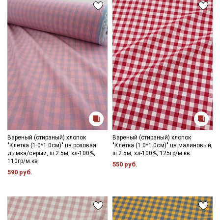
промокоды и скидки до 30% на узкие
категории тканей
Электронная почта
Подписаться
Ознакомлен(а) с
Политикой обработки персональных
данных
и даю
Согласие на обработку персональных
Вареный (стираный) хлопок
Вареный (стираный) хлопок
данных
"Клетка (1.0*1.0см)" цв.розовая
"Клетка (1.0*1.0см)" цв.малиновый,
дымка/серый, ш.2.5м, хл-100%,
ш.2.5м, хл-100%, 125гр/м.кв
Даю
Согласие на получение рекламных и
110гр/м.кв
информационных рассылок
550 руб.
590 руб.