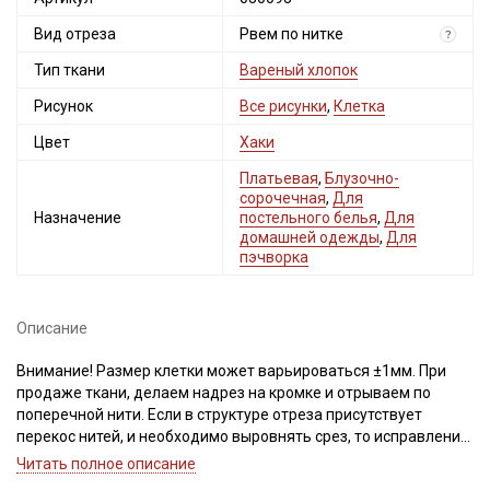
Вид отреза
Рвем по нитке
?
Тип ткани
Вареный хлопок
Рисунок
Все рисунки
,
Клетка
Цвет
Хаки
Платьевая
,
Блузочно-
сорочечная
,
Для
Назначение
постельного белья
,
Для
домашней одежды
,
Для
пэчворка
Описание
Внимание! Размер клетки может варьироваться ±1мм. При
продаже ткани, делаем надрез на кромке и отрываем по
поперечной нити. Если в структуре отреза присутствует
перекос нитей, и необходимо выровнять срез, то исправление
выполняют пропариванием. В процессе пропаривания нити
Читать полное описание
основы и утка расправляют, аккуратно подтягивая по