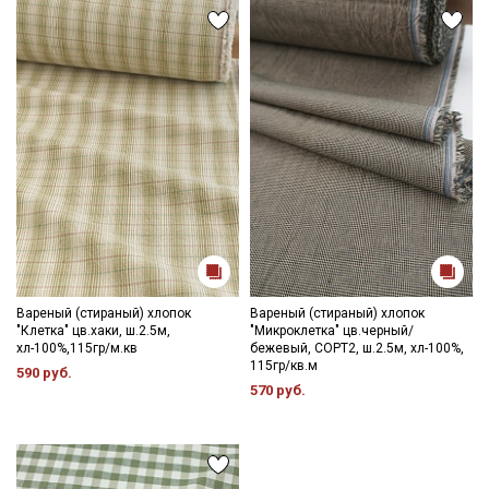
Вареный (стираный) хлопок
Вареный (стираный) хлопок
"Клетка" цв.хаки, ш.2.5м,
"Микроклетка" цв.черный/
хл-100%,115гр/м.кв
бежевый, СОРТ2, ш.2.5м, хл-100%,
115гр/кв.м
590 руб.
570 руб.