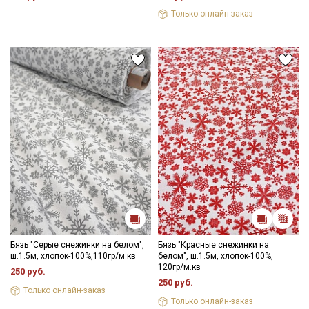
Цветопередача (тон) может отличаться от оригинального
Только онлайн-заказ
Ознакомлен(а) с
Политикой обработки персональных
цвета ткани в зависимости от настроек вашего монитора и в
данных
и даю
Согласие на обработку персональных
зависимости от партии.
данных
Даю
Согласие на получение рекламных и
информационных рассылок
Бязь "Серые снежинки на белом",
Бязь "Красные снежинки на
ш.1.5м, хлопок-100%,110гр/м.кв
белом", ш.1.5м, хлопок-100%,
120гр/м.кв
250 руб.
250 руб.
Только онлайн-заказ
Только онлайн-заказ