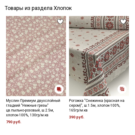
Товары из раздела Хлопок
Муслин Премиум двухслойный
Рогожка "Снежинка (красная на
Б
гладкий "Нежные грезы"
сером)", ш.1.5м, хлопок-100%,
в
цв.пыльно-розовый, ш.2.5м,
165гр/м.кв
2
хлопок-100%, 130гр/м.кв
390 руб.
790 руб.