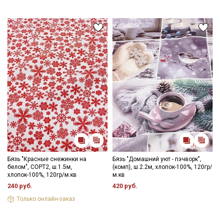
Бязь "Красные снежинки на
Бязь "Домашний уют - пэчворк",
белом", СОРТ2, ш.1.5м,
(комп), ш.2.2м, хлопок-100%, 120гр/
хлопок-100%, 120гр/м.кв
м.кв
240 руб.
420 руб.
Только онлайн-заказ