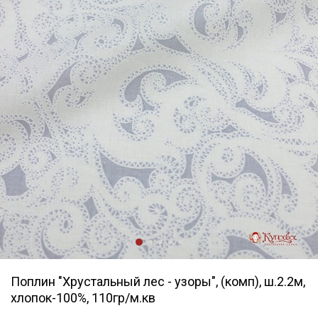
Поплин "Хрустальный лес - узоры", (комп), ш.2.2м,
хлопок-100%, 110гр/м.кв