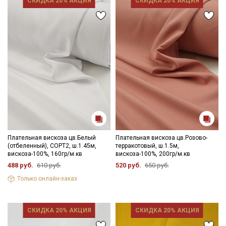
СКИДКА 20% АКЦИЯ
СКИДКА 20% АКЦИЯ
Плательная вискоза цв.Белый
Плательная вискоза цв.Розово-
(отбеленный), СОРТ2, ш.1.45м,
терракотовый, ш.1.5м,
вискоза-100%, 160гр/м.кв
вискоза-100%, 200гр/м.кв
488 руб.
610 руб.
520 руб.
650 руб.
Секретная рассылка от Купава
Только онлайн-заказ
Мы публикуем здесь дополнительные
промокоды и скидки до 30% на узкие
СКИДКА 20% АКЦИЯ
СКИДКА 20% АКЦИЯ
категории тканей