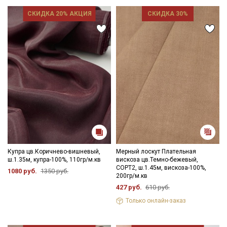
СКИДКА 20% АКЦИЯ
СКИДКА 30%
Купра цв.Коричнево-вишневый,
Мерный лоскут Плательная
ш.1.35м, купра-100%, 110гр/м.кв
вискоза цв.Темно-бежевый,
СОРТ2, ш.1.45м, вискоза-100%,
1080 руб.
1350 руб.
200гр/м.кв
427 руб.
610 руб.
Только онлайн-заказ