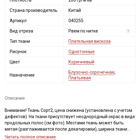
Плотность
200 гр/м.кв
Страна производитель
Китай
Артикул
040255
Вид отреза
Рвем по нитке
?
Тип ткани
Плательная вискоза
Рисунок
Однотонные
Цвет
Коричневый
Блузочно-сорочечная
,
Назначение
Платьевая
Описание
Внимание! Ткань Сорт2, цена снижена (установлена с учетом
дефектов). На ткани присутствует неоднородный окрас в виде
продольных полос (см.фото). Местами ткань может быть
мятая (разглаживается после декатировки), ширина ткани
±2см. Просим учитывать это при заказе!
Читать полное описание