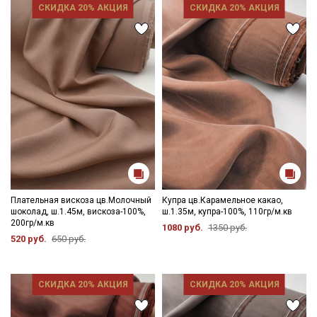
СКИДКА 20% АКЦИЯ
СКИДКА 20% АКЦИЯ
Плательная вискоза цв.Молочный
Купра цв.Карамельное какао,
шоколад, ш.1.45м, вискоза-100%,
ш.1.35м, купра-100%, 110гр/м.кв
200гр/м.кв
1080 руб.
1350 руб.
520 руб.
650 руб.
СКИДКА 20% АКЦИЯ
СКИДКА 20% АКЦИЯ