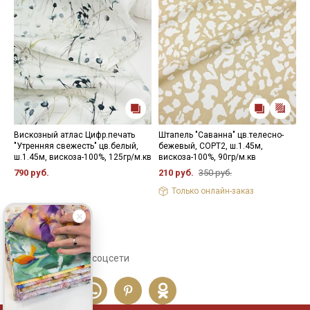
Вискозный атлас Цифр.печать
Штапель "Саванна" цв.телесно-
Ш
"Утренняя свежесть" цв.белый,
бежевый, СОРТ2, ш.1.45м,
ц
ш.1.45м, вискоза-100%, 125гр/м.кв
вискоза-100%, 90гр/м.кв
в
790 руб.
210 руб.
350 руб.
2
Только онлайн-заказ
Сохраните себе в соцсети