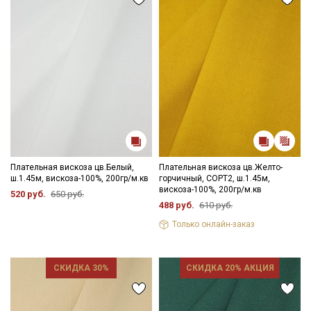
Электронная почта
Подписаться
Ознакомлен(а) с
Политикой обработки персональных
данных
и даю
Согласие на обработку персональных
данных
Плательная вискоза цв.Белый,
Плательная вискоза цв.Желто-
Даю
Согласие на получение рекламных и
ш.1.45м, вискоза-100%, 200гр/м.кв
горчичный, СОРТ2, ш.1.45м,
информационных рассылок
вискоза-100%, 200гр/м.кв
520 руб.
650 руб.
488 руб.
610 руб.
Только онлайн-заказ
СКИДКА 30%
СКИДКА 20% АКЦИЯ