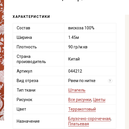
ХАРАКТЕРИСТИКИ
Состав
вискоза 100%
Ширина
1.45м
Плотность
90 гр/м.кв
Страна
Китай
производитель
Артикул
044212
Вид отреза
Рвем по нитке
?
Тип ткани
Штапель
Рисунок
Все рисунки
,
Цветы
Цвет
Терракотовый
Блузочно-сорочечная
,
Назначение
Платьевая