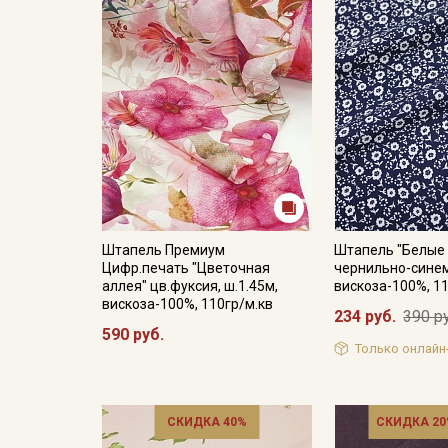
Штапель Премиум
Штапель "Белые 
Цифр.печать "Цветочная
чернильно-синем-
аллея" цв.фуксия, ш.1.45м,
вискоза-100%, 1
вискоза-100%, 110гр/м.кв
234 руб.
390 р
590 руб.
Только онлайн
СКИДКА 40%
СКИДКА 20