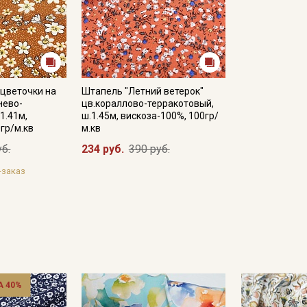
цветочки на
Штапель "Летний ветерок"
нево-
цв.кораллово-терракотовый,
1.41м,
ш.1.45м, вискоза-100%, 100гр/
гр/м.кв
м.кв
уб.
234 руб.
390 руб.
-заказ
 40%