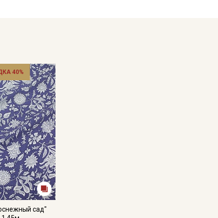
кани в зависимости от настроек вашего монитора и
ДКА 40%
оснежный сад"
.1.45м,