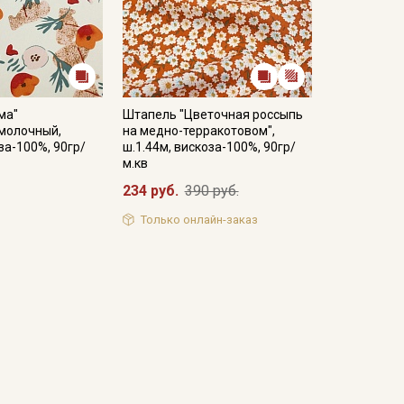
ма"
Штапель "Цветочная россыпь
-молочный,
на медно-терракотовом",
за-100%, 90гр/
ш.1.44м, вискоза-100%, 90гр/
м.кв
234 руб.
390 руб.
Только онлайн-заказ