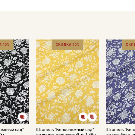
Цветопередача может отличаться от оригинального цвета т
в зависимости от партии.
 40%
СКИДКА 40%
СКИ
нежный сад"
Штапель "Белоснежный сад"
Штапель "Бел
5м,
цв.желто-оранжевый, ш.1.45м,
цв.голубика, ш