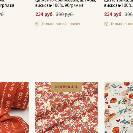
гр/м.кв
вискоза-100%, 90гр/м.кв
вискоза-100%,
уб.
234 руб.
390 руб.
234 руб.
390
Только онлайн-заказ
Только онла
Секретная рассылка от
Купава
СКИДКА 40%
Мы публикуем здесь дополнительные
промокоды и скидки до 30% на узкие
категории тканей
Электронная почта