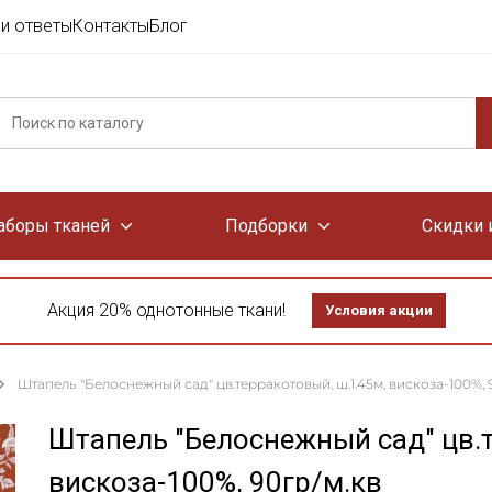
и ответы
Контакты
Блог
аборы тканей
Подборки
Скидки 
Акция 20% однотонные ткани!
Условия акции
Штапель "Белоснежный сад" цв.терракотовый, ш.1.45м, вискоза-100%, 
Штапель "Белоснежный сад" цв.т
вискоза-100%, 90гр/м.кв