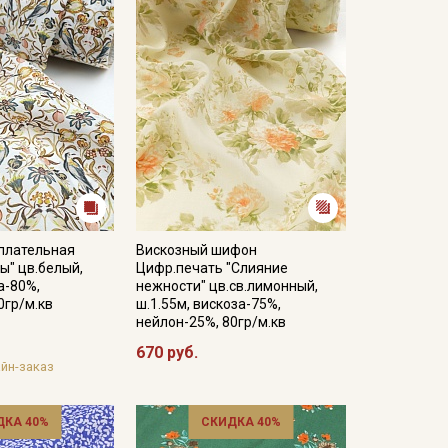
 плательная
Вискозный шифон
ы" цв.белый,
Цифр.печать "Слияние
а-80%,
нежности" цв.св.лимонный,
0гр/м.кв
ш.1.55м, вискоза-75%,
нейлон-25%, 80гр/м.кв
670 руб.
йн-заказ
ДКА 40%
СКИДКА 40%