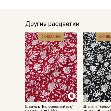
Другие расцветки
СКИДКА 40%
СКИДКА
Штапель "Белоснежный сад"
Штапель "Белос
цв.малина, ш.1.45м,
цв.черный, ш.1.4