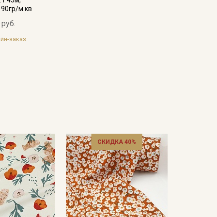
 90гр/м.кв
 руб.
йн-заказ
СКИДКА 40%