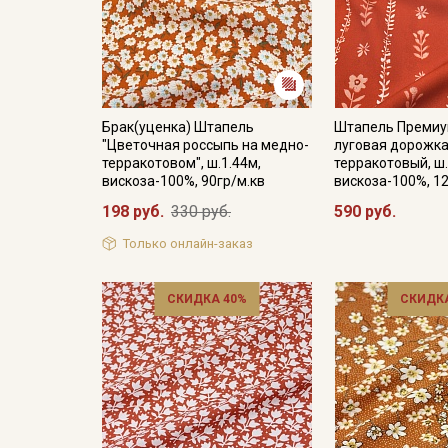
Брак(уценка) Штапель
Штапель Премиум
"Цветочная россыпь на медно-
луговая дорожка"
терракотовом", ш.1.44м,
терракотовый, ш.
вискоза-100%, 90гр/м.кв
вискоза-100%, 1
198 руб.
330 руб.
590 руб.
Только онлайн-заказ
СКИДКА 40%
СКИДКА