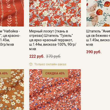
Подписаться
 "Набойка -
Мерный лоскут (ткань в
Штапель "Ани
Ознакомлен(а) с
Политикой обработки персональных
, цв.красно-
отрезах) Штапель "Гузель"
цв.св.бежево
данных
и даю
Согласие на обработку персональных
данных
1.45м,
цв.ярко-красный терракот,
ш.1.45м, виско
20гр/м.кв
ш.1.44м, вискоза-100%, 90гр/
м.кв
Даю
Согласие на получение рекламных и
м.кв
информационных рассылок
390 руб.
222 руб.
370 руб.
Только онлайн-заказ
 40%
СКИДКА 40%