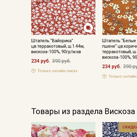
Штапель "Вайорика"
Штапель "Белые 
цв.терракотовый, ш.1.44м,
пшене" цв.корич
вискоза-100%, 90гр/м.кв
терракотовый, ш.
вискоза-100%, 90
234 руб.
390 руб.
234 руб.
390 р
Только онлайн-заказ
Только онлайн
Товары из раздела Вискоза
СКИДКА