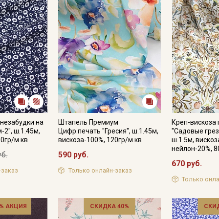
незабудки на
Штапель Премиум
Креп-вискоза
2", ш.1.45м,
Цифр.печать "Гресия", ш.1.45м,
"Садовые грез
10гр/м.кв
вискоза-100%, 120гр/м.кв
ш.1.5м, вискоз
нейлон-20%, 8
уб.
590 руб.
670 руб.
-заказ
Только онлайн-заказ
Только онла
% АКЦИЯ
СКИДКА 40%
СКИ