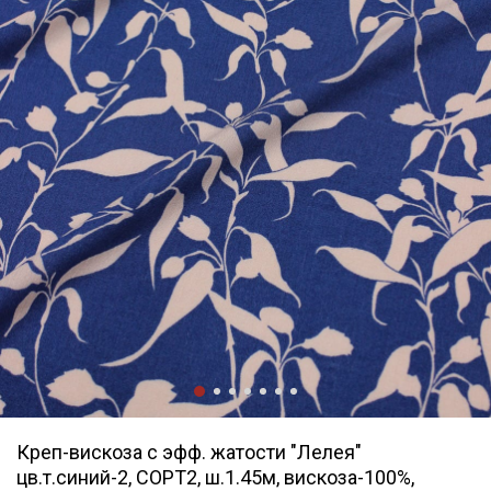
Креп-вискоза с эфф. жатости "Лелея"
цв.т.синий-2, СОРТ2, ш.1.45м, вискоза-100%,