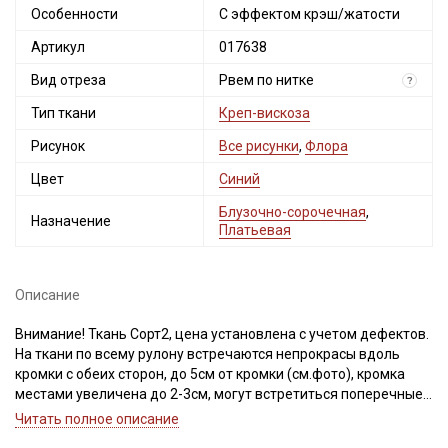
Особенности
С эффектом крэш/жатости
Артикул
017638
Вид отреза
Рвем по нитке
?
Тип ткани
Креп-вискоза
Рисунок
Все рисунки
,
Флора
Цвет
Синий
Блузочно-сорочечная
,
Назначение
Платьевая
Секретная рассылка от Купава
Мы публикуем здесь дополнительные
Описание
промокоды и скидки до 30% на узкие
категории тканей
Внимание! Ткань Сорт2, цена установлена с учетом дефектов.
На ткани по всему рулону встречаются непрокрасы вдоль
кромки с обеих сторон, до 5см от кромки (см.фото), кромка
Электронная почта
местами увеличена до 2-3см, могут встретиться поперечные
стрелки от кромки до 5см. Не вырезаем. Просим учитывать это
Читать полное описание
при заказе!