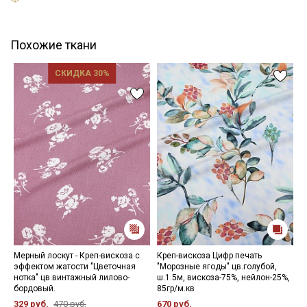
Похожие ткани
СКИДКА 30%
Мерный лоскут - Креп-вискоза с
Креп-вискоза Цифр.печать
К
эффектом жатости "Цветочная
"Морозные ягоды" цв.голубой,
"
нотка" цв.винтажный лилово-
ш.1.5м, вискоза-75%, нейлон-25%,
р
бордовый.
85гр/м.кв
в
329 руб.
470 руб.
670 руб.
3