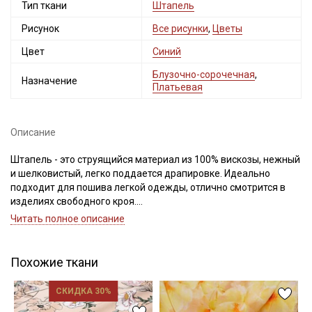
Тип ткани
Штапель
промокоды и скидки до 30% на узкие
категории тканей
Рисунок
Все рисунки
,
Цветы
Цвет
Синий
Электронная почта
Блузочно-сорочечная
,
Назначение
Платьевая
Описание
Подписаться
Штапель - это струящийся материал из 100% вискозы, нежный
Ознакомлен(а) с
Политикой обработки персональных
и шелковистый, легко поддается драпировке. Идеально
данных
и даю
Согласие на обработку персональных
подходит для пошива легкой одежды, отлично смотрится в
данных
изделиях свободного кроя.
Даю
Согласие на получение рекламных и
Светлые и однотонные расцветки просвечивают и имеют
Читать полное описание
информационных рассылок
повышенную сминаемость.
Дает усадку до 10%, перед пошивом обязательно
прополосните отрез в воде до прозрачной воды при t
Похожие ткани
дальнейших стирок, но не выше 40С, подсушите в один слой и
слегка влажную ткань прогладьте теплым утюгом, с
СКИДКА 30%
изнаночной стороны.