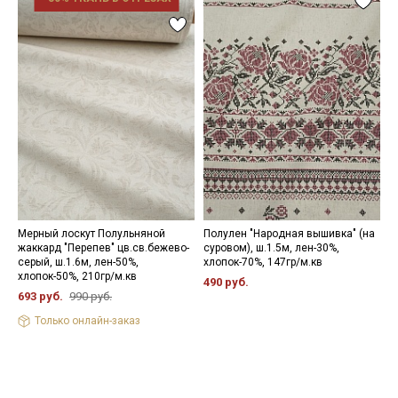
Мерный лоскут Полульняной
Полулен "Народная вышивка" (на
Л
жаккард "Перепев" цв.св.бежево-
суровом), ш.1.5м, лен-30%,
у
серый, ш.1.6м, лен-50%,
хлопок-70%, 147гр/м.кв
п
хлопок-50%, 210гр/м.кв
л
490 руб.
693 руб.
990 руб.
1
Только онлайн-заказ