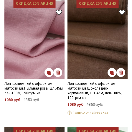
СКИДКА 20% АКЦИЯ
СКИДКА 20% АКЦИЯ
Секретная рассылка от Купава
Мы публикуем здесь дополнительные
промокоды и скидки до 30% на узкие
категории тканей
Лен костюмный с эффектом
Лен костюмный с эффектом
Электронная почта
мятости цв.Пыльная роза, ш.1.45м,
мятости цв.Шоколадно-
лен-100%, 190гр/м.кв
коричневый, ш.1.45м, лен-100%,
190гр/м.кв
1080 руб.
1350 руб.
1080 руб.
1350 руб.
Только онлайн-заказ
Подписаться
СКИДКА 20% АКЦИЯ
СКИДКА 20% АКЦИЯ
Ознакомлен(а) с
Политикой обработки персональных