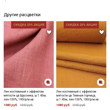
Цветопередача может отличаться от оригинального цвета
ткани в зависимости от настроек вашего монитора и в
Другие расцветки
зависимости от партии тон ткани может отличаться.
СКИДКА 20% АКЦИЯ
СКИДКА 20% АКЦИЯ
Лен костюмный с эффектом
Лен костюмный с эффектом
мятости цв.Брусника, ш.1.45м,
мятости цв.Темная горчица,
лен-100%, 190гр/м.кв
ш.1.45м, лен-100%, 180гр/м.кв
1080 руб.
1350 руб.
1080 руб.
1350 руб.