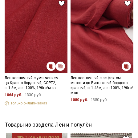
Лен костюмный с умягчением
Лен костюмный с эффектом
цв.Красно-бордовый, СОРТ2,
мятости цв.Винтажный бордово-
ш.1.5м, лен-100%, 190гр/м.кв
красный, ш.1.45м, лен-100%, 190гр/
м.кв
1064 руб.
1330 руб.
1080 руб.
1350 руб.
Только онлайн-заказ
Товары из раздела Лён и полулён
- 30% ТКАНЬ В ОТРЕЗАХ