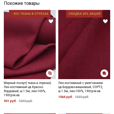
Похожие товары
- 30% ТКАНЬ В ОТРЕЗАХ
СКИДКА 20% АКЦИЯ
Мерный лоскут( ткань в отрезах)
Лен костюмный с умягчением
Лен костюмный цв.Красно-
цв.Бордово-вишневый, СОРТ2,
бордовый, ш.1.5м, лен-100%,
ш.1.5м, лен-100%, 190гр/м.кв
190гр/м.кв
1064 руб.
1330 руб.
931 руб.
1330 руб.