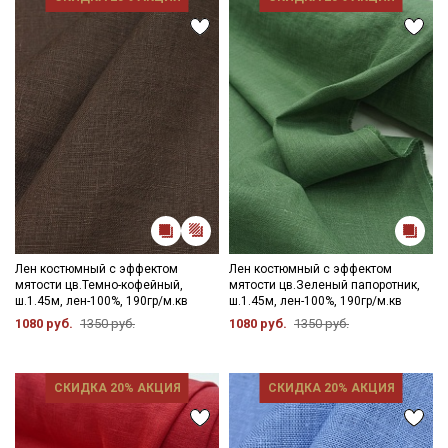
данных
и даю
Согласие на обработку персональных
данных
Даю
Согласие на получение рекламных и
информационных рассылок
Лен костюмный с эффектом
Лен костюмный с эффектом
мятости цв.Темно-кофейный,
мятости цв.Зеленый папоротник,
ш.1.45м, лен-100%, 190гр/м.кв
ш.1.45м, лен-100%, 190гр/м.кв
1080 руб.
1350 руб.
1080 руб.
1350 руб.
СКИДКА 20% АКЦИЯ
СКИДКА 20% АКЦИЯ