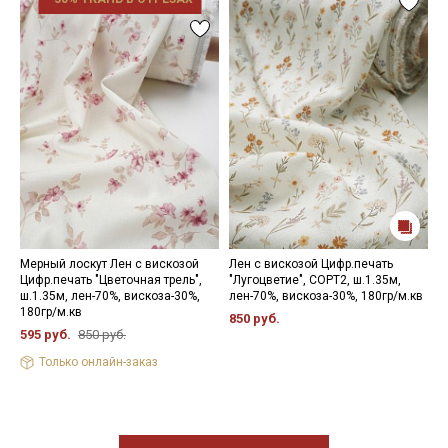
Мерный лоскут Лен с вискозой
Лен с вискозой Цифр.печать
Л
Цифр.печать "Цветочная трель",
"Лугоцветие", СОРТ2, ш.1.35м,
м
ш.1.35м, лен-70%, вискоза-30%,
лен-70%, вискоза-30%, 180гр/м.кв
ш
180гр/м.кв
1
850 руб.
595 руб.
850 руб.
7
Только онлайн-заказ