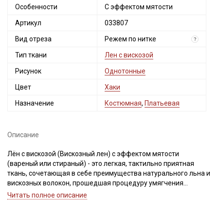
Особенности
С эффектом мятости
Артикул
033807
Вид отреза
Режем по нитке
?
Тип ткани
Лен с вискозой
Рисунок
Однотонные
Цвет
Хаки
Назначение
Костюмная
,
Платьевая
Описание
Лён с вискозой (Вискозный лен) с эффектом мятости
(вареный или стираный) - это легкая, тактильно приятная
ткань, сочетающая в себе преимущества натурального льна и
вискозных волокон, прошедшая процедуру умягчения
органическими ферментами. Благодаря этому ткань
Читать полное описание
приобретает характерный мятый (пружинистый) вид, красиво
драпируется мягкими складками.