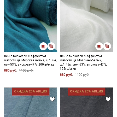
Ознакомлен(а) с
Политикой обработки персональных
данных
и даю
Согласие на обработку персональных
данных
Даю
Согласие на получение рекламных и
информационных рассылок
Лен с вискозой с эффектом
Лен с вискозой с эффектом
мятости цв.Морская волна, ш.1.4м,
мятости цв.Молочно-белый,
лен-53%, вискоза-47%, 200гр/м.кв
ш.1.45м, лен-53%, вискоза-47%,
195гр/м.кв
880 руб.
1100 руб.
880 руб.
1100 руб.
СКИДКА 20% АКЦИЯ
СКИДКА 20% АКЦИЯ