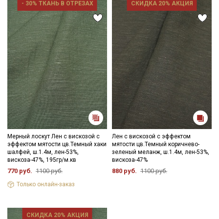
- 30% ТКАНЬ В ОТРЕЗАХ
СКИДКА 20% АКЦИЯ
Мерный лоскут Лен с вискозой с
Лен с вискозой с эффектом
эффектом мятости цв.Темный хаки
мятости цв.Темный коричнево-
шалфей, ш.1.4м, лен-53%,
зеленый меланж, ш.1.4м, лен-53%,
вискоза-47%, 195гр/м.кв
вискоза-47%
770 руб.
1100 руб.
880 руб.
1100 руб.
Только онлайн-заказ
СКИДКА 20% АКЦИЯ