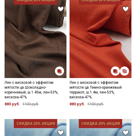
цвета ткани в зависимости от настроек вашего монитора и в
СКИДКА 20% АКЦИЯ
СКИДКА 20% АКЦИЯ
зависимости от партии.
Внимание! Ткань Сорт2, цена установлена с учетом дефектов.
Описание дефектов: фон ткани неравномерно окрашен,
имеются продольные белесые полосы.
Ширина ткани ±1см. Просим учитывать это при заказе.
Лен с вискозой с эффектом
Лен с вискозой с эффектом
мятости цв.Шоколадно-
мятости цв.Темно-оранжевый
коричневый, ш.1.45м, лен-53%,
терракот, ш.1.4м, лен-53%,
вискоза-47%
вискоза-47%
880 руб.
1100 руб.
880 руб.
1100 руб.
СКИДКА 20% АКЦИЯ
СКИДКА 20% АКЦИЯ