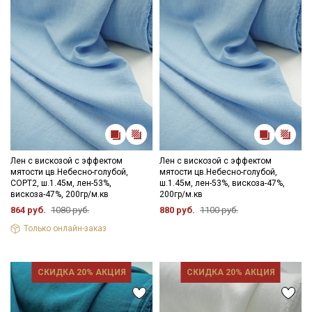
Секретная рассылка от Купава
Мы публикуем здесь дополнительные
Лен с вискозой с эффектом
Лен с вискозой с эффектом
мятости цв.Небесно-голубой,
мятости цв.Небесно-голубой,
промокоды и скидки до 30% на узкие
СОРТ2, ш.1.45м, лен-53%,
ш.1.45м, лен-53%, вискоза-47%,
категории тканей
вискоза-47%, 200гр/м.кв
200гр/м.кв
864 руб.
1080 руб.
880 руб.
1100 руб.
Электронная почта
Только онлайн-заказ
СКИДКА 20% АКЦИЯ
СКИДКА 20% АКЦИЯ
Подписаться