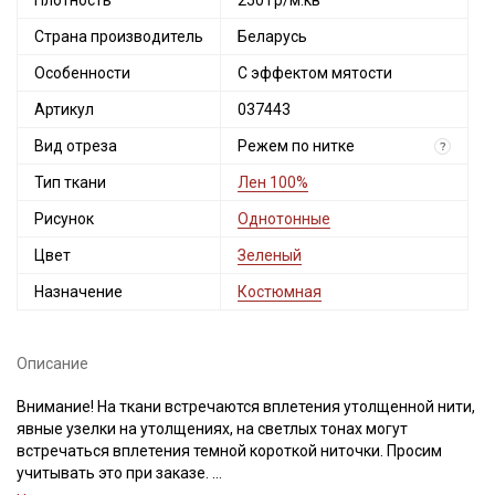
Плотность
250 гр/м.кв
Страна производитель
Беларусь
Особенности
С эффектом мятости
Артикул
037443
Вид отреза
Режем по нитке
?
Тип ткани
Лен 100%
Рисунок
Однотонные
Цвет
Зеленый
Назначение
Костюмная
Описание
Внимание! На ткани встречаются вплетения утолщенной нити,
явные узелки на утолщениях, на светлых тонах могут
встречаться вплетения темной короткой ниточки. Просим
учитывать это при заказе.