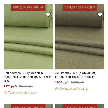
Ознакомлен(а) с
Политикой обработки персональных
данных
и даю
Согласие на обработку персональных
СКИДКА 20% АКЦИЯ
СКИДКА 20% АКЦИЯ
данных
Даю
Согласие на получение рекламных и
информационных рассылок
Лен постельный цв.Зеленый
Лен костюмный цв.Эвкалипт,
тростник, ш.2.6м, лен-100%, 165гр/
ш.1.5м, лен-100%, 190гр/м.кв
м.кв
1000 руб.
1250 руб.
1920 руб.
2400 руб.
Только онлайн-заказ
Только онлайн-заказ
СКИДКА 20% АКЦИЯ
СКИДКА 20% АКЦИЯ