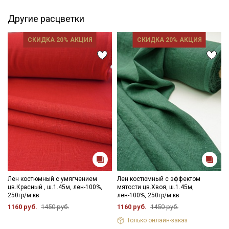
зависимости от партии тон ткани может отличаться.
Другие расцветки
СКИДКА 20% АКЦИЯ
СКИДКА 20% АКЦИЯ
Лен костюмный с умягчением
Лен костюмный с эффектом
цв.Красный , ш.1.45м, лен-100%,
мятости цв.Хвоя, ш.1.45м,
250гр/м.кв
лен-100%, 250гр/м.кв
1160 руб.
1450 руб.
1160 руб.
1450 руб.
Только онлайн-заказ