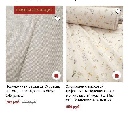
СКИДКА 20% АКЦИЯ
Полульняная саржа цв.Суровый,
Хлопколен с вискозой
В
ш.1.5м, лен-50%, хлопок-50%,
Цифр.печать "Полевая флора-
м
245гр/м.кв
мелкие цветы" (комп) ш.2.5м,
д
хл-50% вискоза-45% лен-5%
2
792 руб.
990 руб.
850 руб.
6