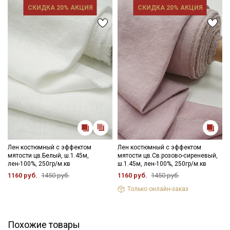
СКИДКА 20% АКЦИЯ
СКИДКА 20% АКЦИЯ
Секретная рассылка от Купава
Мы публикуем здесь дополнительные
промокоды и скидки до 30% на узкие
категории тканей
Лен костюмный с эффектом
Лен костюмный с эффектом
Электронная почта
мятости цв.Белый, ш.1.45м,
мятости цв.Св.розово-сиреневый,
лен-100%, 250гр/м.кв
ш.1.45м, лен-100%, 250гр/м.кв
1160 руб.
1450 руб.
1160 руб.
1450 руб.
Только онлайн-заказ
Подписаться
Похожие товары