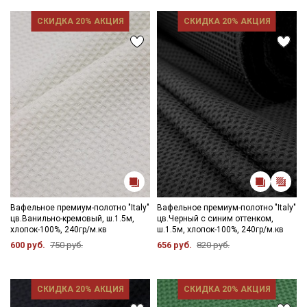
Ознакомлен(а) с
Политикой обработки персональных
данных
и даю
Согласие на обработку персональных
СКИДКА 20% АКЦИЯ
СКИДКА 20% АКЦИЯ
данных
Даю
Согласие на получение рекламных и
информационных рассылок
Вафельное премиум-полотно "Italy"
Вафельное премиум-полотно "Italy"
цв.Ванильно-кремовый, ш.1.5м,
цв.Черный с синим оттенком,
хлопок-100%, 240гр/м.кв
ш.1.5м, хлопок-100%, 240гр/м.кв
600 руб.
750 руб.
656 руб.
820 руб.
СКИДКА 20% АКЦИЯ
СКИДКА 20% АКЦИЯ