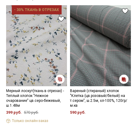
- 30% ТКАНЬ В ОТРЕЗАХ
Мерный лоскут(ткань в отрезах) -
Вареный (стираный) хлопок
Ш
Теплый хлопок "Нежное
"Клетка (цв.розовый/белый) на
(
очарование" цв.серо-бежевый,
т.сером", ш.2.5м, хл-100%, 120гр/
ц
ш.1.48м
м.кв
ш
399 руб.
570 руб.
590 руб.
9
Только онлайн-заказ