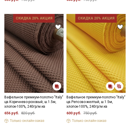
Цветопередача может отличаться от оригинального цвета
ткани в зависимости от настроек вашего монитора.
СКИДКА 20% АКЦИЯ
СКИДКА 20% АКЦИЯ
Секретная рассылка от Купава
Мы публикуем здесь дополнительные
промокоды и скидки до 30% на узкие
категории тканей
Электронная почта
Вафельное премиум-полотно "Italy"
Вафельное премиум-полотно "Italy"
цв.Коричнево-розовый, ш.1.5м,
цв.Репсово-желтый, ш.1.5м,
хлопок-100%, 240гр/м.кв
хлопок-100%, 240гр/м.кв
656 руб.
820 руб.
600 руб.
750 руб.
Подписаться
Только онлайн-заказ
Только онлайн-заказ