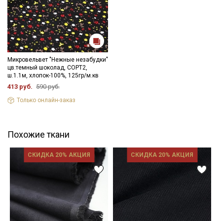
Микровельвет "Нежные незабудки"
цв.темный шоколад, СОРТ2,
ш.1.1м, хлопок-100%, 125гр/м.кв
413 руб.
590 руб.
Только онлайн-заказ
Похожие ткани
СКИДКА 20% АКЦИЯ
СКИДКА 20% АКЦИЯ