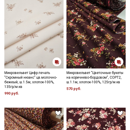
зависимости от партии.
Секретная рассылка от Купава
Мы публикуем здесь дополнительные
промокоды и скидки до 30% на узкие
категории тканей
Микровельвет Цифр.печать
Микровельвет "Цветочные букеты
Электронная почта
"Скромный нюанс" цв.молочно-
на коричнево-бордовом", СОРТ2,
бежеый, ш.1.5м, хлопок-100%,
ш.1.1м, хлопок-100%, 125гр/м.кв
135гр/м.кв
570 руб.
990 руб.
Подписаться
Ознакомлен(а) с
Политикой обработки персональных
данных
и даю
Согласие на обработку персональных