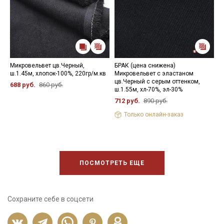
Микровельвет цв.Черный,
БРАК (цена снижена)
М
ш.1.45м, хлопок-100%, 220гр/м.кв
Микровельвет с эластаном
ц
цв.Черный с серым оттенком,
х
688 руб.
860 руб.
ш.1.55м, хл-70%, эл-30%
5
712 руб.
890 руб.
Только онлайн-заказ
ПОСМОТРЕТЬ ЕЩЕ
Сохраните себе в соцсети