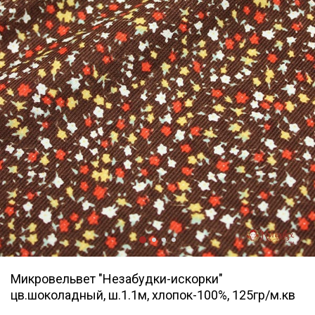
Микровельвет "Незабудки-искорки"
цв.шоколадный, ш.1.1м, хлопок-100%, 125гр/м.кв