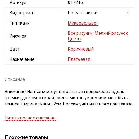
Артикул
017246
Вид отреза
Рвем по нитке
?
Тип ткани
Микровельвет
Все рисунки
,
Мелкий рисунок
,
Рисунок
Цветы
Цвет
Коричневый
Назначение
Платьевая
Описание
Внимание! На ткани могут встречаться непрокрасы вдоль
кромки (до 5 см. от края), местами тон у кромки может быть
темнее, ширина ткани ±2см. Просим учитывать это при заказе.
Микровельвет - плотный, мягкий, приятный на ощупь
Читать полное описание
материал с бархатистой поверхностью. Лицевая сторона
фактурная, в узкую полоску-рубчик из короткого
хлопчатобумажного ворса.
Похожие товары