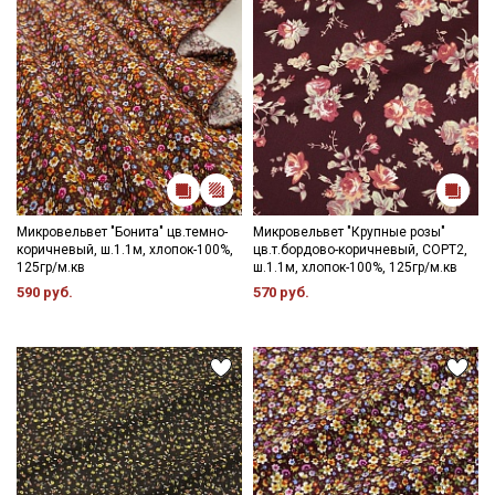
данных
Даю
Согласие на получение рекламных и
информационных рассылок
Микровельвет "Бонита" цв.темно-
Микровельвет "Крупные розы"
коричневый, ш.1.1м, хлопок-100%,
цв.т.бордово-коричневый, СОРТ2,
125гр/м.кв
ш.1.1м, хлопок-100%, 125гр/м.кв
590 руб.
570 руб.