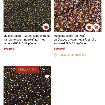
Микровельвет "Маленькие лютики
Микровельвет "Бонита"
на темно-коричневом", ш.1.1м,
цв.бордово-коричневый, ш.1.1м,
хлопок-100%, 130гр/м.кв
хлопок-100%, 125гр/м.кв
590 руб.
590 руб.
Только онлайн-заказ
СКИДКА 30%