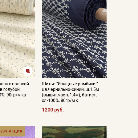
пок с полосой
Шитье "Изящные ромбики "
в.голубой,
цв.чернильно-синий, ш.1.5м
0%, 90гр/м.кв
(вышит.часть1.4м), батист,
хл-100%, 80гр/м.к
1200 руб.
 20% АКЦИЯ