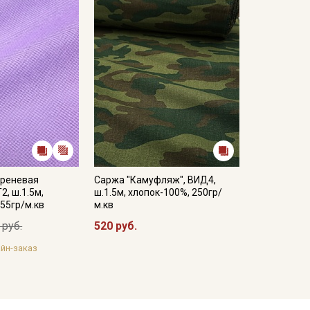
иреневая
Саржа "Камуфляж", ВИД4,
2, ш.1.5м,
ш.1.5м, хлопок-100%, 250гр/
55гр/м.кв
м.кв
 руб.
520 руб.
йн-заказ