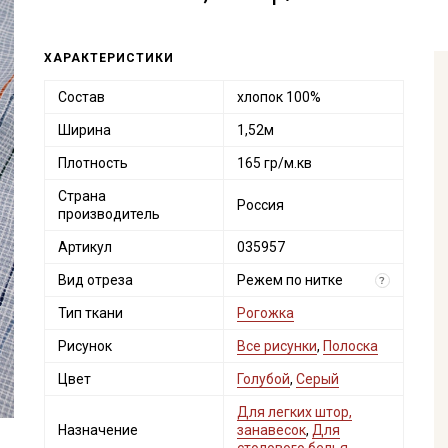
ХАРАКТЕРИСТИКИ
Состав
хлопок 100%
Ширина
1,52м
Плотность
165 гр/м.кв
Страна
Россия
производитель
Артикул
035957
Вид отреза
Режем по нитке
?
Тип ткани
Рогожка
Рисунок
Все рисунки
,
Полоска
Цвет
Голубой
,
Серый
Для легких штор,
Назначение
занавесок
,
Для