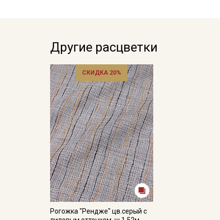
Другие расцветки
СКИДКА 20%
Рогожка "Рендже" цв.серый с
лиловым оттенком, ш.1.52м,