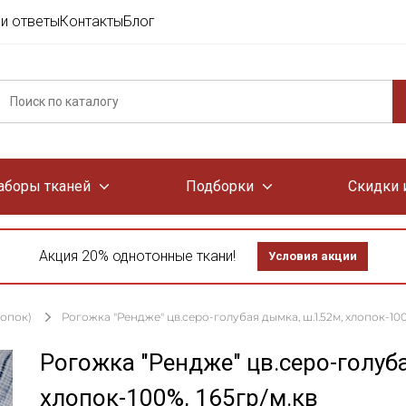
и ответы
Контакты
Блог
аборы тканей
Подборки
Скидки 
Акция 20% однотонные ткани!
Условия акции
лопок)
Рогожка "Рендже" цв.серо-голубая дымка, ш.1.52м, хлопок-100
Рогожка "Рендже" цв.серо-голуб
хлопок-100%, 165гр/м.кв