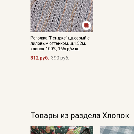
Рогожка "Рендже" цв.серый с
лиловым оттенком, ш.1.52м,
хлопок-100%, 165гр/м.кв
312 руб.
390 руб.
Товары из раздела Хлопок