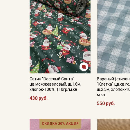
Сатин "Веселый Санта"
Вареный (стиран
цв.можжевеловый, ш.1.6м,
"Клетка" цв.св.г
хлопок-100%, 110гр/м.кв
ш.2.5м, хлопок-1
м.кв
430 руб.
550 руб.
СКИДКА 20% АКЦИЯ