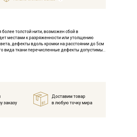
 более толстой нити, возможен сбой в
ведет местами к разряженности или утолщению
цвета, дефекты вдоль кромки на расстоянии до 5см
ого вида ткани перечисленные дефекты допустимы
а две, в результате на поверхности полотна
ковину, редкое.
 гигроскопичная, не накапливает статического
й
Доставим товар
нтерьера: декоративные чехлы и наволочки на
у заказу
в любую точку мира
о стойкими набивными рисунками, которые очень
я пошива сумок — хозяйственных и модных женских
а одежды.
температуры на 10-15 мин; без отжима повесить
 при обработке, следует оставлять припуски при