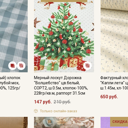
ый) хлопок
Мерный лоскут Дорожка
Фактурный хло
олубой мох,
"Волшебство" цв.белый,
"Капли лета" ц
00%, 125гр/
СОРТ2, ш.0.5м, хлопок-100%,
ш.1.45м, хл-10
228гр/кв.м, раппорт 31.5см
650 руб.
147 руб.
210 руб.
Только онлайн-заказ
СКИДКА