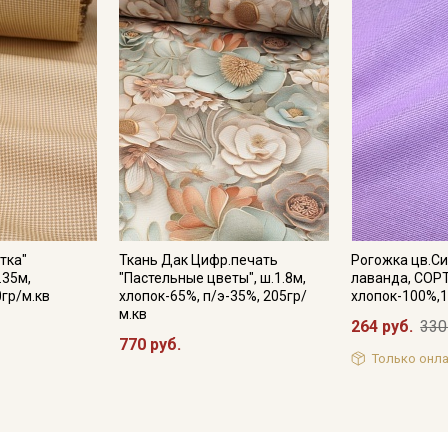
тка"
Ткань Дак Цифр.печать
Рогожка цв.С
.35м,
"Пастельные цветы", ш.1.8м,
лаванда, СОРТ
0гр/м.кв
хлопок-65%, п/э-35%, 205гр/
хлопок-100%,1
м.кв
264 руб.
330
770 руб.
Только онла