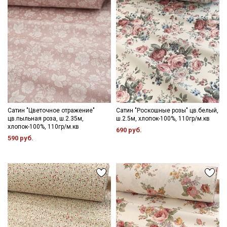
Секретная рассылка от Купава
Мы публикуем здесь дополнительные
промокоды и скидки до 30% на узкие
Сатин "Цветочное отражение"
Сатин "Роскошные розы" цв.белый,
категории тканей
цв.пыльная роза, ш.2.35м,
ш.2.5м, хлопок-100%, 110гр/м.кв
хлопок-100%, 110гр/м.кв
690 руб.
Электронная почта
590 руб.
Подписаться
Ознакомлен(а) с
Политикой обработки персональных
данных
и даю
Согласие на обработку персональных