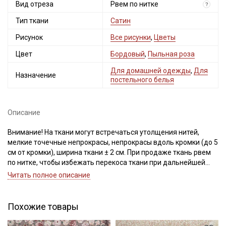
Вид отреза
Рвем по нитке
?
Тип ткани
Сатин
Рисунок
Все рисунки
,
Цветы
Цвет
Бордовый
,
Пыльная роза
Для домашней одежды
,
Для
Назначение
постельного белья
Описание
Внимание! На ткани могут встречаться утолщения нитей,
мелкие точечные непрокрасы, непрокрасы вдоль кромки (до 5
см от кромки), ширина ткани ± 2 см. При продаже ткань рвем
по нитке, чтобы избежать перекоса ткани при дальнейшей
обработке.
Читать полное описание
Просим учитывать это при заказе.
Сатин – это хлопковый материал из крученой нити двойного
Похожие товары
плетения, благодаря особому плетению нитей имеет гладкую,
блестящую лицевую поверхность и шероховатую, плотную