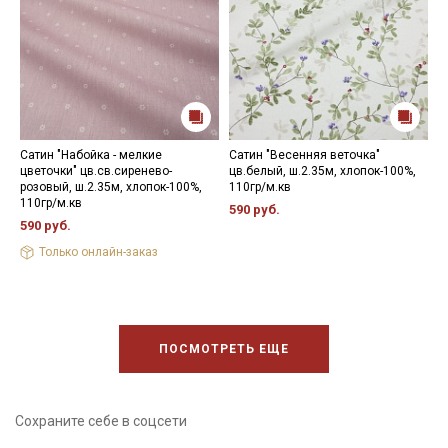
Сатин "Набойка - мелкие
Сатин "Весенняя веточка"
С
цветочки" цв.св.сиренево-
цв.белый, ш.2.35м, хлопок-100%,
ц
розовый, ш.2.35м, хлопок-100%,
110гр/м.кв
х
110гр/м.кв
590 руб.
5
590 руб.
Только онлайн-заказ
ПОСМОТРЕТЬ ЕЩЕ
Сохраните себе в соцсети