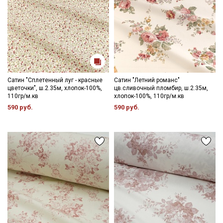
данных
Даю
Согласие на получение рекламных и
информационных рассылок
Сатин "Сплетенный луг - красные
Сатин "Летний романс"
цветочки", ш.2.35м, хлопок-100%,
цв.сливочный пломбир, ш.2.35м,
110гр/м.кв
хлопок-100%, 110гр/м.кв
590 руб.
590 руб.