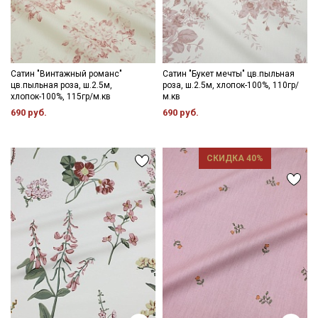
Сатин "Винтажный романс"
Сатин "Букет мечты" цв.пыльная
цв.пыльная роза, ш.2.5м,
роза, ш.2.5м, хлопок-100%, 110гр/
хлопок-100%, 115гр/м.кв
м.кв
690 руб.
690 руб.
СКИДКА 40%