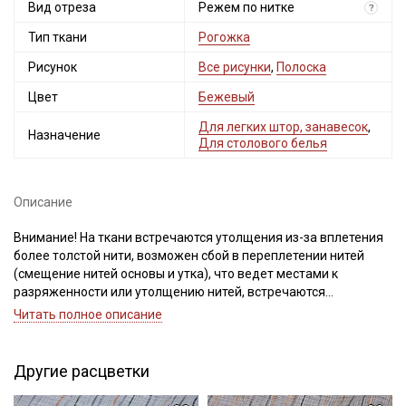
Вид отреза
Режем по нитке
?
Тип ткани
Рогожка
Рисунок
Все рисунки
,
Полоска
Цвет
Бежевый
Для легких штор, занавесок
,
Назначение
Для столового белья
Описание
Внимание! На ткани встречаются утолщения из-за вплетения
более толстой нити, возможен сбой в переплетении нитей
(смещение нитей основы и утка), что ведет местами к
разряженности или утолщению нитей, встречаются
непрокрасы и вплетения нитей другого цвета, дефекты вдоль
Читать полное описание
кромки на расстоянии до 5см от края браком не являются.
Ширина ткани ±2см. Для данного вида ткани перечисленные
дефекты допустимы и браком не являются. Не вырезаем.
Другие расцветки
Просим учитывать это при заказе.