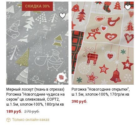
СКИДКА 30%
Мерный лоскут (ткань в отрезах)
Рогожка "Новогодние открытки",
Р
Рогожка "Новогодние чудеса на
ш.1.5м, хлопок-100%, 170гр/м.кв
ш
сером" цв.оливковый, СОРТ2,
390 руб.
3
ш.1.5м, хлопок-100%, 180гр/м.кв
189 руб.
270 руб.
Только онлайн-заказ