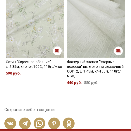
Сатин "Скромное обаяние" ,
Фактурный хлопок "Узорные
С
ш.2.35м, хлопок-100%, 110гр/м.кв
полоски" цв. молочно-сливочный,
ш
СОРТ2, ш.1.45м, хл-100%, 110гр/
590 руб.
1
м.кв,
440 руб.
550 руб.
Сохраните себе в соцсети