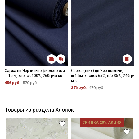
Саржа цв.Чернильно-фиолетовый,
Саржа (твил) цв.Чернильный,
ш.1.5м, хлопок-100%, 260гр/м.кв
ш.1.5м, хлопок-65%, п/э-35%, 240гр/
м.кв
456 руб.
570 руб.
376 руб.
470 руб.
Товары из раздела Хлопок
СКИДКА 20% АКЦИЯ