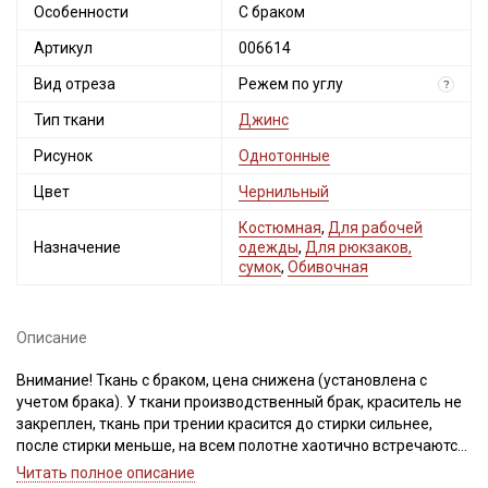
Особенности
С браком
Артикул
006614
Вид отреза
Режем по углу
?
Тип ткани
Джинс
Рисунок
Однотонные
Цвет
Чернильный
Костюмная
,
Для рабочей
Назначение
одежды
,
Для рюкзаков,
сумок
,
Обивочная
Описание
Внимание! Ткань с браком, цена снижена (установлена с
учетом брака). У ткани производственный брак, краситель не
закреплен, ткань при трении красится до стирки сильнее,
после стирки меньше, на всем полотне хаотично встречаются
белесые разводы (на изнанке разводы чернильные), переход
Читать полное описание