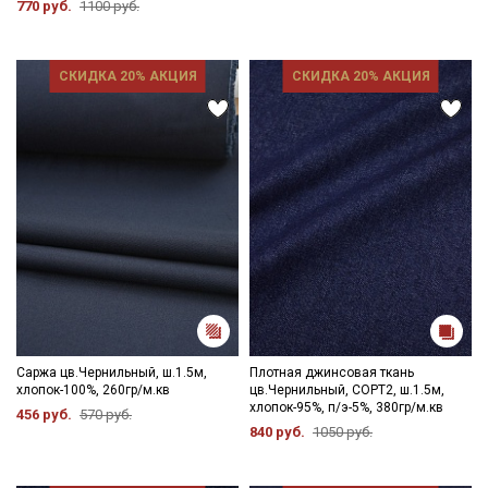
770 руб.
1100 руб.
Электронная почта
СКИДКА 20% АКЦИЯ
СКИДКА 20% АКЦИЯ
Подписаться
Ознакомлен(а) с
Политикой обработки персональных
данных
и даю
Согласие на обработку персональных
данных
Даю
Согласие на получение рекламных и
информационных рассылок
Саржа цв.Чернильный, ш.1.5м,
Плотная джинсовая ткань
хлопок-100%, 260гр/м.кв
цв.Чернильный, СОРТ2, ш.1.5м,
хлопок-95%, п/э-5%, 380гр/м.кв
456 руб.
570 руб.
840 руб.
1050 руб.