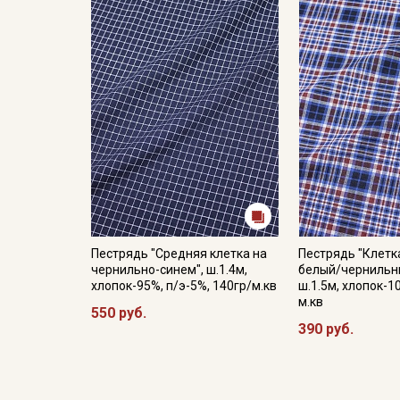
Пестрядь "Средняя клетка на
Пестрядь "Клетк
чернильно-синем", ш.1.4м,
белый/чернильн
хлопок-95%, п/э-5%, 140гр/м.кв
ш.1.5м, хлопок-1
м.кв
550 руб.
390 руб.