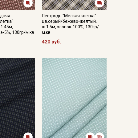
едняя
Пестрядь "Мелкая клетка"
летка"
цв.серый/бежево-желтый,
.1.45м,
ш.1.5м, хлопок-100%, 130гр/
/э-5%, 130гр/м.кв
м.кв
420 руб.