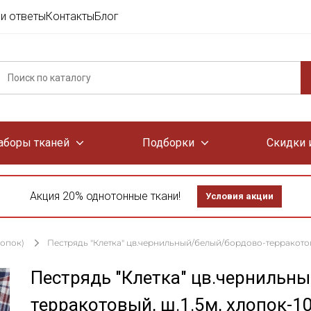
и ответы
Контакты
Блог
аборы тканей
Подборки
Скидки 
Акция 20% однотонные ткани!
Условия акции
лопок)
Пестрядь "Клетка" цв.чернильный/белый/бордово-терракотовый
Пестрядь "Клетка" цв.чернильн
терракотовый, ш.1.5м, хлопок-1