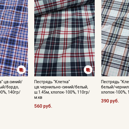
Купава
Мы публикуем здесь дополнительные
промокоды и скидки до 30% на узкие
категории тканей
Электронная почта
Подписаться
а" цв.синий/
Пестрядь "Клетка"
Пестрядь "Кле
ый/бордо,
цв.чернильно-синий/белый,
белый/черниль
00%, 140гр/
ш.1.45м, хлопок-100%, 110гр/
хлопок-100%, 
Ознакомлен(а) с
Политикой обработки персональных
м.кв
данных
и даю
Согласие на обработку персональных
390 руб.
данных
560 руб.
Даю
Согласие на получение рекламных и
информационных рассылок