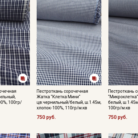
В процессе производства ткань проходит специальную обра
ощущаться специфический запах, который выветрится посл
Обратите внимание: цветопередача на экране может отлича
настроек вашего монитора и номера партии. Для точного с
ткани или связаться с менеджером для уточнения наличия 
рочечная
Пестроткань сорочечная
Пестроткань 
нильный,
Жатка "Клетка Мини"
"Микроклетка
00%, 100гр/
цв.чернильный/белый, ш.1.45м,
белый, ш.1.45
хлопок-100%, 110гр/м.кв
100гр/м.кв
750 руб.
750 руб.
Секретная рассылка от