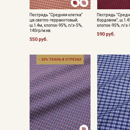
Пестрядь "Средняя клетка"
Пестрядь "Средн
цв.светло-терракотовый,
бордовом", ш.1.4
ш.1.4м, хлопок-95%, п/э-5%,
хлопок-95%, п/э-
140гр/м.кв
590 руб.
550 руб.
- 30% ТКАНЬ В ОТРЕЗАХ