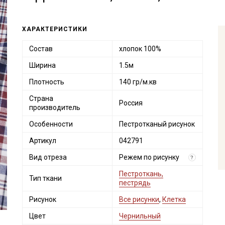
ХАРАКТЕРИСТИКИ
Состав
хлопок 100%
Ширина
1.5м
Плотность
140 гр/м.кв
Страна
Россия
производитель
Особенности
Пестротканый рисунок
Артикул
042791
Вид отреза
Режем по рисунку
?
Пестроткань,
Тип ткани
пестрядь
Рисунок
Все рисунки
,
Клетка
Цвет
Чернильный