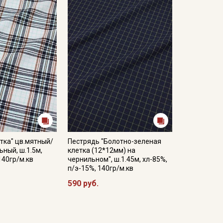
тка" цв.мятный/
Пестрядь "Болотно-зеленая
ный, ш.1.5м,
клетка (12*12мм) на
140гр/м.кв
чернильном", ш.1.45м, хл-85%,
п/э-15%, 140гр/м.кв
590 руб.