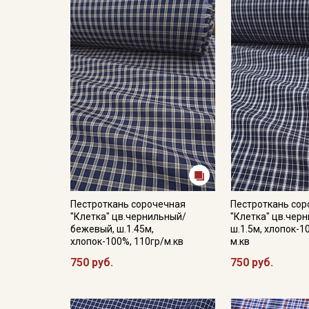
Пестроткань сорочечная
Пестроткань со
"Клетка" цв.чернильный/
"Клетка" цв.чер
бежевый, ш.1.45м,
ш.1.5м, хлопок-1
хлопок-100%, 110гр/м.кв
м.кв
750 руб.
750 руб.