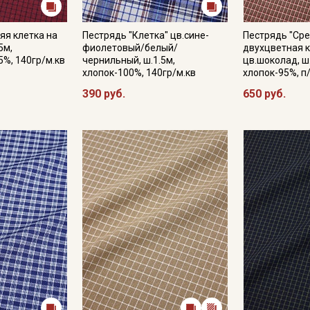
яя клетка на
Пестрядь "Клетка" цв.сине-
Пестрядь "Ср
5м,
фиолетовый/белый/
двухцветная к
5%, 140гр/м.кв
чернильный, ш.1.5м,
цв.шоколад, ш
хлопок-100%, 140гр/м.кв
хлопок-95%, п
390 руб.
650 руб.