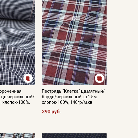
ботку, поэтому после первой стирки может
е высыхания.
ться от реального цвета ткани в зависимости от
оответствия цвета рекомендуем заказать образец
образцов и цвета перед оформлением заказа.
сорочечная
Пестрядь "Клетка" цв.мятный/
" цв.чернильный/
бордо/чернильный, ш.1.5м,
м, хлопок-100%,
хлопок-100%, 140гр/м.кв
390 руб.