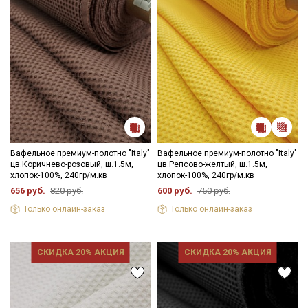
Вафельное премиум-полотно "Italy"
Вафельное премиум-полотно "Italy"
цв.Коричнево-розовый, ш.1.5м,
цв.Репсово-желтый, ш.1.5м,
хлопок-100%, 240гр/м.кв
хлопок-100%, 240гр/м.кв
656 руб.
820 руб.
600 руб.
750 руб.
Только онлайн-заказ
Только онлайн-заказ
СКИДКА 20% АКЦИЯ
СКИДКА 20% АКЦИЯ