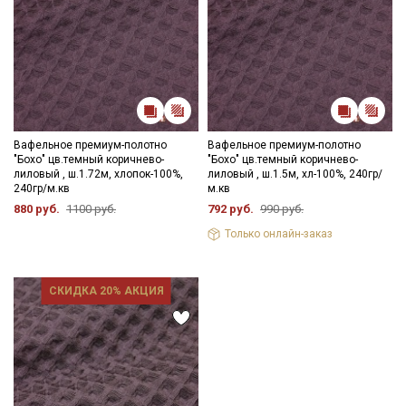
Вафельное премиум-полотно
Вафельное премиум-полотно
"Бохо" цв.темный коричнево-
"Бохо" цв.темный коричнево-
лиловый , ш.1.72м, хлопок-100%,
лиловый , ш.1.5м, хл-100%, 240гр/
240гр/м.кв
м.кв
880 руб.
1100 руб.
792 руб.
990 руб.
Только онлайн-заказ
СКИДКА 20% АКЦИЯ