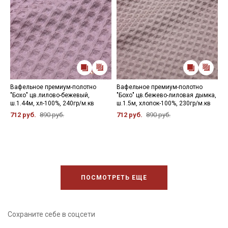
Вафельное премиум-полотно
Вафельное премиум-полотно
В
"Бохо" цв.лилово-бежевый,
"Бохо" цв.бежево-лиловая дымка,
"
ш.1.44м, хл-100%, 240гр/м.кв
ш.1.5м, хлопок-100%, 230гр/м.кв
о
2
712 руб.
890 руб.
712 руб.
890 руб.
6
ПОСМОТРЕТЬ ЕЩЕ
Сохраните себе в соцсети