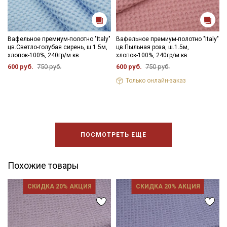
Вафельное премиум-полотно "Italy"
Вафельное премиум-полотно "Italy"
цв.Светло-голубая сирень, ш.1.5м,
цв.Пыльная роза, ш.1.5м,
хлопок-100%, 240гр/м.кв
хлопок-100%, 240гр/м.кв
600 руб.
750 руб.
600 руб.
750 руб.
Только онлайн-заказ
ПОСМОТРЕТЬ ЕЩЕ
Похожие товары
СКИДКА 20% АКЦИЯ
СКИДКА 20% АКЦИЯ