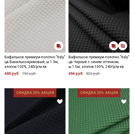
Вафельное премиум-полотно "Italy"
Вафельное премиум-полотно "Italy"
цв.Ванильно-кремовый, ш.1.5м,
цв.Черный с синим оттенком,
хлопок-100%, 240гр/м.кв
ш.1.5м, хлопок-100%, 240гр/м.кв
600 руб.
750 руб.
656 руб.
820 руб.
СКИДКА 20% АКЦИЯ
СКИДКА 20% АКЦИЯ
Секретная рассылка от Купава
Мы публикуем здесь дополнительные
промокоды и скидки до 30% на узкие