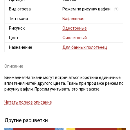
Вид отреза
Режем по рисунку вафли
?
Тип ткани
Вафельная
Рисунок
Однотонные
Цвет
Фиолетовый
Назначение
Для банных полотенец
Описание
Внимание! На ткани могут встречаться короткие единичные
вплетения нитей другого цвета. Ткань при продаже режем по
рисунку вафли. Просим учитывать это при заказе.
Вафельное премиум-полотно "Italy" - это хлопчатобумажная
Читать полное описание
вафельная ткань с фактурной структурой в виде ячеек с
углублениями и небольшими бортиками, имеет объемный
клеточный рисунок, который напоминает кондитерские вафли.
Другие расцветки
Этот вид структуры фактически увеличивает поверхность,
что помогает впитывать большее количество влаги и