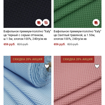
категории тканей
Электронная почта
Вафельное премиум-полотно "Italy"
Вафельное премиум-полотно "Italy"
цв.Черный с серым оттенком,
цв.Светлый травяной, ш.1.50м,
Подписаться
ш.1.5м, хлопок-100%, 240гр/м.кв
хлопок-100%, 240гр/м.кв
656 руб.
820 руб.
656 руб.
820 руб.
Ознакомлен(а) с
Политикой обработки персональных
данных
и даю
Согласие на обработку персональных
данных
СКИДКА 20% АКЦИЯ
СКИДКА 20% АКЦИЯ
Даю
Согласие на получение рекламных и
информационных рассылок