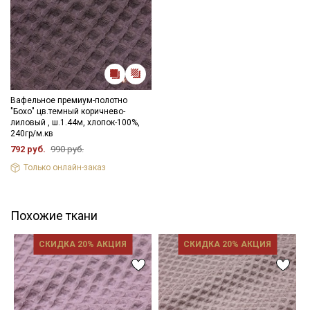
Вафельное премиум-полотно
"Бохо" цв.темный коричнево-
лиловый , ш.1.44м, хлопок-100%,
240гр/м.кв
792 руб.
990 руб.
Только онлайн-заказ
Похожие ткани
СКИДКА 20% АКЦИЯ
СКИДКА 20% АКЦИЯ