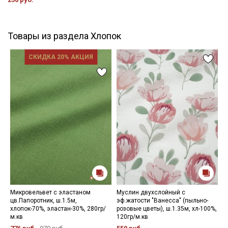
Товары из раздела Хлопок
СКИДКА 20% АКЦИЯ
Микровельвет с эластаном
Муслин двухслойный с
Т
цв.Папоротник, ш.1.5м,
эф.жатости "Ванесса" (пыльно-
н
хлопок-70%, эластан-30%, 280гр/
розовые цветы), ш.1.35м, хл-100%,
х
м.кв
120гр/м.кв
5