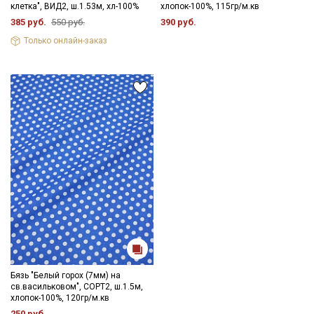
клетка", ВИД2, ш.1.53м, хл-100%
хлопок-100%, 115гр/м.кв
385 руб.
550 руб.
390 руб.
Только онлайн-заказ
Бязь "Белый горох (7мм) на
св.васильковом", СОРТ2, ш.1.5м,
хлопок-100%, 120гр/м.кв
250 руб.