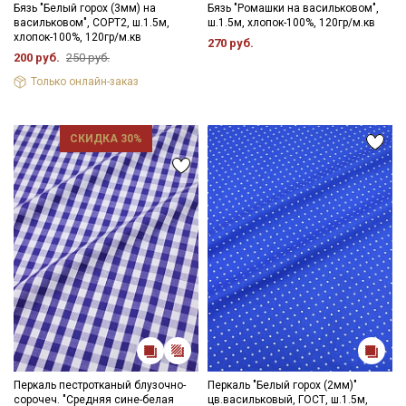
Бязь "Белый горох (3мм) на
Бязь "Ромашки на васильковом",
васильковом", СОРТ2, ш.1.5м,
ш.1.5м, хлопок-100%, 120гр/м.кв
хлопок-100%, 120гр/м.кв
270 руб.
200 руб.
250 руб.
Только онлайн-заказ
СКИДКА 30%
Перкаль пестротканый блузочно-
Перкаль "Белый горох (2мм)"
сорочеч. "Средняя сине-белая
цв.васильковый, ГОСТ, ш.1.5м,