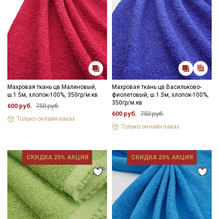
категории тканей
Электронная почта
Подписаться
Махровая ткань цв.Малиновый,
Махровая ткань цв.Васильково-
ш.1.5м, хлопок-100%, 350гр/м.кв
фиолетовый, ш.1.5м, хлопок-100%,
350гр/м.кв
600 руб.
750 руб.
Ознакомлен(а) с
Политикой обработки персональных
600 руб.
750 руб.
данных
и даю
Согласие на обработку персональных
Только онлайн-заказ
данных
Только онлайн-заказ
Даю
Согласие на получение рекламных и
информационных рассылок
СКИДКА 20% АКЦИЯ
СКИДКА 20% АКЦИЯ