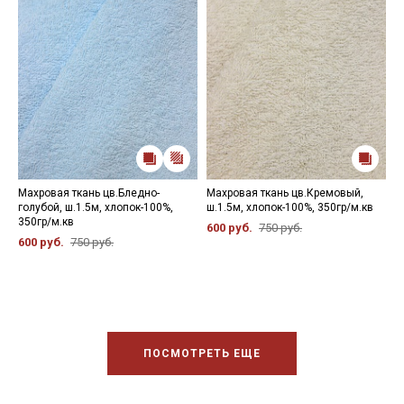
Махровая ткань цв.Бледно-
Махровая ткань цв.Кремовый,
М
голубой, ш.1.5м, хлопок-100%,
ш.1.5м, хлопок-100%, 350гр/м.кв
н
350гр/м.кв
м
600 руб.
750 руб.
600 руб.
750 руб.
6
ПОСМОТРЕТЬ ЕЩЕ