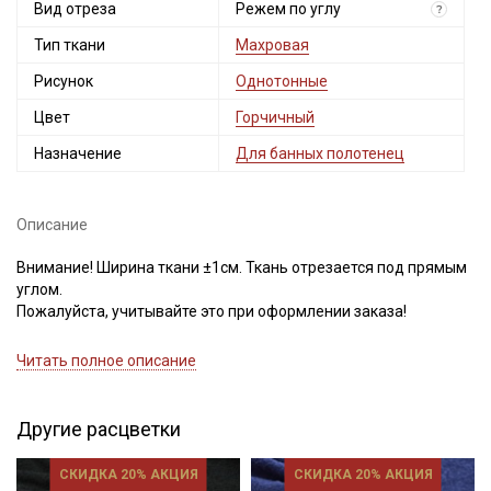
Вид отреза
Режем по углу
?
Тип ткани
Махровая
Рисунок
Однотонные
Цвет
Горчичный
Назначение
Для банных полотенец
Описание
Внимание! Ширина ткани ±1см. Ткань отрезается под прямым
углом.
Пожалуйста, учитывайте это при оформлении заказа!
Двухсторонняя махровая ткань из 100% хлопка, мягкая,
Читать полное описание
пушистая, петельки одинаковые с двух сторон, кромка без
петелек 2см, плюс бахрома 1.5см. Отлично впитывает влагу,
не имеет растяжения, не деформируется, плотная и прочная
Другие расцветки
на разрыв, не просвечивает, дает усадку 5%. При пошиве
необходимо учитывать, что край осыпается, необходима
СКИДКА 20% АКЦИЯ
СКИДКА 20% АКЦИЯ
обработка среза. Махровая ткань прекрасно подходит для