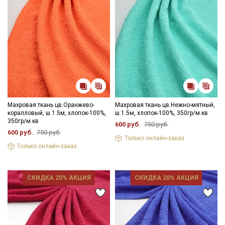
Махровая ткань цв.Оранжево-
Махровая ткань цв.Нежно-мятный,
коралловый, ш.1.5м, хлопок-100%,
ш.1.5м, хлопок-100%, 350гр/м.кв
350гр/м.кв
600 руб.
750 руб.
600 руб.
750 руб.
Только онлайн-заказ
Только онлайн-заказ
СКИДКА 20% АКЦИЯ
СКИДКА 20% АКЦИЯ
Секретная рассылка от Купава
Мы публикуем здесь дополнительные
промокоды и скидки до 30% на узкие