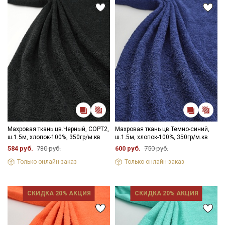
пошива банных халатов для взрослых и детей, пончо,
полотенец, домашнего текстиля.
Уход:
- стирка до 60C, отжим до 800 оборотов
- запрещены отбеливатели, исключение белый цвет
- сушить в подвешенном и расправленном состоянии
- рекомендуется пропарить ткань утюгом для поднятия ворса
и смягчения.
Цветопередача может отличаться от оригинального цвета
ткани в зависимостиот настроек вашего монитора и в
зависимости от партии.
Махровая ткань цв.Черный, СОРТ2,
Махровая ткань цв.Темно-синий,
ш.1.5м, хлопок-100%, 350гр/м.кв
ш.1.5м, хлопок-100%, 350гр/м.кв
584 руб.
730 руб.
600 руб.
750 руб.
Только онлайн-заказ
Только онлайн-заказ
СКИДКА 20% АКЦИЯ
СКИДКА 20% АКЦИЯ