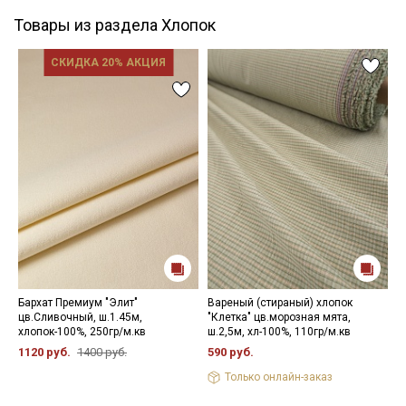
зависимости от партии.
Товары из раздела Хлопок
СКИДКА 20% АКЦИЯ
Бархат Премиум "Элит"
Вареный (стираный) хлопок
М
цв.Сливочный, ш.1.45м,
"Клетка" цв.морозная мята,
э
хлопок-100%, 250гр/м.кв
ш.2,5м, хл-100%, 110гр/м.кв
ш
1120 руб.
1400 руб.
590 руб.
5
Только онлайн-заказ