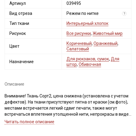
Артикул
039495
Вид отреза
Режем по нитке
?
Тип ткани
Интерьерный хлопок
Рисунок
Все рисунки
,
Животный мир
Коричневый
,
Оранжевый
,
Цвет
Салатовый
Секретная рассылка от Купава
Для рюкзаков, сумок
,
Для
Назначение
штор
,
Обивочная
Мы публикуем здесь дополнительные
промокоды и скидки до 30% на узкие
категории тканей
Описание
Электронная почта
Внимание! Ткань Сорт2, цена снижена (установлена с учетом
дефектов). На ткани присутствуют пятна от краски (см.фото),
местами встречается легкий сдвиг печати, также могут
встречаться вплетения утолщенной нити, непрокрасы в виде
маленьких пятнышек-точек, расположенных хаотично,
Читать полное описание
Подписаться
короткие единичные вплетения нитей другого цвета.
При продаже, ткань режем строго по нитке (рисунок нанесен