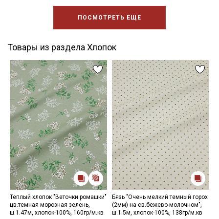
ПОСМОТРЕТЬ ЕЩЕ
Товары из раздела Хлопок
Теплый хлопок "Веточки ромашки"
Бязь "Очень мелкий темный горох
И
цв.темная морозная зелень,
(2мм) на св.бежево-молочном",
с
ш.1.47м, хлопок-100%, 160гр/м.кв
ш.1.5м, хлопок-100%, 138гр/м.кв
1