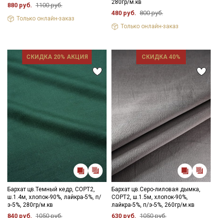
280гр/м.кв
880 руб.
1100 руб.
480 руб.
800 руб.
Только онлайн-заказ
Только онлайн-заказ
СКИДКА 20% АКЦИЯ
СКИДКА 40%
Бархат цв.Темный кедр, СОРТ2,
Бархат цв.Серо-лиловая дымка,
ш.1.4м, хлопок-90%, лайкра-5%, п/
СОРТ2, ш.1.5м, хлопок-90%,
э-5%, 280гр/м.кв
лайкра-5%, п/э-5%, 260гр/м.кв
840 руб.
1050 руб.
630 руб.
1050 руб.