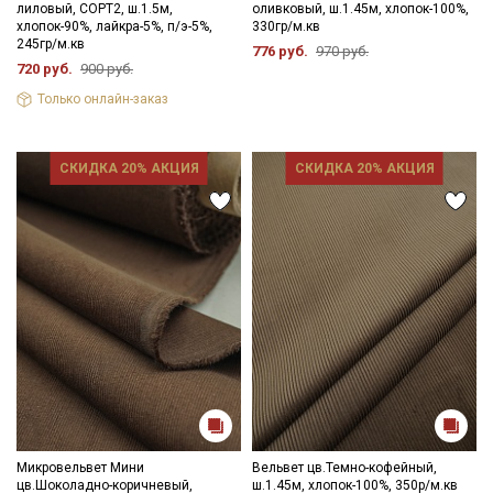
лиловый, СОРТ2, ш.1.5м,
оливковый, ш.1.45м, хлопок-100%,
хлопок-90%, лайкра-5%, п/э-5%,
330гр/м.кв
245гр/м.кв
776 руб.
970 руб.
720 руб.
900 руб.
Только онлайн-заказ
СКИДКА 20% АКЦИЯ
СКИДКА 20% АКЦИЯ
Микровельвет Мини
Вельвет цв.Темно-кофейный,
цв.Шоколадно-коричневый,
ш.1.45м, хлопок-100%, 350р/м.кв