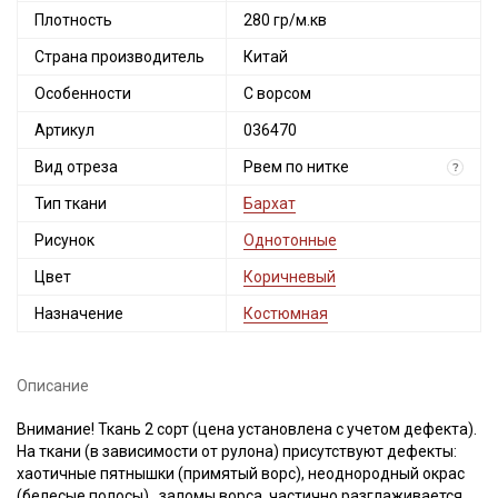
Плотность
280 гр/м.кв
Страна производитель
Китай
Особенности
С ворсом
Артикул
036470
Вид отреза
Рвем по нитке
?
Тип ткани
Бархат
Рисунок
Однотонные
Цвет
Коричневый
Назначение
Костюмная
Описание
Внимание! Ткань 2 сорт (цена установлена с учетом дефекта).
На ткани (в зависимости от рулона) присутствуют дефекты:
хаотичные пятнышки (примятый ворс), неоднородный окрас
(белесые полосы), заломы ворса, частично разглаживается