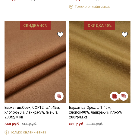
Только онлайн-заказ
СКИДКА 40%
СКИДКА 40%
Бархат цв.Орех, СОРТ2, ш.1.45м,
Бархат цв.Орех, ш.1.45м,
хлопок-90%, лайкра-5%, п/э-5%,
хлопок-90%, лайкра-5%, п/э-5%,
280гр/м.кв
280гр/м.кв
540 руб.
900 руб.
660 руб.
1100 руб.
Секретная рассылка от Купава
Только онлайн-заказ