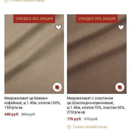
Только онлайн-заказ
СКИДКА 20% АКЦИЯ
СКИДКА 20% АКЦИЯ
Микровельвет цв.Бежево-
Микровельвет с эластаном
кофейный, ш.1.45м, хлопок-100%,
цв.Шоколадно-коричневый,
190гр/м.кв
ш.1.45м, хлопок-70%, эластан-30%,
270гр/м.кв
688 руб.
860 руб.
776 руб.
970 руб.
Только онлайн-заказ