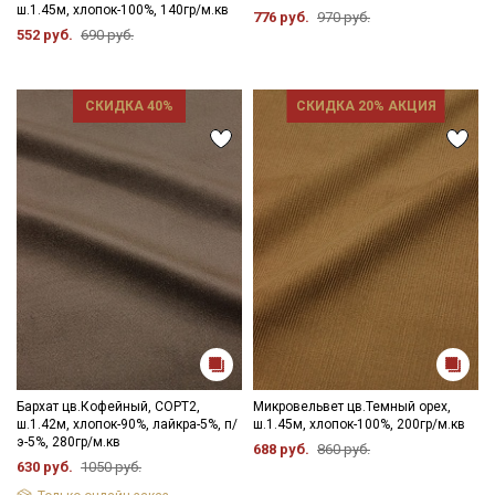
ш.1.45м, хлопок-100%, 140гр/м.кв
776 руб.
970 руб.
552 руб.
690 руб.
СКИДКА 40%
СКИДКА 20% АКЦИЯ
Бархат цв.Кофейный, СОРТ2,
Микровельвет цв.Темный орех,
ш.1.42м, хлопок-90%, лайкра-5%, п/
ш.1.45м, хлопок-100%, 200гр/м.кв
э-5%, 280гр/м.кв
688 руб.
860 руб.
630 руб.
1050 руб.