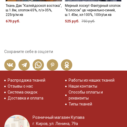
Ткань Дак "Калейдоскоп востока",
Мерный лоскут Фактурный хлопок
В
ш.1.8м, хлопок-65%, п/э-35%,
"Колосок" цв.чернильно-синий,
з
225гр/м.кв
ш.1.45м, хл-100%, 100гр\м.кв
ш
6
670 руб.
525 руб.
750 руб.
3
Сохраните себе в соцсети
Распродажа тканей
Работы из наших тканей
Отзывы о нас
Наши контакты
Система скидок
Способы оплаты и
Доставка и оплата
реквизиты
Типы тканей
Розничный магазин Купава
г. Киров, ул. Ленина, 79а