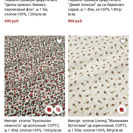
Перкаль Премиум Цифр.печать
Перкаль Премиум Цифр.печать
"Цветы прованс бежево-
"Дикий тюльпан" цв.св.бирюзово-
персиковый фон", ш.1.5м,
серый, ш.1.45м, хл-100%, 140гр/
Подписаться
хлопок-100%, 120гр/м.кв
м.кв
690 руб.
850 руб.
Ознакомлен(а) с
Политикой обработки персональных
данных
и даю
Согласие на обработку персональных
данных
Даю
Согласие на получение рекламных и
информационных рассылок
Импорт. хлопок "Кукольная
Импорт. хлопок (ситец) "Маленькие
нежность" цв.молочный, СОРТ2,
бутончики" цв.коричневый, СОРТ2,
ш.1.45м, хлопок-100%, 100гр/м.кв
ш.1.55м, хлопок-100%, 80гр/м.кв