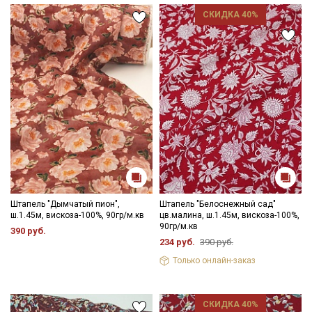
Ознакомлен(а) с
Политикой обработки персональных
СКИДКА 40%
данных
и даю
Согласие на обработку персональных
данных
Даю
Согласие на получение рекламных и
информационных рассылок
Штапель "Дымчатый пион",
Штапель "Белоснежный сад"
ш.1.45м, вискоза-100%, 90гр/м.кв
цв.малина, ш.1.45м, вискоза-100%,
90гр/м.кв
390 руб.
234 руб.
390 руб.
Только онлайн-заказ
СКИДКА 40%