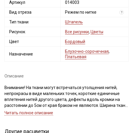
Артикул
014003
Вид отреза
Режем по нитке
?
Тип ткани
Штапель
Рисунок
Все рисунки
,
Цветы
Цвет
Бордовый
Блузочно-сорочечная
,
Назначение
Платьевая
Описание
Внимание! На ткани могут встречаться утолщения нитей,
непрокрасы в виде маленьких точек, короткие единичные
вплетения нитей другого цвета, дефекты вдоль кромки на
расстоянии до 5см от края браком не являются. Ширина ткани
±2см. Просим учитывать это при покупке.
Читать полное описание
Штапель - это струящийся материал из 100% вискозы, нежный
и шелковистый, легко поддается драпировке. Идеально
Другие расцветки