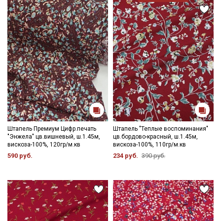
Штапель Премиум Цифр.печать
Штапель "Теплые воспоминания"
"Энжела" цв.вишневый, ш.1.45м,
цв.бордово-красный, ш.1.45м,
вискоза-100%, 120гр/м.кв
вискоза-100%, 110гр/м.кв
590 руб.
234 руб.
390 руб.