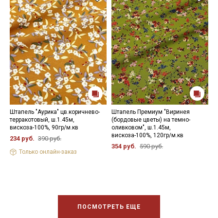
Штапель "Аурика" цв.коричнево-
Штапель Премиум "Виринея
Ш
терракотовый, ш.1.45м,
(бордовые цветы) на темно-
ч
вискоза-100%, 90гр/м.кв
оливковом", ш.1.45м,
в
вискоза-100%, 120гр/м.кв
234 руб.
390 руб.
2
354 руб.
590 руб.
Только онлайн-заказ
ПОСМОТРЕТЬ ЕЩЕ