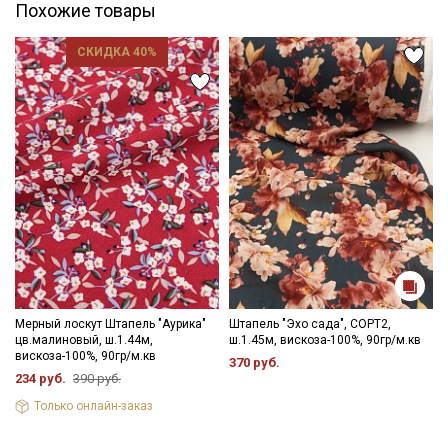
Похожие товары
СКИДКА 40%
Секретная рассылка от Купава
Мы публикуем здесь дополнительные
промокоды и скидки до 30% на узкие
категории тканей
Электронная почта
Мерный лоскут Штапель "Аурика"
Штапель "Эхо сада", СОРТ2,
цв.малиновый, ш.1.44м,
ш.1.45м, вискоза-100%, 90гр/м.кв
вискоза-100%, 90гр/м.кв
370 руб.
234 руб.
390 руб.
Только онлайн-заказ
Подписаться