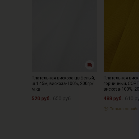
Плательная вискоза цв.Белый,
Плательная виск
ш.1.45м, вискоза-100%, 200гр/
горчичный, СОРТ2
м.кв
вискоза-100%, 2
520 руб.
650 руб.
488 руб.
610 р
Только онлайн