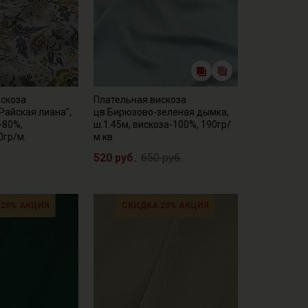
искоза
Плательная вискоза
Райская лиана",
цв.Бирюзово-зеленая дымка,
-80%,
ш.1.45м, вискоза-100%, 190гр/
0гр/м.
м.кв
520 руб.
650 руб.
 20% АКЦИЯ
СКИДКА 20% АКЦИЯ