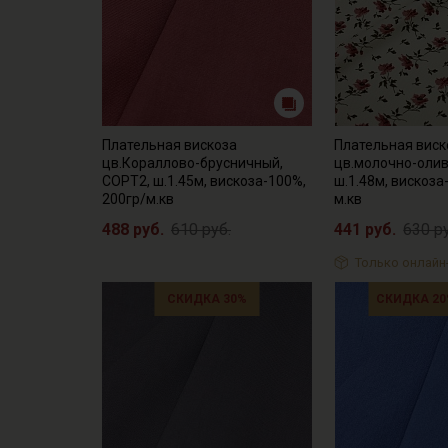
Плательная вискоза
Плательная виск
цв.Кораллово-брусничный,
цв.молочно-олив
СОРТ2, ш.1.45м, вискоза-100%,
ш.1.48м, вискоза
200гр/м.кв
м.кв
488 руб.
610 руб.
441 руб.
630 р
Только онлайн
СКИДКА 30%
СКИДКА 20