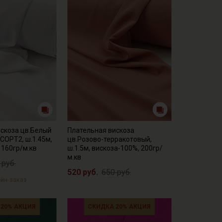
скоза цв.Белый
Плательная вискоза
 СОРТ2, ш.1.45м,
цв.Розово-терракотовый,
 160гр/м.кв
ш.1.5м, вискоза-100%, 200гр/
м.кв
 руб.
520 руб.
650 руб.
йн-заказ
 20% АКЦИЯ
СКИДКА 20% АКЦИЯ