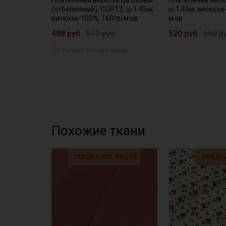
Плательная вискоза цв.Белый
Плательная виск
(отбеленный), СОРТ2, ш.1.45м,
ш.1.45м, вискоза
вискоза-100%, 160гр/м.кв
м.кв
488 руб.
610 руб.
520 руб.
650 р
Только онлайн-заказ
Похожие ткани
СКИДКА 20% АКЦИЯ
СКИДКА