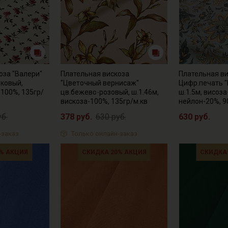
оза "Валери"
Плательная вискоза
Плательная в
ковый,
"Цветочный вернисаж"
Цифр.печать "
-100%, 135гр/
цв.бежево-розовый, ш.1.46м,
ш.1.5м, висоза
вискоза-100%, 135гр/м.кв
нейлон-20%, 9
уб.
378 руб.
630 руб.
630 руб.
-заказ
Только онлайн-заказ
% АКЦИЯ
СКИДКА 20% АКЦИЯ
СКИДКА