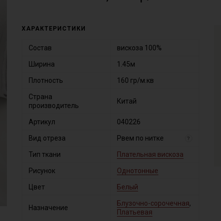
ХАРАКТЕРИСТИКИ
Состав
вискоза 100%
Ширина
1.45м
Плотность
160 гр/м.кв
Страна
Китай
производитель
Артикул
040226
Вид отреза
Рвем по нитке
?
Тип ткани
Плательная вискоза
Рисунок
Однотонные
Цвет
Белый
Блузочно-сорочечная
,
Назначение
Платьевая