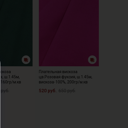
искоза
Плательная вискоза
х, ш.1.45м,
цв.Розовая фуксия, ш.1.45м,
 160гр/м.кв
вискоза-100%, 200гр/м.кв
 руб.
520 руб.
650 руб.