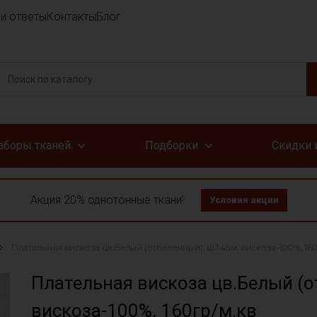
и ответы
Контакты
Блог
аборы тканей
Подборки
Скидки 
Акция 20% однотонные ткани!
Условия акции
Плательная вискоза цв.Белый (отбеленный), ш.1.45м, вискоза-100%, 160
Плательная вискоза цв.Белый (о
вискоза-100%, 160гр/м.кв