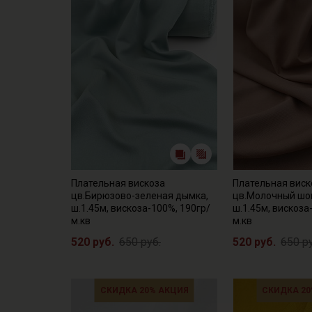
Плательная вискоза
Плательная виск
цв.Бирюзово-зеленая дымка,
цв.Молочный шо
ш.1.45м, вискоза-100%, 190гр/
ш.1.45м, вискоза
м.кв
м.кв
520 руб.
650 руб.
520 руб.
650 р
СКИДКА 20% АКЦИЯ
СКИДКА 20