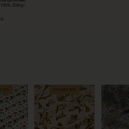
оза цв.Белый,
-100%, 200гр/
уб.
 30%
СКИДКА 40%