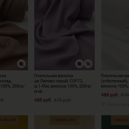
оза
Плательная вискоза
Плательная ви
колад,
цв.Лилово-серый, СОРТ2,
(отбеленный),
-100%, 200гр/
ш.1.45м, вискоза-100%, 200гр/
вискоза-100%,
м.кв
488 руб.
610
уб.
488 руб.
610 руб.
Только онла
% АКЦИЯ
СКИДКА 30%
СКИДКА