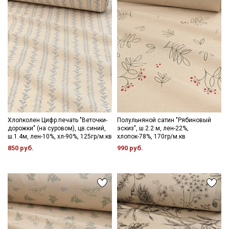
Ознакомлен(а) с
Политикой обработки персональных
данных
и даю
Согласие на обработку персональных
данных
Даю
Согласие на получение рекламных и
информационных рассылок
Хлопколен Цифр.печать "Веточки-
Полульняной сатин "Рябиновый
дорожки" (на суровом), цв.синий,
эскиз", ш.2.2 м, лен-22%,
ш.1.4м, лен-10%, хл-90%, 125гр/м.кв
хлопок-78%, 170гр/м.кв
850 руб.
990 руб.