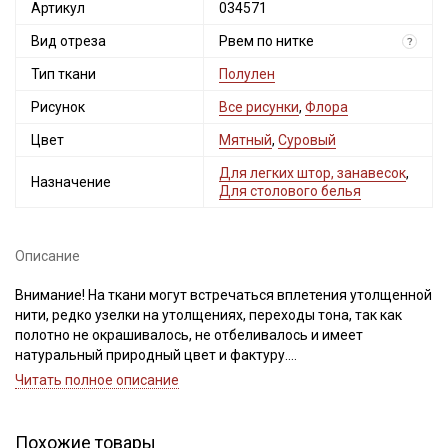
Артикул
034571
Вид отреза
Рвем по нитке
?
Тип ткани
Полулен
Рисунок
Все рисунки
,
Флора
Цвет
Мятный
,
Суровый
Для легких штор, занавесок
,
Назначение
Для столового белья
Описание
Внимание! На ткани могут встречаться вплетения утолщенной
нити, редко узелки на утолщениях, переходы тона, так как
полотно не окрашивалось, не отбеливалось и имеет
натуральный природный цвет и фактуру.
Рисунок нанесен не по плетению нитей, при продаже отрез
Читать полное описание
рвем по нитке. Важно, при выравнивании отреза, не срезать
неровность, а пропарить и подтянуть ткань по диагонали,
чтобы нити распрямились и диагональный перекос
Похожие товары