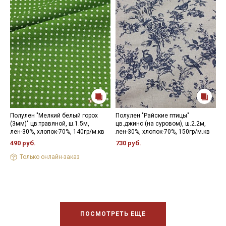
Полулен "Мелкий белый горох
Полулен "Райские птицы"
П
(3мм)" цв.травяной, ш.1.5м,
цв.джинс (на суровом), ш.2.2м,
(
лен-30%, хлопок-70%, 140гр/м.кв
лен-30%, хлопок-70%, 150гр/м.кв
х
5
490 руб.
730 руб.
5
Только онлайн-заказ
ПОСМОТРЕТЬ ЕЩЕ