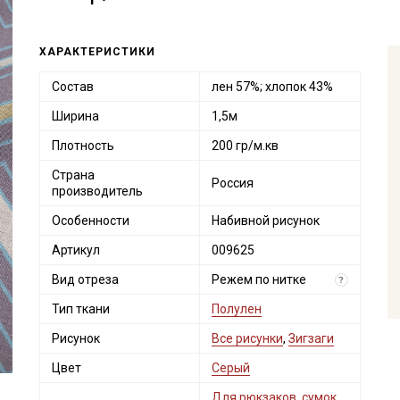
ХАРАКТЕРИСТИКИ
Состав
лен 57%; хлопок 43%
Ширина
1,5м
Плотность
200 гр/м.кв
Страна
Россия
производитель
Особенности
Набивной рисунок
Артикул
009625
Вид отреза
Режем по нитке
?
Тип ткани
Полулен
Рисунок
Все рисунки
,
Зигзаги
Цвет
Серый
Для рюкзаков, сумок
,