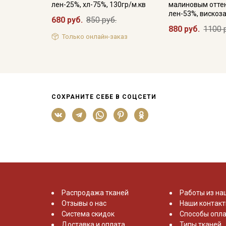
лен-25%, хл-75%, 130гр/м.кв
малиновым оттен
лен-53%, вискоз
680 руб.
850 руб.
880 руб.
1100 
Только онлайн-заказ
СОХРАНИТЕ СЕБЕ В СОЦСЕТИ
Распродажа тканей
Работы из на
Отзывы о нас
Наши контак
Система скидок
Способы опла
Доставка и оплата
Типы тканей