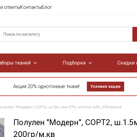
и ответы
Контакты
Блог
аборы тканей
Подборки
Скидки 
Акция 20% однотонные ткани!
Условия акции
олулен "Модерн", СОРТ2, ш.1.5м, лен-57%, хлопок-43%, 200гр/м.кв
Полулен "Модерн", СОРТ2, ш.1.5м
200гр/м.кв