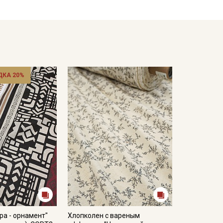
ДКА 20%
ра - орнамент"
Хлопколен с вареным