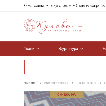
О магазине
Покупателям
Отзывы
Вопросы 
Ткани
Фурнитура
Н
"Купава"
Каталог товаров
Ткани из льна
П
СКИДКА 40%