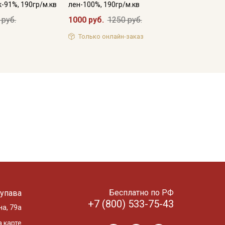
к-91%, 190гр/м.кв
лен-100%, 190гр/м.кв
 руб.
1000 руб.
1250 руб.
Только онлайн-заказ
Бесплатно по РФ
упава
+7 (800) 533-75-43
на, 79а
 карте