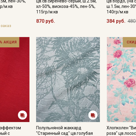
.5м, лен-30%,
цв.св.сиренево-серый, ш.2.5м,
цв.бордо, (на 
р/м.кв
хл-50%, вискоза-45%, лен-5%,
ш.1.5м, лен-30
115гр/м.кв
140гр/м.кв
870 руб.
384 руб.
480
-заказ
% АКЦИЯ
СКИ
с эффектом
Полульняной жаккард
Хлопколен "В
ный с
"Старинный сад" цв.голубая
роза" цв.лосос