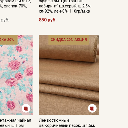
суровом), СОРТ2,
эффектом "Цветочный
%, хлопок-70%,
лабиринт" цв.серый, ш.2.5м,
хл-92%, лен-8%, 110гр/м.кв
 руб.
850 руб.
ДКА 20%
СКИДКА 20% АКЦИЯ
интажная чайная
Лен костюмный
евый, ш.1.5м,
цв.Коричневый песок, ш.1.5м,