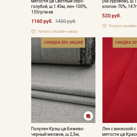
мятости цв.Светлый серо-
(на суровом), ш.1
голубой, ш.1.45м, лен-100%,
хлопок-70%, 147г
155гр/м.кв
520 руб.
1160 руб.
1450 руб.
Только онлайн
Только онлайн-заказ
СКИДКА 20% АКЦИЯ
СКИДКА 20
Полулен Крэш цв.Бежево-
Лен с вискозой 
черный меланж, ш.2,5м,
мятости цв.Крас