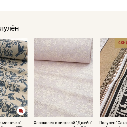
промокоды и скидки до 30% на узкие
категории тканей
Электронная почта
олулён
СКИ
Подписаться
Ознакомлен(а) с
Политикой обработки персональных
данных
и даю
Согласие на обработку персональных
данных
Даю
Согласие на получение рекламных и
информационных рассылок
е местечко"
Хлопколен с вискозой "Джейн"
Полулен "Саха