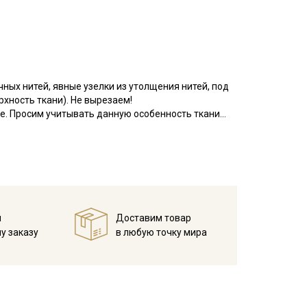
ых нитей, явные узелки из утолщения нитей, под
хность ткани). Не вырезаем!
ке. Просим учитывать данную особенность ткани
еплопроводностью и устойчивостью к износам,
ие полотняное; на ощупь мягкая; не просвечивает;
лья, шторы и т.д. Активно используется в
температуры на 10-15 мин; без отжима повесить
й
Доставим товар
имально высокой температуры.
у заказу
в любую точку мира
40С (При температуре воды свыше 60С ткань
; не отбеливать хлором; максимальная температура
кани в зависимости от настроек вашего монитора и