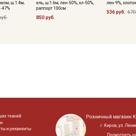
ком, ш.1.4м,
ель, ш.1.6м, лен-50%, хл-50%,
лен-9%, хлопо
а-47%
раппорт 100см
536 руб.
670
руб.
850 руб.
ших тканей
Розничный магазин К
ты
г. Киров, ул. Лени
ты и реквизиты
Посмотреть на