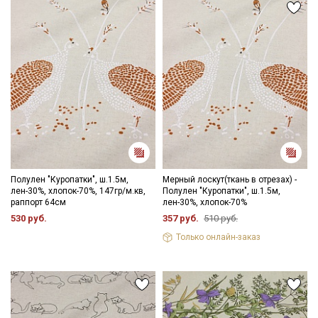
Подписаться
зависимости от партии тон ткани может отличаться.
Ознакомлен(а) с
Политикой обработки персональных
данных
и даю
Согласие на обработку персональных
данных
Даю
Согласие на получение рекламных и
информационных рассылок
Полулен "Куропатки", ш.1.5м,
Мерный лоскут(ткань в отрезах) -
лен-30%, хлопок-70%, 147гр/м.кв,
Полулен "Куропатки", ш.1.5м,
раппорт 64см
лен-30%, хлопок-70%
530 руб.
357 руб.
510 руб.
Только онлайн-заказ