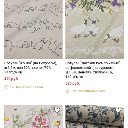
Полулен "Кошки" (на т.суровом),
Полулен "Датский гусь по кайме"
ш.1.5м, лен-30%, хлопок-70%,
цв.фиолетовый, (на суровом),
147гр/м.кв
ш.1.5м, лен-30%, хлопок-70%,
140гр/м.кв
490 руб.
520 руб.
Только онлайн-заказ
Только онлайн-заказ