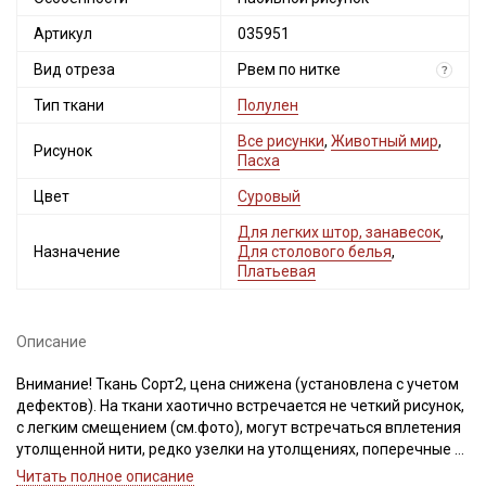
Артикул
035951
Вид отреза
Рвем по нитке
?
Тип ткани
Полулен
Все рисунки
,
Животный мир
,
Рисунок
Пасха
Цвет
Суровый
Для легких штор, занавесок
,
Назначение
Для столового белья
,
Платьевая
Описание
Внимание! Ткань Сорт2, цена снижена (установлена с учетом
дефектов). На ткани хаотично встречается не четкий рисунок,
с легким смещением (см.фото), могут встречаться вплетения
утолщенной нити, редко узелки на утолщениях, поперечные и
продольные переходы тона, так как полотно не
Читать полное описание