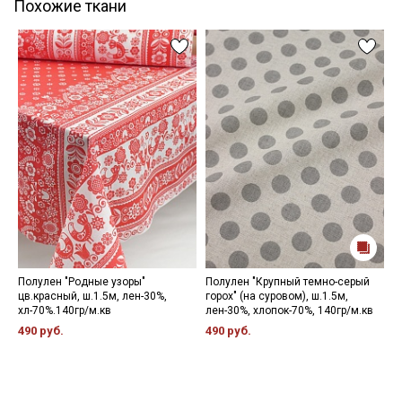
Похожие ткани
Полулен "Родные узоры"
Полулен "Крупный темно-серый
М
цв.красный, ш.1.5м, лен-30%,
горох" (на суровом), ш.1.5м,
П
хл-70%.140гр/м.кв
лен-30%, хлопок-70%, 140гр/м.кв
м
л
490 руб.
490 руб.
5