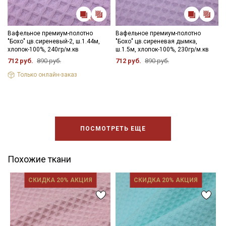
Вафельное премиум-полотно
Вафельное премиум-полотно
"Бохо" цв.сиреневый-2, ш.1.44м,
"Бохо" цв.сиреневая дымка,
хлопок-100%, 240гр/м.кв
ш.1.5м, хлопок-100%, 230гр/м.кв
712 руб.
890 руб.
712 руб.
890 руб.
Только онлайн-заказ
ПОСМОТРЕТЬ ЕЩЕ
Похожие ткани
СКИДКА 20% АКЦИЯ
СКИДКА 20% АКЦИЯ