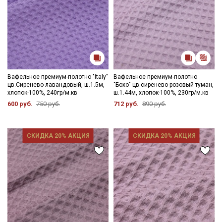
Вафельное премиум-полотно "Italy"
Вафельное премиум-полотно
цв.Сиренево-лавандовый, ш.1.5м,
"Бохо" цв.сиренево-розовый туман,
хлопок-100%, 240гр/м.кв
ш.1.44м, хлопок-100%, 230гр/м.кв
600 руб.
750 руб.
712 руб.
890 руб.
СКИДКА 20% АКЦИЯ
СКИДКА 20% АКЦИЯ