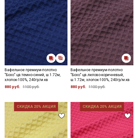
Вафельное премиум-полотно
Вафельное премиум-полотно
"Бохо" цв.темно-синий, ш.1.72м,
"Бохо" цв.лилово-коричневый,
хлопок-100%, 240гр/м.кв
ш.1.72м, хлопок-100%, 240гр/м.кв
880 руб.
1100 руб.
880 руб.
1100 руб.
СКИДКА 20% АКЦИЯ
СКИДКА 20% АКЦИЯ