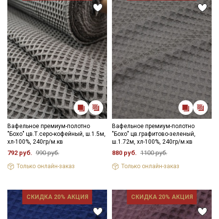
Вафельное премиум-полотно
Вафельное премиум-полотно
"Бохо" цв.Т.серо-кофейный, ш.1.5м,
"Бохо" цв.графитово-зеленый,
хл-100%, 240гр/м.кв
ш.1.72м, хл-100%, 240гр/м.кв
792 руб.
990 руб.
880 руб.
1100 руб.
Только онлайн-заказ
Только онлайн-заказ
СКИДКА 20% АКЦИЯ
СКИДКА 20% АКЦИЯ