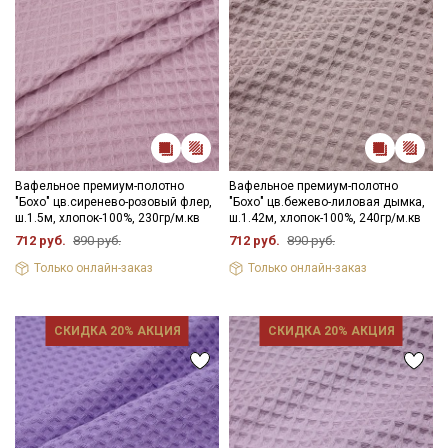
Вафельное премиум-полотно
Вафельное премиум-полотно
"Бохо" цв.сиренево-розовый флер,
"Бохо" цв.бежево-лиловая дымка,
ш.1.5м, хлопок-100%, 230гр/м.кв
ш.1.42м, хлопок-100%, 240гр/м.кв
712 руб.
890 руб.
712 руб.
890 руб.
Только онлайн-заказ
Только онлайн-заказ
СКИДКА 20% АКЦИЯ
СКИДКА 20% АКЦИЯ