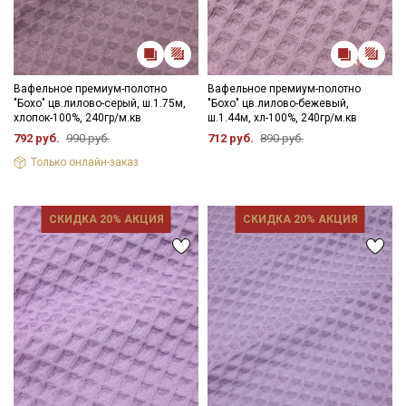
Вафельное премиум-полотно
Вафельное премиум-полотно
"Бохо" цв.лилово-серый, ш.1.75м,
"Бохо" цв.лилово-бежевый,
хлопок-100%, 240гр/м.кв
ш.1.44м, хл-100%, 240гр/м.кв
792 руб.
990 руб.
712 руб.
890 руб.
Только онлайн-заказ
СКИДКА 20% АКЦИЯ
СКИДКА 20% АКЦИЯ