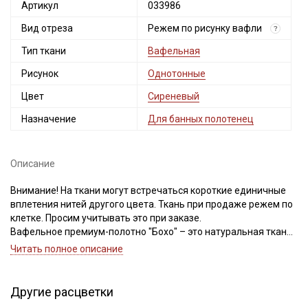
Артикул
033986
Вид отреза
Режем по рисунку вафли
?
Тип ткани
Вафельная
Рисунок
Однотонные
Цвет
Сиреневый
Назначение
Для банных полотенец
Описание
Внимание! На ткани могут встречаться короткие единичные
вплетения нитей другого цвета. Ткань при продаже режем по
клетке. Просим учитывать это при заказе.
Вафельное премиум-полотно "Бохо" – это натуральная ткань
из 100% хлопка, с крупной объемной клеточной фактурой
Читать полное описание
(клетка 12*12мм). Благодаря особому переплетению нитей,
клетка получается с эффектом 3D, такой вид плетения
придает ткани особую мягкость. После стирки ткань слегка
Другие расцветки
сжимается и становится более объемной и рельефной,