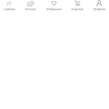
Главная
Каталог
Избранное
Корзина
Профиль
Распродажа тканей
Работы из наших тканей
Отзывы о нас
Наши контакты
Система скидок
Способы оплаты и
Доставка и оплата
реквизиты
Типы тканей
Розничный магазин Купава
г. Киров, ул. Ленина, 79а
Посмотреть на карте
Построить маршрут
+7 (800) 533-75-43
Подписаться на рассылку
© «Купава», 2015-2026
Информация на сайте не является публичной
офертой.