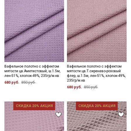
Вафельное полотно с эффектом
Вафельное полотно с эффектом
мятости цв.Аметистовый, ш.1.5м,
мятости цв.Т.сиренево-розовый
лен-51%, хлопок-49%, 235гр/м.кв
флер, ш.1.5м, лен-51%, хлопок-49%,
235гр/м.кв
680 руб.
850 руб.
680 руб.
850 руб.
СКИДКА 20% АКЦИЯ
СКИДКА 20% АКЦИЯ