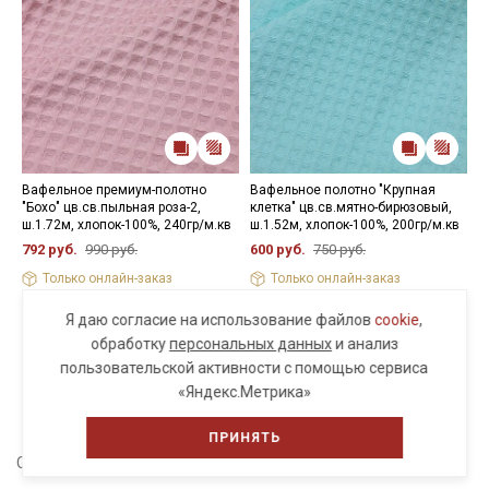
Вафельное премиум-полотно
Вафельное полотно "Крупная
В
"Бохо" цв.св.пыльная роза-2,
клетка" цв.св.мятно-бирюзовый,
"
ш.1.72м, хлопок-100%, 240гр/м.кв
ш.1.52м, хлопок-100%, 200гр/м.кв
х
792 руб.
990 руб.
600 руб.
750 руб.
8
Только онлайн-заказ
Только онлайн-заказ
Я даю согласие на использование файлов
cookie
,
обработку
персональных данных
и анализ
пользовательской активности с помощью сервиса
ПОСМОТРЕТЬ ЕЩЕ
«Яндекс.Метрика»
ПРИНЯТЬ
Сохраните себе в соцсети