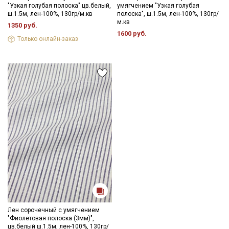
"Узкая голубая полоска" цв.белый,
умягчением "Узкая голубая
- противопоказано употребление отбеливателей
ш.1.5м, лен-100%, 130гр/м.кв
полоска", ш.1.5м, лен-100%, 130гр/
- гладить рекомендуется с изнаночной стороны, сушить в
м.кв
1350 руб.
расправленном, подвешенном состоянии.
1600 руб.
Только онлайн-заказ
Цветопередача может отличаться от оригинального цвета
ткани в зависимости от настроек вашего монитора и в
зависимости от партии тон ткани может отличаться.
Лен сорочечный с умягчением
"Фиолетовая полоска (3мм)",
цв.белый ш.1.5м, лен-100%, 130гр/