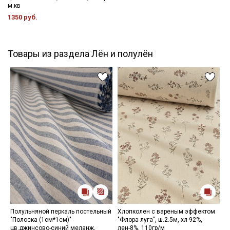
м.кв
1350 руб.
Товары из раздела Лён и полулён
Полульняной перкаль постельный
Хлопколен с вареным эффектом
П
"Полоска (1см*1см)"
"Флора луга", ш.2.5м, хл-92%,
ц
цв.джинсово-синий меланж,
лен-8%, 110гр/м
х