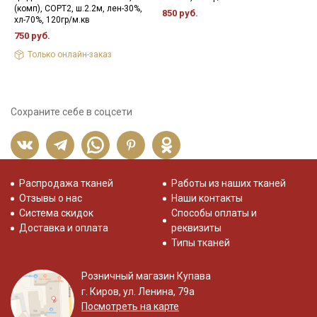
(комп), СОРТ2, ш.2.2м, лен-30%,
850 руб.
1
хл-70%, 120гр/м.кв
750 руб.
Только онлайн-заказ
Сохраните себе в соцсети
Распродажа тканей
Работы из наших тканей
Отзывы о нас
Наши контакты
Система скидок
Способы оплаты и
Доставка и оплата
реквизиты
Типы тканей
Розничный магазин Купава
г. Киров, ул. Ленина, 79а
Посмотреть на карте