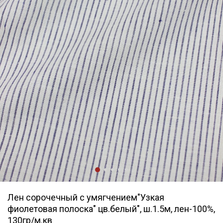
Лен сорочечный с умягчением"Узкая
фиолетовая полоска" цв.белый", ш.1.5м, лен-100%,
130гр/м.кв