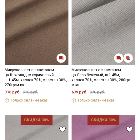
Электронная почта
Подписаться
Ознакомлен(а) с
Политикой обработки персональных
данных
и даю
Согласие на обработку персональных
данных
Микровельвет с эластаном
Микровельвет с эластаном
Даю
Согласие на получение рекламных и
цв.Шоколадно-коричневый,
цв.Серо-бежевый, ш.1.45м,
информационных рассылок
ш.1.45м, хлопок-70%, эластан-30%,
хлопок-70%, эластан-30%, 280гр/
270гр/м.кв
м.кв
776 руб.
970 руб.
679 руб.
970 руб.
Только онлайн-заказ
Только онлайн-заказ
СКИДКА 30%
СКИДКА 30%