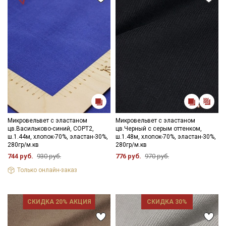
Микровельвет с эластаном
Микровельвет с эластаном
цв.Васильково-синий, СОРТ2,
цв.Черный с серым оттенком,
ш.1.44м, хлопок-70%, эластан-30%,
ш.1.48м, хлопок-70%, эластан-30%,
280гр/м.кв
280гр/м.кв
744 руб.
930 руб.
776 руб.
970 руб.
Секретная рассылка от Купава
Только онлайн-заказ
Мы публикуем здесь дополнительные
промокоды и скидки до 30% на узкие
СКИДКА 20% АКЦИЯ
СКИДКА 30%
категории тканей