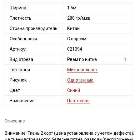
Ширина
1.5м
Плотность
280 гр/м.кв
Страна производитель
Китай
Особенности
С ворсом
Артикул
021094
Вид отреза
Рвем по нитке
?
Тип ткани
Микровельвет
Рисунок
Однотонные
Цвет
Синий
Назначение
Платьевая
Описание
Внимание! Ткань 2 сорт (цена установлена с учетом дефекта).
На ткани встречаются белесые пятна, разводы(расположены