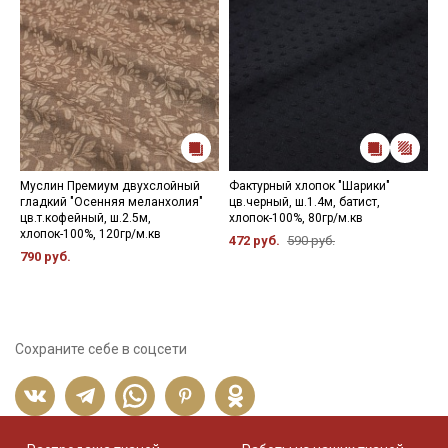
Муслин Премиум двухслойный
Фактурный хлопок "Шарики"
Т
гладкий "Осенняя меланхолия"
цв.черный, ш.1.4м, батист,
е
цв.т.кофейный, ш.2.5м,
хлопок-100%, 80гр/м.кв
ц
хлопок-100%, 120гр/м.кв
х
472 руб.
590 руб.
790 руб.
3
Сохраните себе в соцсети