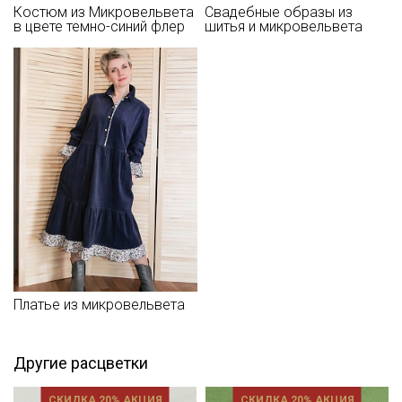
- гладить с осторожностью с изнаночной стороны.
Костюм из Микровельвета
Свадебные образы из
в цвете темно-синий флер
шитья и микровельвета
Цветопередача (тон) может отличаться от оригинального
цвета ткани в зависимости от настроек вашего монитора и в
зависимости от партии.
Платье из микровельвета
Другие расцветки
СКИДКА 20% АКЦИЯ
СКИДКА 20% АКЦИЯ