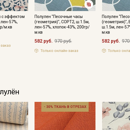
я с эффектом
Полулен "Песочные часы
Полулен "Пес
, лен-57%,
(геометрия)", СОРТ2, ш.1.5м,
(геометрия)",
р/м.кв
лен-57%, хлопок-43%, 200гр/
ш.1.5м, лен-57
Подписаться
м.кв
м.кв
582 руб.
970 руб.
582 руб.
970
Ознакомлен(а) с
Политикой обработки персональных
-заказ
данных
и даю
Согласие на обработку персональных
Только онлайн-заказ
Только онла
данных
Даю
Согласие на получение рекламных и
информационных рассылок
олулён
- 30% ТКАНЬ В ОТРЕЗАХ