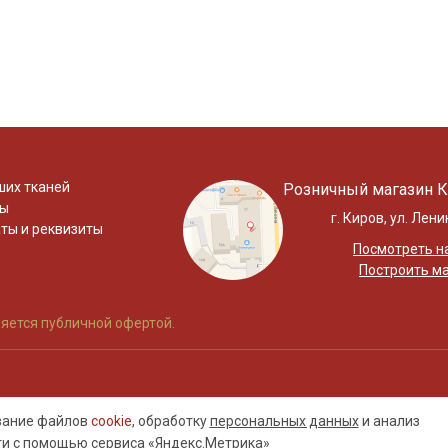
ших тканей
Розничный магазин К
ты
г. Киров, ул. Лени
ты и реквизиты
Посмотреть на
Построить м
яется публичной офертой.
ование файлов
cookie
, обработку
персональных данных
и анализ
ти с помощью сервиса «Яндекс.Метрика»