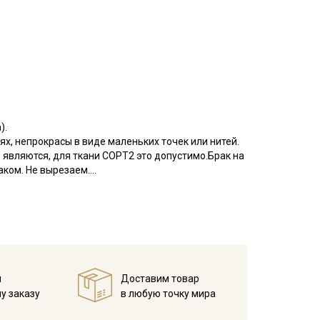
).
ях, непрокрасы в виде маленьких точек или нитей.
являются, для ткани СОРТ2 это допустимо.Брак на
аком. Не вырезаем.
еплопроводностью и устойчивостью к износам,
ние полотняное; на ощупь мягкая; слабая
лового белья, шторы и т.д., активно используется
емпературы на 10-15 мин.; без отжима повесить
й
Доставим товар
мально высокой температуры.
у заказу
в любую точку мира
40С (При температуре воды свыше 60С ткань
; не отбеливать хлором; максимальная температура