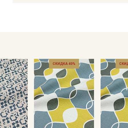
глажения 150С; сушить в подвешенном состоянии.
Цветопередача может отличаться от оригинального цвета т
в зависимости от партии тон ткани может отличаться.
СКИДКА 40%
СКИ
Секретная рассылка от
Купава
Мы публикуем здесь дополнительные
промокоды и скидки до 30% на узкие
категории тканей
Электронная почта