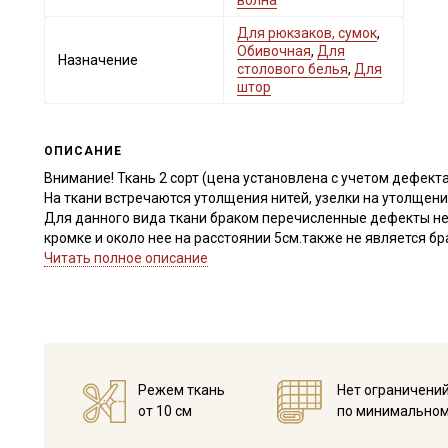
волна
Для рюкзаков, сумок
,
Обивочная
,
Для
Назначение
столового белья
,
Для
штор
ОПИСАНИЕ
Внимание! Ткань 2 сорт (цена установлена с учетом дефекта
На ткани встречаются утолщения нитей, узелки на утолщени
Для данного вида ткани браком перечисленные дефекты не 
кромке и около нее на расстоянии 5см.также не является бр
Ткань режем по рисунку, просим учитывать это при заказе!
Читать полное описание
Ткань обладает высокой прочностью, гигроскопичностью, т
высокой сминаемостью и трудностью с отделкой; переплете
просвечиваемость; усадка до 10%, неаллергенна.
Применение ткани: мужская, женская одежда, комплекты сто
в творчестве.
Перед раскроем ткань следует замочить в воде комнатной т
Режем ткань
Нет ограничени
стекать; влажную прогладить утюгом разогретым до макси
от 10 см
по минимальном
Рекомендации по уходу: максимальная температура стирки 
может потерять свой насыщенный и яркий цвет); химчистка