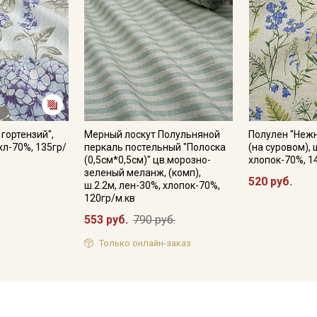
гортензий",
Мерный лоскут Полульняной
Полулен "Неж
 хл-70%, 135гр/
перкаль постельный "Полоска
(на суровом), 
(0,5см*0,5см)" цв.морозно-
хлопок-70%, 1
зеленый меланж, (комп),
520 руб.
ш.2.2м, лен-30%, хлопок-70%,
120гр/м.кв
553 руб.
790 руб.
Только онлайн-заказ