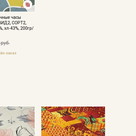
очные часы
 ВИД2, СОРТ2,
%, хл-43%, 200гр/
 руб.
йн-заказ