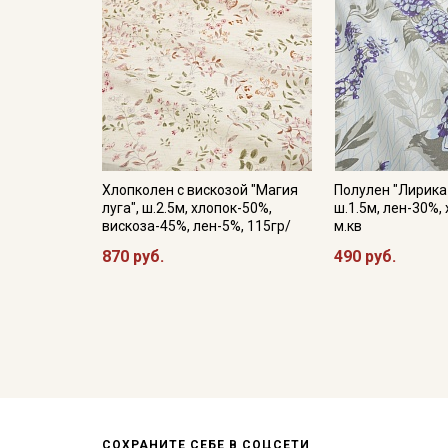
Хлопколен с вискозой "Магия
Полулен "Лирика 
луга", ш.2.5м, хлопок-50%,
ш.1.5м, лен-30%,
вискоза-45%, лен-5%, 115гр/
м.кв
870 руб.
490 руб.
СОХРАНИТЕ СЕБЕ В СОЦСЕТИ