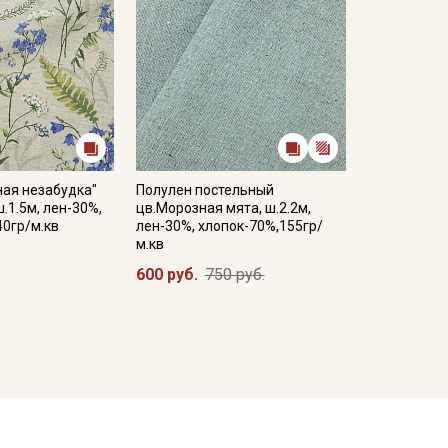
ная незабудка"
Полулен постельный
ш.1.5м, лен-30%,
цв.Морозная мята, ш.2.2м,
40гр/м.кв
лен-30%, хлопок-70%,155гр/
м.кв
600 руб.
750 руб.