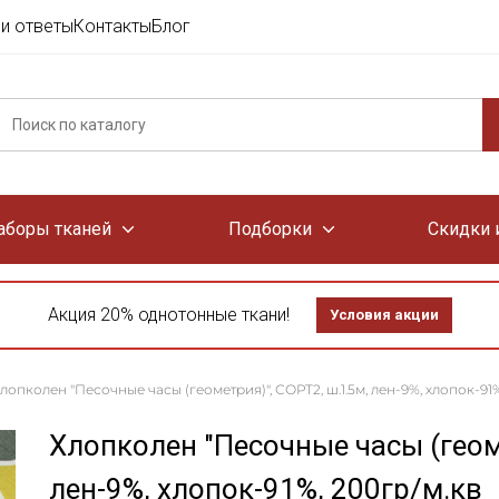
и ответы
Контакты
Блог
аборы тканей
Подборки
Скидки 
Акция 20% однотонные ткани!
Условия акции
лопколен "Песочные часы (геометрия)", СОРТ2, ш.1.5м, лен-9%, хлопок-91%
Хлопколен "Песочные часы (геом
лен-9%, хлопок-91%, 200гр/м.кв