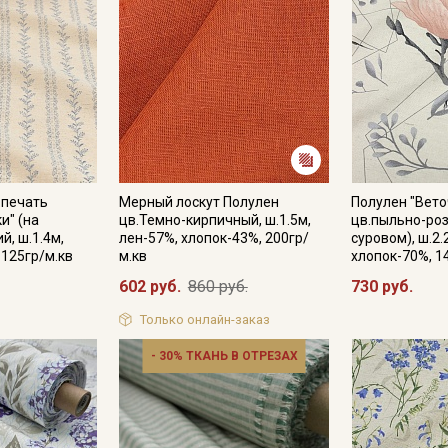
.печать
Мерный лоскут Полулен
Полулен "Вето
и" (на
цв.Темно-кирпичный, ш.1.5м,
цв.пыльно-роз
й, ш.1.4м,
лен-57%, хлопок-43%, 200гр/
суровом), ш.2.
 125гр/м.кв
м.кв
хлопок-70%, 1
602 руб.
860 руб.
730 руб.
Только онлайн-заказ
- 30% ТКАНЬ В ОТРЕЗАХ