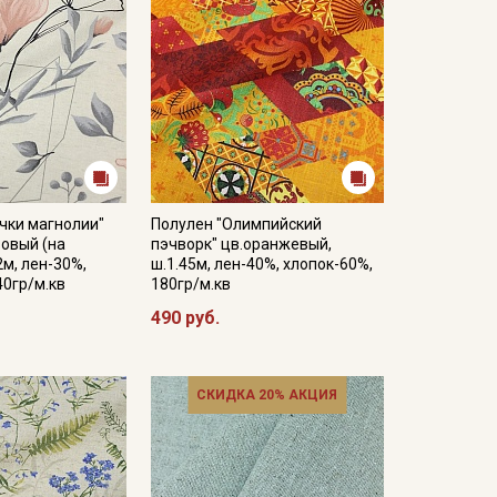
чки магнолии"
Полулен "Олимпийский
овый (на
пэчворк" цв.оранжевый,
2м, лен-30%,
ш.1.45м, лен-40%, хлопок-60%,
40гр/м.кв
180гр/м.кв
490 руб.
СКИДКА 20% АКЦИЯ