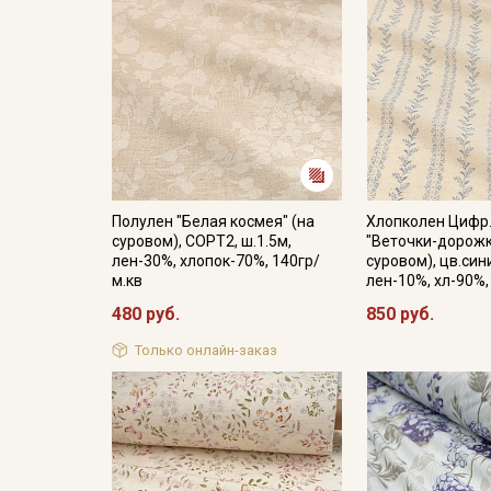
Полулен "Белая космея" (на
Хлопколен Цифр
суровом), СОРТ2, ш.1.5м,
"Веточки-дорожк
лен-30%, хлопок-70%, 140гр/
суровом), цв.сини
м.кв
лен-10%, хл-90%,
480 руб.
850 руб.
Только онлайн-заказ