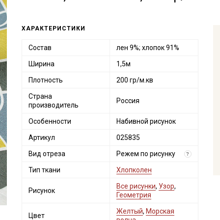
ХАРАКТЕРИСТИКИ
Состав
лен 9%; хлопок 91%
Ширина
1,5м
Плотность
200 гр/м.кв
Страна
Россия
производитель
Особенности
Набивной рисунок
Артикул
025835
Вид отреза
Режем по рисунку
?
Тип ткани
Хлопколен
Все рисунки
,
Узор
,
Рисунок
Геометрия
Желтый
,
Морская
Цвет