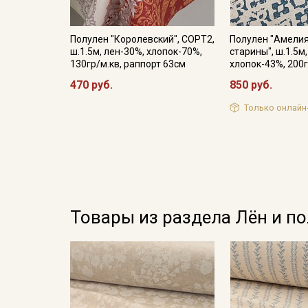
Полулен "Королевский", СОРТ2,
Полулен "Амели
ш.1.5м, лен-30%, хлопок-70%,
старины", ш.1.5м
130гр/м.кв, раппорт 63см
хлопок-43%, 200г
470 руб.
850 руб.
Только онлайн
Товары из раздела Лён и п