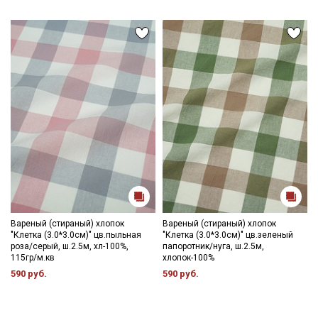
Мы публикуем здесь дополнительные
промокоды и скидки до 30% на узкие
категории тканей
Электронная почта
Подписаться
Ознакомлен(а) с
Политикой обработки персональных
данных
и даю
Согласие на обработку персональных
данных
Вареный (стираный) хлопок
Вареный (стираный) хлопок
"Клетка (3.0*3.0см)" цв.пыльная
"Клетка (3.0*3.0см)" цв.зеленый
Даю
Согласие на получение рекламных и
роза/серый, ш.2.5м, хл-100%,
папоротник/нуга, ш.2.5м,
информационных рассылок
115гр/м.кв
хлопок-100%
590 руб.
590 руб.