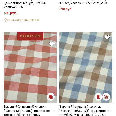
цв.малиновый/нуга, ш.2.5м,
ш.2.5м, хлопок-100%, 125гр/м.кв
усадка до 7%.
хлопок-100%
590 руб.
Вареный хлопок идеально подходит для пошива постельного
590 руб.
белья и одежды для взрослых и детей. Изделия с каждой
стиркой становятся более мягкими и бархатистыми.
Только онлайн-заказ
Ткань натуральная дает усадку до 7%, перед пошивом
постирайте отрез при температуре дальнейших стирок, не
СКИДКА 30%
выше 40C, для исключения усадки ткани в готовом изделии.
Уход:
- стирка до 30-40C;
- противопоказано употребление отбеливателей;
- сушить в расправленном, подвешенном состоянии (не
пересушивать).
Цветопередача может отличаться от оригинального цвета
ткани в зависимости от настроек вашего монитора и в
зависимости от партии тон ткани может отличаться.
Вареный (стираный) хлопок
Вареный (стираный) хлопок
"Клетка (3.0*3.0см)" цв.св.розово-
"Клетка (3.0*3.0см)" цв.джинсово-
терракот/беж.с зеленым
голубой/нуга, ш.2.5м, хл-100%,