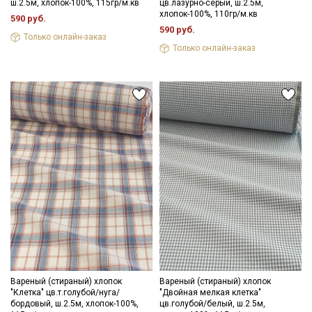
ш.2.5м, хлопок-100%, 115гр/м.кв
цв.лазурно-серый, ш.2.5м,
хлопок-100%, 110гр/м.кв
590 руб.
590 руб.
Только онлайн-заказ
Только онлайн-заказ
Вареный (стираный) хлопок
Вареный (стираный) хлопок
"Клетка" цв.т.голубой/нуга/
"Двойная мелкая клетка"
бордовый, ш.2.5м, хлопок-100%,
цв.голубой/белый, ш.2.5м,