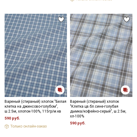
Вареный (стираный) хлопок "Белая
Вареный (стираный) хлопок
клетка на джинсово-голубом",
"Клетка цв.бл.сине-голубая
ш.2.5м, хлопок-100%, 115гр/м.кв
дымка/кофейно-серый", ш.2.5м,
хл-100%
590 руб.
590 руб.
Только онлайн-заказ