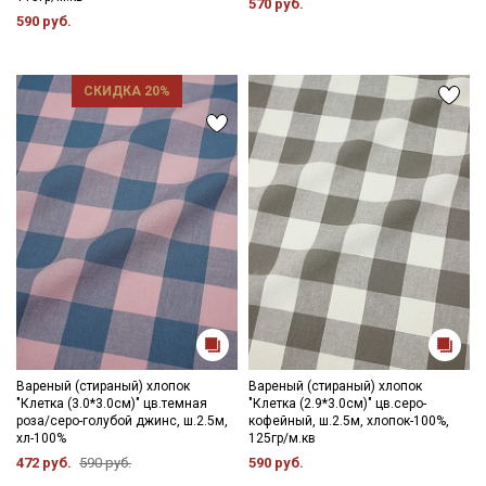
570 руб.
590 руб.
СКИДКА 20%
Вареный (стираный) хлопок
Вареный (стираный) хлопок
"Клетка (3.0*3.0см)" цв.темная
"Клетка (2.9*3.0см)" цв.серо-
роза/серо-голубой джинс, ш.2.5м,
кофейный, ш.2.5м, хлопок-100%,
хл-100%
125гр/м.кв
472 руб.
590 руб.
590 руб.
Секретная рассылка от Купава