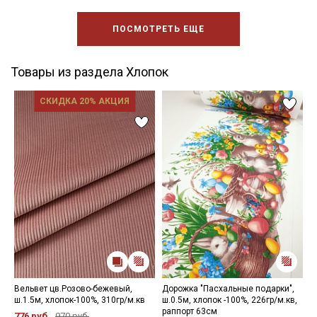
ПОСМОТРЕТЬ ЕЩЕ
Товары из раздела Хлопок
СКИДКА 20% АКЦИЯ
Вельвет цв.Розово-бежевый,
Дорожка "Пасхальные подарки",
П
ш.1.5м, хлопок-100%, 310гр/м.кв
ш.0.5м, хлопок -100%, 226гр/м.кв,
б
раппорт 63см
х
776 руб.
970 руб.