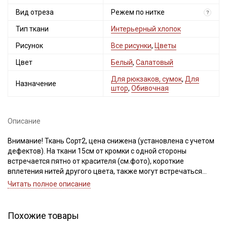
Вид отреза
Режем по нитке
?
Тип ткани
Интерьерный хлопок
Рисунок
Все рисунки
,
Цветы
Цвет
Белый
,
Салатовый
Для рюкзаков, сумок
,
Для
Назначение
штор
,
Обивочная
Описание
Внимание! Ткань Сорт2, цена снижена (установлена с учетом
дефектов). На ткани 15см от кромки с одной стороны
встречается пятно от красителя (см.фото), короткие
вплетения нитей другого цвета, также могут встречаться
непрокрасы в виде маленьких пятнышек-точек,
Читать полное описание
расположенных хаотично, вплетения утолщенной нити.
При продаже, ткань режем строго по нитке (рисунок нанесен
не по плетению). Важно, при выравнивании отреза, не срезать
Похожие товары
неровность, а пропарить и подтянуть ткань по диагонали,