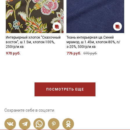
Интерьерный хлопок "Сказочный
Ткань интерьерная цв.Синий
И
восток", ш.1.5м, хлопок-100%,
мрамор, ш.1.45м, хлопок-80%, п/
С
250гр/м.кв
э-20%, 500гр/м.кв
2
970 руб.
776 руб.
970 руб.
9
ПОСМОТРЕТЬ ЕЩЕ
Сохраните себе в соцсети