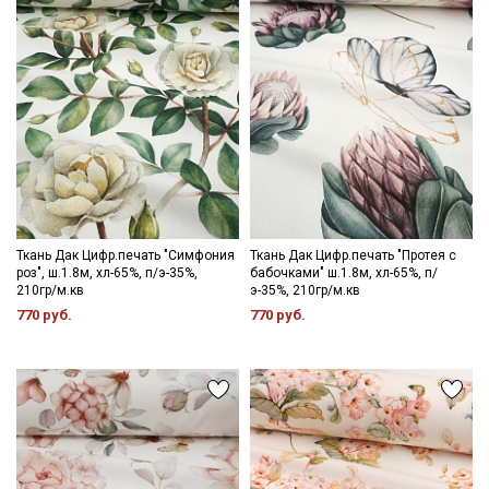
Секретная рассылка от Купава
Мы публикуем здесь дополнительные
промокоды и скидки до 30% на узкие
категории тканей
Ткань Дак Цифр.печать "Симфония
Ткань Дак Цифр.печать "Протея с
Электронная почта
роз", ш.1.8м, хл-65%, п/э-35%,
бабочками" ш.1.8м, хл-65%, п/
210гр/м.кв
э-35%, 210гр/м.кв
770 руб.
770 руб.
Подписаться
Ознакомлен(а) с
Политикой обработки персональных
данных
и даю
Согласие на обработку персональных
данных