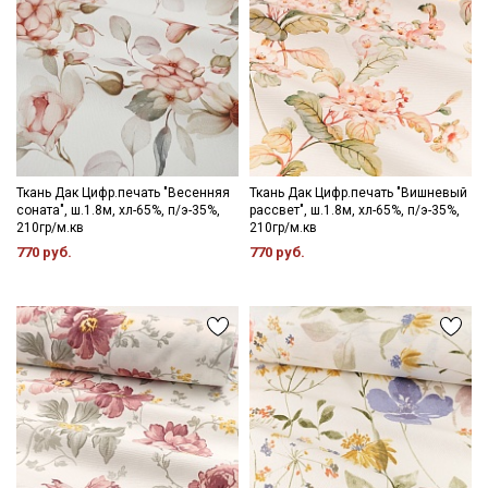
Даю
Согласие на получение рекламных и
информационных рассылок
Ткань Дак Цифр.печать "Весенняя
Ткань Дак Цифр.печать "Вишневый
соната", ш.1.8м, хл-65%, п/э-35%,
рассвет", ш.1.8м, хл-65%, п/э-35%,
210гр/м.кв
210гр/м.кв
770 руб.
770 руб.