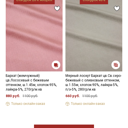
СКИДКА 20% АКЦИЯ
СКИДКА 40%
Бархат (жемчужный)
Мерный лоскут Бархат цв.Св.серо-
Б
цв.Лососевый с бежевым
бежевый с оливковым оттенком,
ш
оттенком, ш.1.45м, хлопок-95%,
ш.1.55м, хлопок-90%, лайкра-5%,
п
лайкра-5%, 270гр/м.кв
п/э-5%, 280гр/м.кв
7
880 руб.
1100 руб.
660 руб.
1100 руб.
Только онлайн-заказ
Только онлайн-заказ