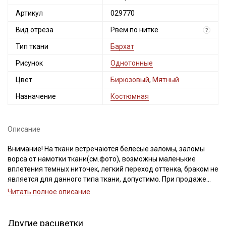
Артикул
029770
Вид отреза
Рвем по нитке
?
Тип ткани
Бархат
Рисунок
Однотонные
Цвет
Бирюзовый
,
Мятный
Назначение
Костюмная
Описание
Внимание! На ткани встречаются белесые заломы, заломы
ворса от намотки ткани(см.фото), возможны маленькие
вплетения темных ниточек, легкий переход оттенка, браком не
является для данного типа ткани, допустимо. При продаже
ткань рвем по нитке, в целях избежания перекоса ткани при
Читать полное описание
дальнейшей обработке (для выравнивания отреза, нужно
натянуть нити по диагонали). Ширина ткани ±2см.
Просим учитывать это при вашем заказе!
Другие расцветки