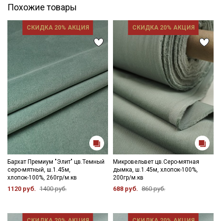
Похожие товары
СКИДКА 20% АКЦИЯ
СКИДКА 20% АКЦИЯ
Бархат Премиум "Элит" цв.Темный
Микровельвет цв.Серо-мятная
серо-мятный, ш.1.45м,
дымка, ш.1.45м, хлопок-100%,
хлопок-100%, 260гр/м.кв
200гр/м.кв
1120 руб.
1400 руб.
688 руб.
860 руб.
СКИДКА 20% АКЦИЯ
СКИДКА 20% АКЦИЯ