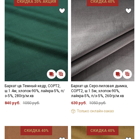
СКИДКА 20% АКЦИЯ
СКИДКА 40%
Бархат цв.Темный кедр, СОРТ2,
Бархат цв.Серо-лиловая дымка,
ш.1.4м, хлопок-90%, лайкра-5%, п/
СОРТ2, ш.1.5м, хлопок-90%,
э-5%, 280гр/м.кв
лайкра-5%, п/э-5%, 260гр/м.кв
840 руб.
1050 руб.
630 руб.
1050 руб.
Только онлайн-заказ
Секретная рассылка от Купава
СКИДКА 40%
СКИДКА 40%