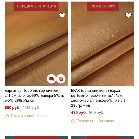
СКИДКА 20% АКЦИЯ
СКИДКА 40%
Бархат цв.Песочно-горчичный,
БРАК (цена снижена) Бархат
ш.1.6м, хлопок-90%, лайкра-5%, п/
цв.Темно-песочный, ш.1.45м,
э-5%, 280гр/м.кв
хлопок-90%, лайкра-5%, п/э-5%,
280гр/м.кв
880 руб.
1100 руб.
480 руб.
800 руб.
Только онлайн-заказ
Только онлайн-заказ