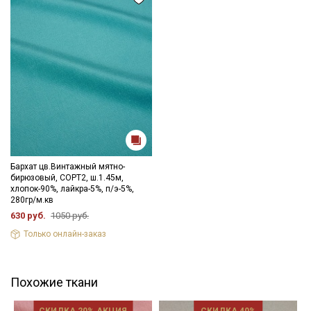
Бархат цв.Винтажный мятно-
бирюзовый, СОРТ2, ш.1.45м,
хлопок-90%, лайкра-5%, п/э-5%,
280гр/м.кв
630 руб.
1050 руб.
Только онлайн-заказ
Похожие ткани