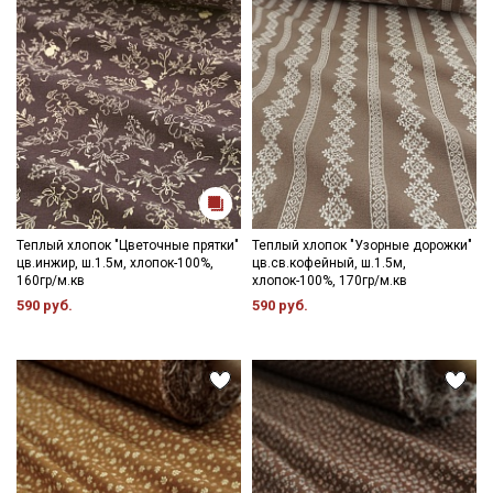
Теплый хлопок "Цветочные прятки"
Теплый хлопок "Узорные дорожки"
цв.инжир, ш.1.5м, хлопок-100%,
цв.св.кофейный, ш.1.5м,
160гр/м.кв
хлопок-100%, 170гр/м.кв
590 руб.
590 руб.