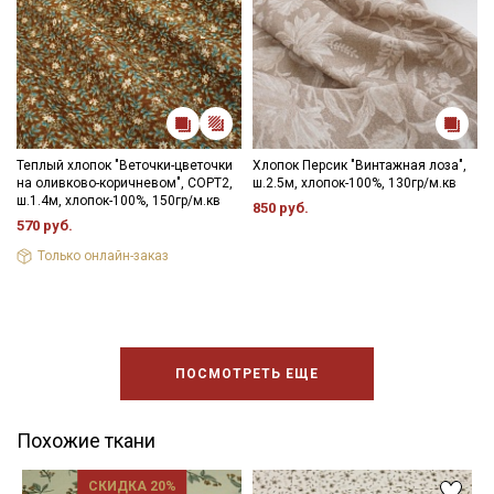
Теплый хлопок "Веточки-цветочки
Хлопок Персик "Винтажная лоза",
на оливково-коричневом", СОРТ2,
ш.2.5м, хлопок-100%, 130гр/м.кв
ш.1.4м, хлопок-100%, 150гр/м.кв
850 руб.
570 руб.
Только онлайн-заказ
ПОСМОТРЕТЬ ЕЩЕ
Похожие ткани
СКИДКА 20%