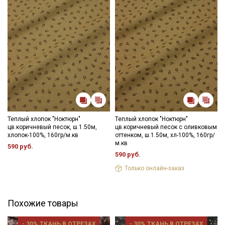
Теплый хлопок "Ноктюрн"
Теплый хлопок "Ноктюрн"
цв.коричневый песок, ш.1.50м,
цв.коричневый песок с оливковым
хлопок-100%, 160гр/м.кв
оттенком, ш.1.50м, хл-100%, 160гр/
м.кв
590 руб.
590 руб.
Только онлайн-заказ
Похожие товары
Секретная рассылка от Купава
- 30% ТКАНЬ В ОТРЕЗАХ
- 30% ТКАНЬ В ОТРЕЗАХ