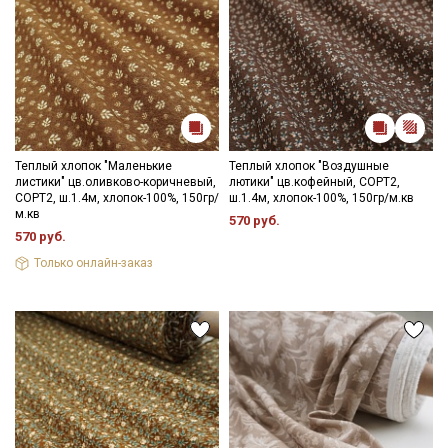
Теплый хлопок "Маленькие
Теплый хлопок "Воздушные
листики" цв.оливково-коричневый,
лютики" цв.кофейный, СОРТ2,
СОРТ2, ш.1.4м, хлопок-100%, 150гр/
ш.1.4м, хлопок-100%, 150гр/м.кв
м.кв
570 руб.
570 руб.
Только онлайн-заказ