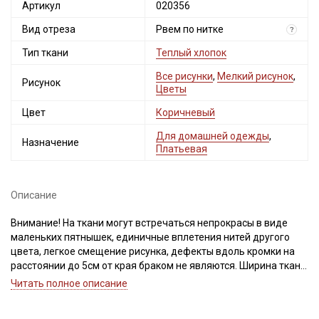
Артикул
020356
Вид отреза
Рвем по нитке
?
Тип ткани
Теплый хлопок
Все рисунки
,
Мелкий рисунок
,
Рисунок
Цветы
Цвет
Коричневый
Для домашней одежды
,
Назначение
Платьевая
Описание
Внимание! На ткани могут встречаться непрокрасы в виде
маленьких пятнышек, единичные вплетения нитей другого
цвета, легкое смещение рисунка, дефекты вдоль кромки на
расстоянии до 5см от края браком не являются. Ширина ткани
±2см. При продаже ткань рвем, чтобы избежать перекосов
Читать полное описание
при дальнейшей обработке. Просим учитывать это при заказе!