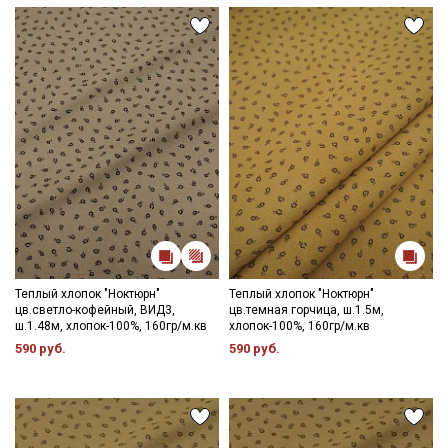
зависимости от партии.
Теплый хлопок "Ноктюрн"
Теплый хлопок "Ноктюрн"
цв.светло-кофейный, ВИД3,
цв.темная горчица, ш.1.5м,
ш.1.48м, хлопок-100%, 160гр/м.кв
хлопок-100%, 160гр/м.кв
590 руб.
590 руб.