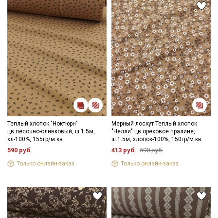
Теплый хлопок "Ноктюрн"
Мерный лоскут Теплый хлопок
цв.песочно-оливковый, ш.1.5м,
"Нелли" цв.ореховое пралине,
хл-100%, 155гр/м.кв
ш.1.5м, хлопок-100%, 150гр/м.кв
590 руб.
413 руб.
590 руб.
Только онлайн-заказ
Только онлайн-заказ