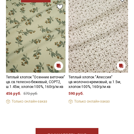
Теплый хлопок "Осенние веточки"
Теплый хлопок "Алессия"
Б
цв.св.телесно-бежевый, СОРТ2,
цв.молочно-кремовый, ш.1.5м,
"
ш.1.45м, хлопок-100%, 160гр/м.кв
хлопок-100%, 160гр/м.кв
к
х
456 руб.
570 руб.
590 руб.
5
Только онлайн-заказ
Только онлайн-заказ