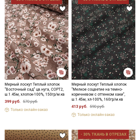
Мы публикуем здесь дополнительные
промокоды и скидки до 30% на узкие
категории тканей
Электронная почта
Подписаться
Ознакомлен(а) с
Политикой обработки персональных
Мерный лоскут Теплый хлопок
Мерный лоскут Теплый хлопок
данных
и даю
Согласие на обработку персональных
"Восточный сад" цв.нуга, СОРТ2,
"Мелкое соцветие на темно-
данных
ш.1.45м, хлопок-100%, 150гр/м.кв
коричневом с оттенком хаки",
ш.1.45м, хл-100%, 160гр/м.кв
Даю
Согласие на получение рекламных и
399 руб.
570 руб.
информационных рассылок
413 руб.
590 руб.
Только онлайн-заказ
Только онлайн-заказ
- 30% ТКАНЬ В ОТРЕЗАХ