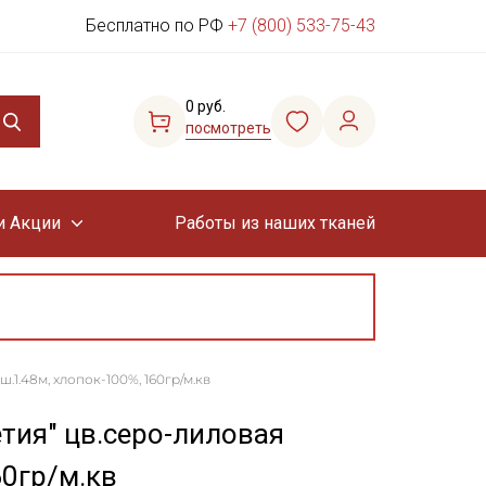
Бесплатно по РФ
+7 (800) 533-75-43
0 руб.
посмотреть
и Акции
Работы из наших тканей
.1.48м, хлопок-100%, 160гр/м.кв
тия" цв.серо-лиловая
60гр/м.кв