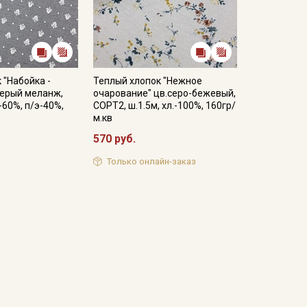
 "Набойка -
Теплый хлопок "Нежное
серый меланж,
очарование" цв.серо-бежевый,
-60%, п/э-40%,
СОРТ2, ш.1.5м, хл.-100%, 160гр/
м.кв
570 руб.
Только онлайн-заказ