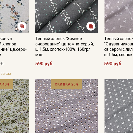
Подписаться
Ознакомлен(а) с
Политикой обработки персональных
кань в
Теплый хлопок "Зимнее
Теплый хлопо
данных
и даю
Согласие на обработку персональных
й хлопок
очарование" цв.темно-серый,
"Одуванчиков
данных
ние" цв.серо-
ш.1.5м, хлопок-100%, 160гр/
св.сером с ли
м
м.кв
ш.1.5м, хлопо
Даю
Согласие на получение рекламных и
информационных рассылок
уб.
590 руб.
590 руб.
-заказ
 40%
СКИДКА 20%