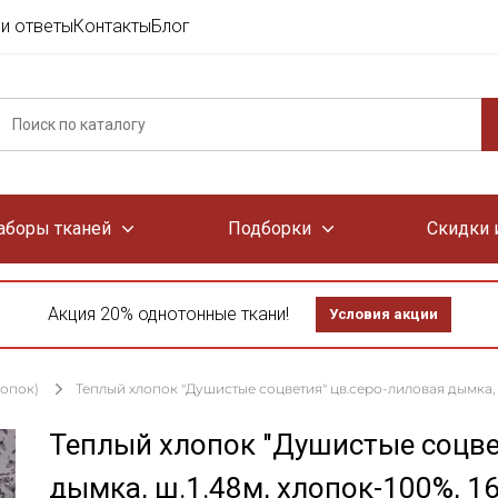
и ответы
Контакты
Блог
аборы тканей
Подборки
Скидки 
Акция 20% однотонные ткани!
Условия акции
лопок)
Теплый хлопок "Душистые соцветия" цв.серо-лиловая дымка, ш
Теплый хлопок "Душистые соцве
дымка, ш.1.48м, хлопок-100%, 1