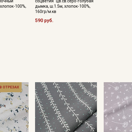
лочный
соцветия" цв.св.серо-голубая
 хлопок-100%,
дымка, ш.1.5м, хлопок-100%,
160гр/м.кв
590 руб.
Секретная рассылка от
Купава
 В ОТРЕЗАХ
Мы публикуем здесь дополнительные
промокоды и скидки до 30% на узкие
категории тканей
Электронная почта