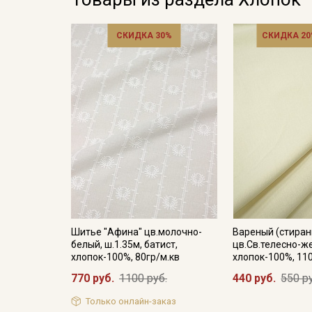
СКИДКА 30%
СКИДКА 20
Шитье "Афина" цв.молочно-
Вареный (стиран
белый, ш.1.35м, батист,
цв.Св.телесно-же
хлопок-100%, 80гр/м.кв
хлопок-100%, 11
770 руб.
1100 руб.
440 руб.
550 р
Только онлайн-заказ