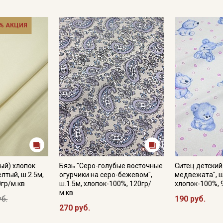
% АКЦИЯ
ый) хлопок
Бязь "Серо-голубые восточные
Ситец детски
лтый, ш.2.5м,
огурчики на серо-бежевом",
медвежата", ш
0гр/м.кв
ш.1.5м, хлопок-100%, 120гр/
хлопок-100%, 
м.кв
уб.
190 руб.
270 руб.