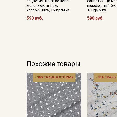
соцветия" цв.св.бежево-
соцветия" цв.мо
молочный, ш.1.5м,
шоколад, ш.1.5м,
хлопок-100%, 160гр/м.кв
160гр/м.кв
590 руб.
590 руб.
Похожие товары
- 30% ТКАНЬ В ОТРЕЗАХ
- 30% ТКАНЬ