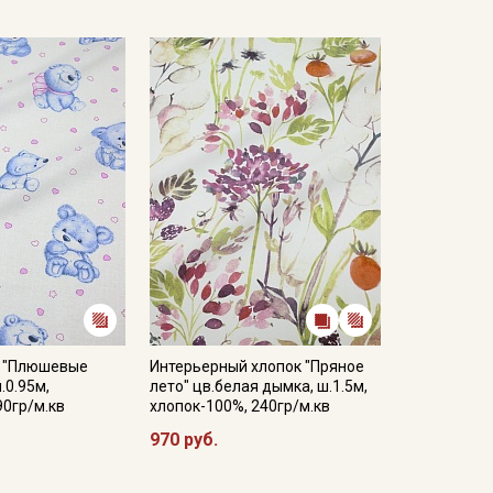
й "Плюшевые
Интерьерный хлопок "Пряное
.0.95м,
лето" цв.белая дымка, ш.1.5м,
90гр/м.кв
хлопок-100%, 240гр/м.кв
970 руб.