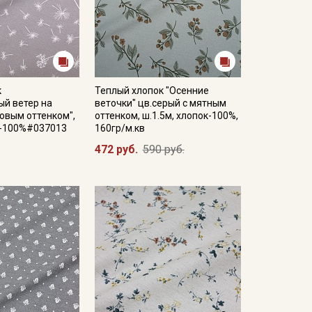
к
Теплый хлопок "Осенние
ый ветер на
веточки" цв.серый с мятным
ловым оттенком",
оттенком, ш.1.5м, хлопок-100%,
к-100%#037013
160гр/м.кв
472 руб.
590 руб.