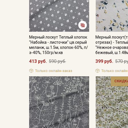
Мерный лоскут Теплый хлопок
Мерный лоскут(т
"Набойка - листочки" цв.серый
отрезах) - Теплы
меланж, ш.1.5м, хлопок-60%, п/
"Нежное очарова
э-40%, 150гр/м.кв
бежевый, ш.1.48
413 руб.
590 руб.
399 руб.
570 р
Только онлайн-заказ
Только онлайн
СКИДКА