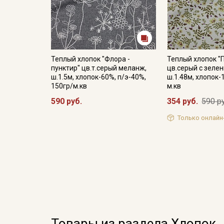
Теплый хлопок "Флора -
Теплый хлопок "
пунктир" цв.т.серый меланж,
цв.серый с зеле
ш.1.5м, хлопок-60%, п/э-40%,
ш.1.48м, хлопок-
150гр/м.кв
м.кв
590 руб.
354 руб.
590 р
Только онлайн
Товары из раздела Хлопок