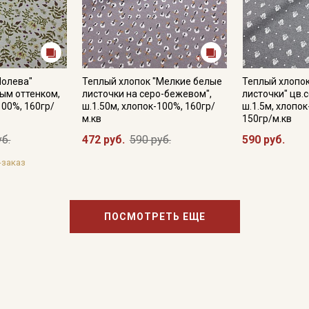
Полева"
Теплый хлопок "Мелкие белые
Теплый хлопок
ным оттенком,
листочки на серо-бежевом",
листочки" цв.
100%, 160гр/
ш.1.50м, хлопок-100%, 160гр/
ш.1.5м, хлопок
м.кв
150гр/м.кв
уб.
472 руб.
590 руб.
590 руб.
-заказ
ПОСМОТРЕТЬ ЕЩЕ