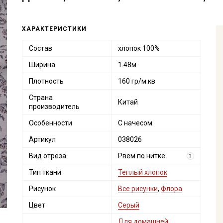
ХАРАКТЕРИСТИКИ
Состав
хлопок 100%
Ширина
1.48м
Плотность
160 гр/м.кв
Страна
Китай
производитель
Особенности
С начесом
Артикул
038026
Вид отреза
Рвем по нитке
?
Тип ткани
Теплый хлопок
Рисунок
Все рисунки
,
Флора
Цвет
Серый
Для домашней