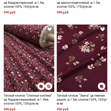
категории тканей
цв.бордово-красный, ш.1.5м,
цв.красно-коричневый, ш.1.5м,
хлопок-100%, 160гр/м.кв
хлопок-100%, 170гр/м.кв
Электронная почта
590 руб.
590 руб.
Подписаться
Ознакомлен(а) с
Политикой обработки персональных
данных
и даю
Согласие на обработку персональных
данных
Даю
Согласие на получение рекламных и
информационных рассылок
Теплый хлопок "Степные зонтики"
Теплый хлопок "Эвита" цв.темная
цв.бордово-вишневый, ш.1.45м,
вишня, ш.1.5м, хлопок-100%, 160гр/
хлопок-100%, 150гр/м.кв
м.кв
590 руб.
590 руб.