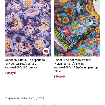
Фланель "Пионы на сиренево-
Вафельное полотно (холст)
Н
голубой дымке", ш.1.5м,
"Кошачье трио", ш.0.5м,
1
хлопок-100%,180гр/м.кв
хлопок-100%, 175гр/м.кв, раппорт
63см
490 руб.
170 руб.
Сохраните себе в соцсети