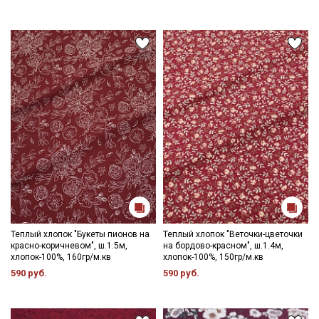
Теплый хлопок "Букеты пионов на
Теплый хлопок "Веточки-цветочки
красно-коричневом", ш.1.5м,
на бордово-красном", ш.1.4м,
хлопок-100%, 160гр/м.кв
хлопок-100%, 150гр/м.кв
590 руб.
590 руб.