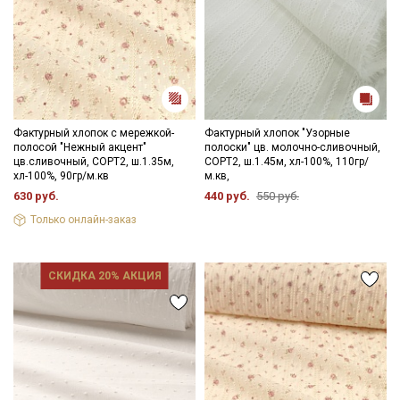
Фактурный хлопок с мережкой-
Фактурный хлопок "Узорные
полосой "Нежный акцент"
полоски" цв. молочно-сливочный,
цв.сливочный, СОРТ2, ш.1.35м,
СОРТ2, ш.1.45м, хл-100%, 110гр/
хл-100%, 90гр/м.кв
м.кв,
630 руб.
440 руб.
550 руб.
Только онлайн-заказ
СКИДКА 20% АКЦИЯ