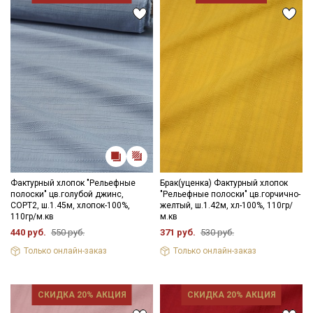
Фактурный хлопок "Рельефные
Брак(уценка) Фактурный хлопок
полоски" цв.голубой джинс,
"Рельефные полоски" цв.горчично-
СОРТ2, ш.1.45м, хлопок-100%,
желтый, ш.1.42м, хл-100%, 110гр/
110гр/м.кв
м.кв
440 руб.
550 руб.
371 руб.
530 руб.
Только онлайн-заказ
Только онлайн-заказ
СКИДКА 20% АКЦИЯ
СКИДКА 20% АКЦИЯ