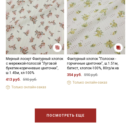
Мерный лоскут Фактурный хлопок
Фактурный хлопок "Полоски -
Ф
с мережкой-полосой "Луговой
горчичные цветочки", ш.1.51м,
ц
букетик-коричневые цветочки",
батист, хлопок-100%, 80гр/м.кв
х
ш.1.45м, хл-100%
354 руб.
590 руб.
4
413 руб.
590 руб.
Только онлайн-заказ
Только онлайн-заказ
ПОСМОТРЕТЬ ЕЩЕ