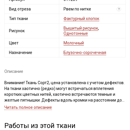
Вид отреза
Рвем по нитке
?
Тип ткани
Фактурный хлопок
Вышитый рисунок
,
Рисунок
Однотонные
Цвет
Молочный
Назначение
Блузочно-сорочечная
Описание
Внимание! Ткань Сорт2, цена установлена с учетом дефектов.
На ткани хаотично (редко) могут встречаться вплетения
коротких цветных нитей, хаотично встречаются темные и
желтые пятнышки. Дефекты вдоль кромки на расстоянии до
5см от края браком не являются. Ширина ткани ±2см. Просим
Читать полное описание
учитывать это при заказе!
Рельефные полоски расположены поперек кромки.
Работы из этой ткани
Натуральная, нежная ткань с вышитыми хлопковыми нитями