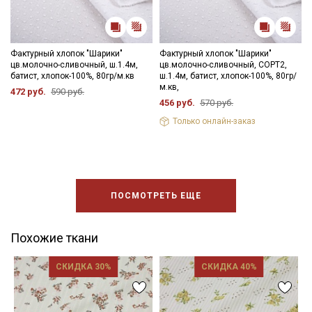
Фактурный хлопок "Шарики"
Фактурный хлопок "Шарики"
цв.молочно-сливочный, ш.1.4м,
цв.молочно-сливочный, СОРТ2,
батист, хлопок-100%, 80гр/м.кв
ш.1.4м, батист, хлопок-100%, 80гр/
м.кв,
472 руб.
590 руб.
456 руб.
570 руб.
Только онлайн-заказ
ПОСМОТРЕТЬ ЕЩЕ
Похожие ткани
СКИДКА 30%
СКИДКА 40%