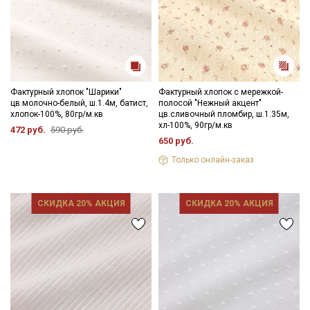
Фактурный хлопок "Шарики"
Фактурный хлопок с мережкой-
цв.молочно-белый, ш.1.4м, батист,
полосой "Нежный акцент"
хлопок-100%, 80гр/м.кв
цв.сливочный пломбир, ш.1.35м,
хл-100%, 90гр/м.кв
472 руб.
590 руб.
650 руб.
Только онлайн-заказ
СКИДКА 20% АКЦИЯ
СКИДКА 20% АКЦИЯ