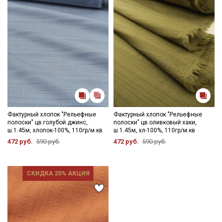
Фактурный хлопок "Рельефные
Фактурный хлопок "Рельефные
полоски" цв.голубой джинс,
полоски" цв.оливковый хаки,
ш.1.45м, хлопок-100%, 110гр/м.кв
ш.1.45м, хл-100%, 110гр/м.кв
472 руб.
590 руб.
472 руб.
590 руб.
СКИДКА 20% АКЦИЯ
Секретная рассылка от Купава
Мы публикуем здесь дополнительные