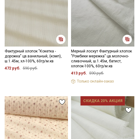
Фактурный хлопок "Кокетка -
Мерный лоскут Фактурный хлопок
дорожка" цв.ванильный, (комп),
"Ромбики мережка" цв.молочно-
ш.1.45м, хл-100%, 60гр/м.кв
сливочный, ш.1.45м, батист,
хлопок-100%, 60гр/м.кв
472 руб.
590 руб.
413 руб.
590 руб.
Только онлайн-заказ
СКИДКА 20% АКЦИЯ