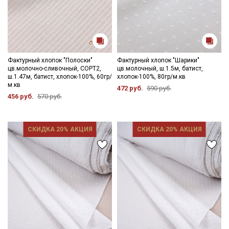
Фактурный хлопок "Полоски"
Фактурный хлопок "Шарики"
цв.молочно-сливочный, СОРТ2,
цв.молочный, ш.1.5м, батист,
ш.1.47м, батист, хлопок-100%, 60гр/
хлопок-100%, 80гр/м.кв
м.кв
472 руб.
590 руб.
456 руб.
570 руб.
СКИДКА 20% АКЦИЯ
СКИДКА 20% АКЦИЯ