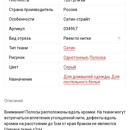
Плотность
120 гр/м.кв
Страна производитель
Россия
Особенности
Сатин-страйп
Артикул
034957
Вид отреза
Рвем по нитке
?
Тип ткани
Сатин
Рисунок
Однотонные
,
Полоска
Цвет
Серый
Для домашней одежды
,
Для
Назначение
постельного белья
Описание
Внимание! Полосы расположены вдоль кромки. На ткани могут
встречаться вплетения утолщенной нити, дефекты вдоль
кромки на расстоянии до 5см от края браком не являются.
Ширина ткани ±2см.