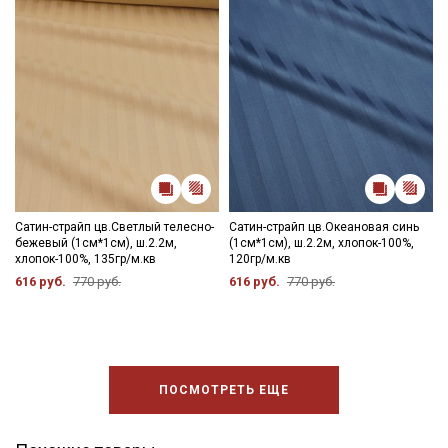
Подписаться
Ознакомлен(а) с
Политикой обработки персональных
данных
и даю
Согласие на обработку персональных
данных
Даю
Согласие на получение рекламных и
информационных рассылок
Сатин-страйп цв.Светлый телесно-
Сатин-страйп цв.Океановая синь
бежевый (1см*1см), ш.2.2м,
(1см*1см), ш.2.2м, хлопок-100%,
хлопок-100%, 135гр/м.кв
120гр/м.кв
616 руб.
770 руб.
616 руб.
770 руб.
ПОСМОТРЕТЬ ЕЩЕ