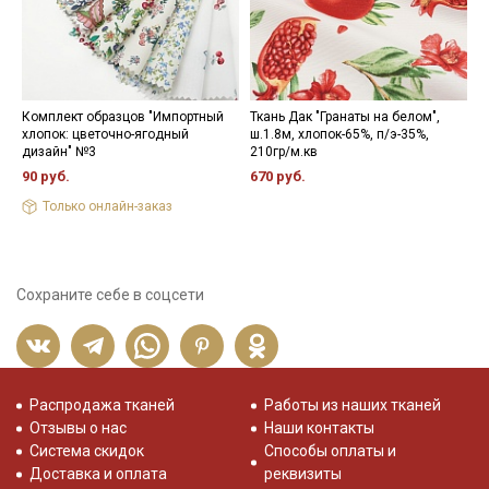
Комплект образцов "Импортный
Ткань Дак "Гранаты на белом",
М
хлопок: цветочно-ягодный
ш.1.8м, хлопок-65%, п/э-35%,
ц
дизайн" №3
210гр/м.кв
ш
90 руб.
670 руб.
5
Только онлайн-заказ
Сохраните себе в соцсети
Распродажа тканей
Работы из наших тканей
Отзывы о нас
Наши контакты
Система скидок
Способы оплаты и
Доставка и оплата
реквизиты