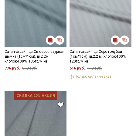
Сатин-страйп цв.Св.серо-лазурная
Сатин-страйп цв.Серо-голубой
дымка (1см*1см), ш.2.2м,
(1см*1см), ш.2.2 м, хлопок-100%,
хлопок-100%, 135гр/м.кв
120гр/м.кв
776 руб.
970 руб.
616 руб.
770 руб.
Только онлайн-заказ
СКИДКА 20% АКЦИЯ