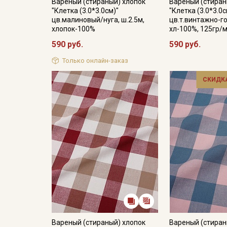
Вареный (стираный) хлопок
Вареный (стиран
"Клетка (3.0*3.0см)"
"Клетка (3.0*3.0с
цв.малиновый/нуга, ш.2.5м,
цв.т.винтажно-го
хлопок-100%
хл-100%, 125гр/м
590 руб.
590 руб.
Только онлайн-заказ
СКИДКА
Вареный (стираный) хлопок
Вареный (стиран