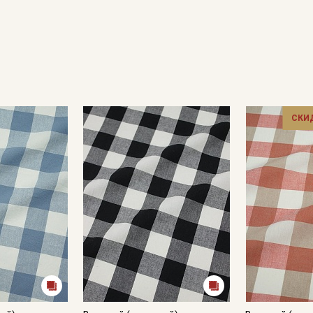
СКИ
Секретная рассылка от
Купава
Мы публикуем здесь дополнительные
промокоды и скидки до 30% на узкие
категории тканей
Электронная почта