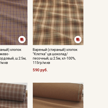
аный) хлопок
Вареный (стираный) хлопок
ежево-
"Клетка" цв.шоколад/
рдовый, ш.2.5м,
песочный, ш.2.5м, хл-100%,
/м.кв
115гр/м.кв
590 руб.