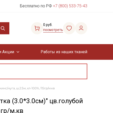
Бесплатно по РФ
+7 (800) 533-75-43
0 руб.
посмотреть
и Акции
Работы из наших тканей
нс/нуга, ш.2.5м, хл-100%, 115гр/м.кв
ка (3.0*3.0см)" цв.голубой
5гр/м.кв