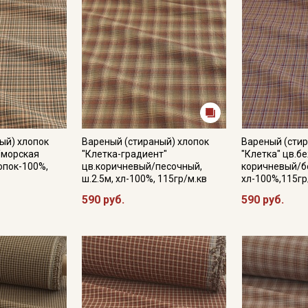
ый) хлопок
Вареный (стираный) хлопок
Вареный (стир
а/морская
"Клетка-градиент"
"Клетка" цв.б
лопок-100%,
цв.коричневый/песочный,
коричневый/бо
ш.2.5м, хл-100%, 115гр/м.кв
хл-100%,115гр
590 руб.
590 руб.