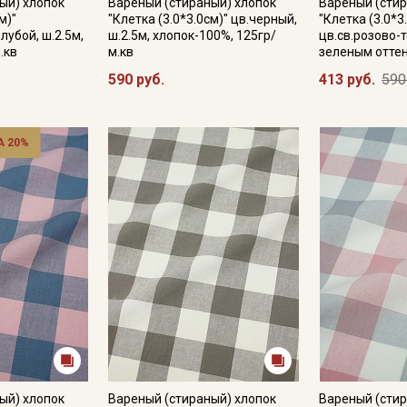
ый) хлопок
Вареный (стираный) хлопок
Вареный (стир
м)"
"Клетка (3.0*3.0см)" цв.черный,
"Клетка (3.0*3
лубой, ш.2.5м,
ш.2.5м, хлопок-100%, 125гр/
цв.св.розово-
.кв
м.кв
зеленым оттен
Подписаться
590 руб.
413 руб.
590
Ознакомлен(а) с
Политикой обработки персональных
данных
и даю
Согласие на обработку персональных
 20%
данных
Даю
Согласие на получение рекламных и
информационных рассылок
ый) хлопок
Вареный (стираный) хлопок
Вареный (стир