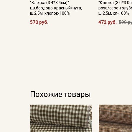
"Клетка (3.4*3.4см)"
"Клетка (3.0*3.0
цв.бордово-красный/нуга,
роза/серо-голуб
ш.2.5м, хлопок-100%
ш.2.5м, хл-100%
570 руб.
472 руб.
590 р
Похожие товары