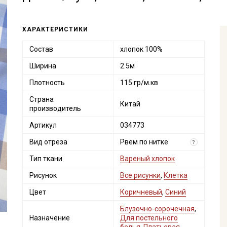
ХАРАКТЕРИСТИКИ
Состав
хлопок 100%
Ширина
2.5м
Плотность
115 гр/м.кв
Страна
Китай
производитель
Артикул
034773
Вид отреза
Рвем по нитке
?
Тип ткани
Вареный хлопок
Рисунок
Все рисунки
,
Клетка
Цвет
Коричневый
,
Синий
Блузочно-сорочечная
,
Назначение
Для постельного