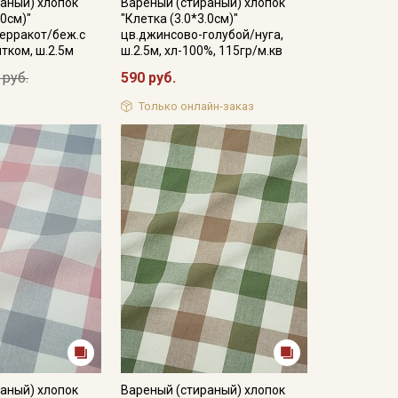
аный) хлопок
Вареный (стираный) хлопок
.0см)"
"Клетка (3.0*3.0см)"
терракот/беж.с
цв.джинсово-голубой/нуга,
тком, ш.2.5м
ш.2.5м, хл-100%, 115гр/м.кв
 руб.
590 руб.
Только онлайн-заказ
аный) хлопок
Вареный (стираный) хлопок