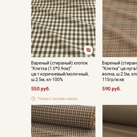
Вареный (стираный) хлопок
Вареный (стиран
"Клетка (1.0*0.9см)"
"Клетка" цв.нуг
цв.т.коричневый/молочный,
волна, ш.2.5м, х
ш.2.5м, хл-100%
115гр/м.кв
550 руб.
590 руб.
Только онлайн-заказ