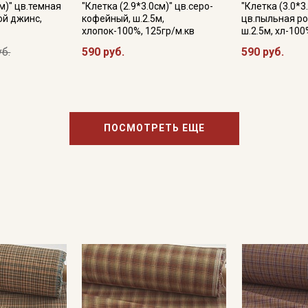
см)" цв.темная
"Клетка (2.9*3.0см)" цв.серо-
"Клетка (3.0*3
ой джинс,
кофейный, ш.2.5м,
цв.пыльная ро
хлопок-100%, 125гр/м.кв
ш.2.5м, хл-100
уб.
590 руб.
590 руб.
ПОСМОТРЕТЬ ЕЩЕ