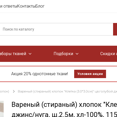
и ответы
Контакты
Блог
аборы тканей
Подборки
Скидки 
Акция 20% однотонные ткани!
Условия акции
лопок)
Вареный (стираный) хлопок "Клетка (3.0*3.0см)" цв.голубой джи
Вареный (стираный) хлопок "Клет
джинс/нуга, ш.2.5м, хл-100%, 11