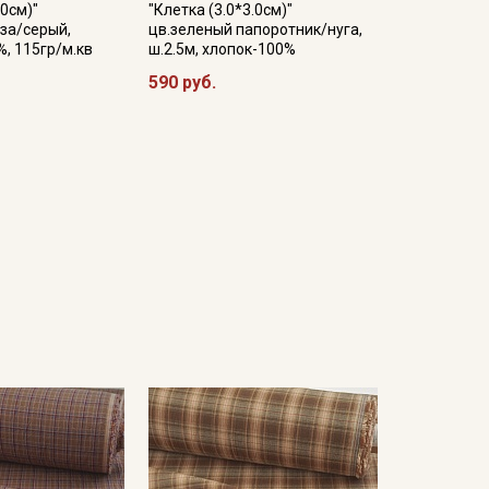
.0см)"
"Клетка (3.0*3.0см)"
за/серый,
цв.зеленый папоротник/нуга,
%, 115гр/м.кв
ш.2.5м, хлопок-100%
590 руб.