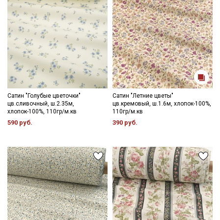
Даю
Согласие на получение рекламных и
информационных рассылок
Сатин "Голубые цветочки"
Сатин "Летние цветы"
цв.сливочный, ш.2.35м,
цв.кремовый, ш.1.6м, хлопок-100%,
хлопок-100%, 110гр/м.кв
110гр/м.кв
590 руб.
390 руб.