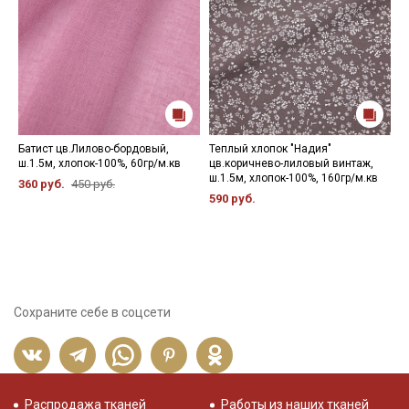
Батист цв.Лилово-бордовый,
Теплый хлопок "Надия"
Б
ш.1.5м, хлопок-100%, 60гр/м.кв
цв.коричнево-лиловый винтаж,
ш
ш.1.5м, хлопок-100%, 160гр/м.кв
360 руб.
450 руб.
3
590 руб.
Сохраните себе в соцсети
Распродажа тканей
Работы из наших тканей