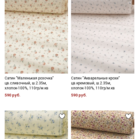
Цветопередача (тон) может отличаться от оригинального
цвета ткани в зависимости от настроек вашего монитора и в
зависимости от партии.
Секретная рассылка от Купава
Мы публикуем здесь дополнительные
промокоды и скидки до 30% на узкие
категории тканей
Электронная почта
Сатин "Маленькая розочка"
Сатин "Акварельные крохи"
цв.сливочный, ш.2.35м,
цв.кремовый, ш.2.35м,
хлопок-100%, 110гр/м.кв
хлопок-100%, 110гр/м.кв
590 руб.
590 руб.
Подписаться
Ознакомлен(а) с
Политикой обработки персональных
данных
и даю
Согласие на обработку персональных
данных