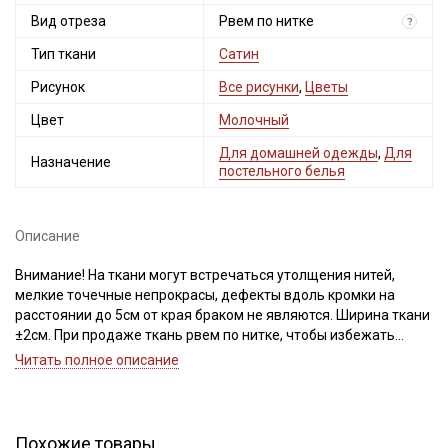
Вид отреза
Рвем по нитке
?
Тип ткани
Сатин
Рисунок
Все рисунки
,
Цветы
Цвет
Молочный
Для домашней одежды
,
Для
Назначение
постельного белья
Описание
Внимание! На ткани могут встречаться утолщения нитей,
мелкие точечные непрокрасы, дефекты вдоль кромки на
расстоянии до 5см от края браком не являются. Ширина ткани
±2см. При продаже ткань рвем по нитке, чтобы избежать
перекоса ткани при дальнейшей обработке. Важно, при
Читать полное описание
выравнивании отреза не срезать неровность, а пропарить и
подтянуть ткань по диагонали, чтобы нити распрямились и
диагональный перекос исправился. Просим учитывать это при
заказе.
Похожие товары