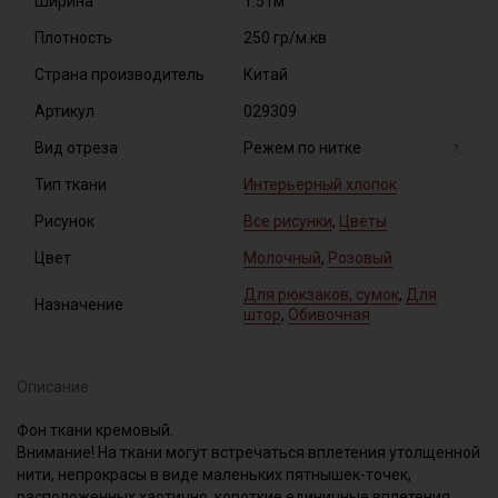
Ширина
1.51м
Плотность
250 гр/м.кв
Страна производитель
Китай
Артикул
029309
Вид отреза
Режем по нитке
?
Тип ткани
Интерьерный хлопок
Рисунок
Все рисунки
,
Цветы
Цвет
Молочный
,
Розовый
Для рюкзаков, сумок
,
Для
Назначение
штор
,
Обивочная
Описание
Фон ткани кремовый.
Внимание! На ткани могут встречаться вплетения утолщенной
нити, непрокрасы в виде маленьких пятнышек-точек,
расположенных хаотично, короткие единичные вплетения