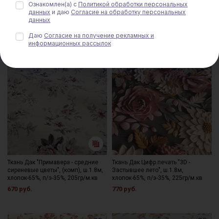
Ознакомлен(а) с
Политикой обработки персональных
данных
и даю
Согласие на обработку персональных
данных
Даю
Согласие на получение рекламных и
информационных рассылок
Ткань Дак "Примавера - средние
Ткань Дак Цифр.печать "3D -
сиреневые цветы", (комп), ш.1.8м,
Застывшее лето", ш.1.8м,
хлопок-65%, п/э-35%, 205гр/м.кв
хлопок-65%, п/э-35%, 225гр/м.кв
670 руб.
770 руб.