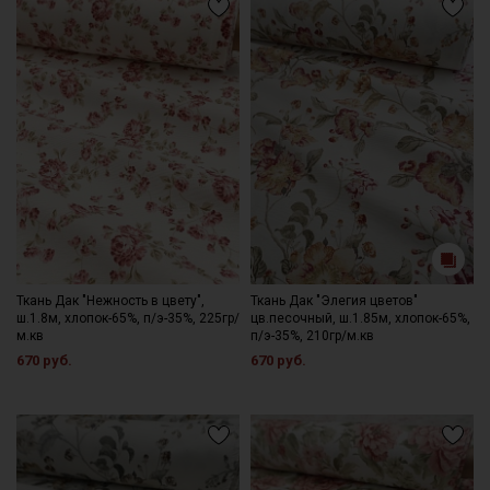
Ткань Дак "Нежность в цвету",
Ткань Дак "Элегия цветов"
ш.1.8м, хлопок-65%, п/э-35%, 225гр/
цв.песочный, ш.1.85м, хлопок-65%,
м.кв
п/э-35%, 210гр/м.кв
670 руб.
670 руб.