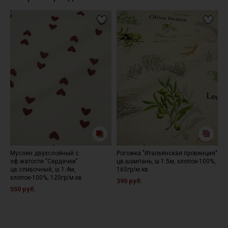
Муслин двухслойный с
Рогожка "Итальянская провинция"
Б
эф.жатости "Сердечки"
цв.шампань, ш.1.5м, хлопок-100%,
Г
цв.сливочный, ш.1.4м,
165гр/м.кв
м
хлопок-100%, 120гр/м.кв
390 руб.
2
550 руб.