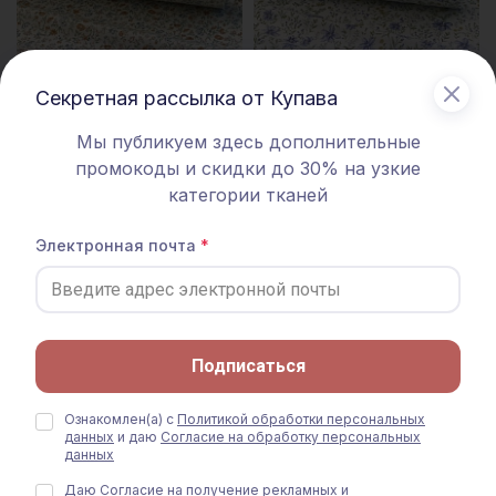
Секретная рассылка от Купава
Мы публикуем здесь дополнительные
промокоды и скидки до 30% на узкие
категории тканей
Сатин "Летние цветы" цв.белый,
Сатин "Луговая легкость"
Электронная почта
ш.1.6м, хлопок-100%, 110гр/м.кв
цв.белый, ш.2.35м, хлопок-100%,
110гр/м.кв
390 руб.
590 руб.
Подписаться
Ознакомлен(а) с
Политикой обработки персональных
данных
и даю
Согласие на обработку персональных
данных
Даю
Согласие на получение рекламных и