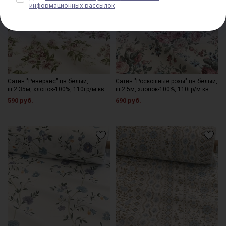
информационных рассылок
Сатин "Реверанс" цв.белый,
Сатин "Роскошные розы" цв.белый,
ш.2.35м, хлопок-100%, 110гр/м.кв
ш.2.5м, хлопок-100%, 110гр/м.кв
590 руб.
690 руб.