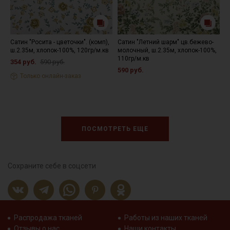
Сатин "Росита - цветочки". (комп),
Сатин "Летний шарм" цв.бежево-
С
ш.2.35м, хлопок-100%, 120гр/м.кв
молочный, ш.2.35м, хлопок-100%,
ш
110гр/м.кв
354 руб.
590 руб.
4
590 руб.
Только онлайн-заказ
ПОСМОТРЕТЬ ЕЩЕ
Сохраните себе в соцсети
Распродажа тканей
Работы из наших тканей
Отзывы о нас
Наши контакты