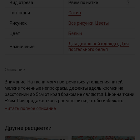
Вид отреза
Рвем по нитке
?
Тип ткани
Сатин
Рисунок
Все рисунки
,
Цветы
Цвет
Белый
Для домашней одежды
,
Для
Назначение
постельного белья
Описание
Внимание! На ткани могут встречаться утолщения нитей,
мелкие точечные непрокрасы, дефекты вдоль кромки на
расстоянии до 5см от края браком не являются. Ширина ткани
±2см. При продаже ткань рвем по нитке, чтобы избежать
перекоса ткани при дальнейшей обработке. Просим
Читать полное описание
учитывать это при заказе.
Сатин – это хлопковый материал из крученой нити двойного
Другие расцветки
плетения, благодаря особому плетению нитей имеет гладкую,
блестящую лицевую поверхность и шероховатую, плотную