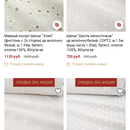
информационных рассылок
Мерный лоскут Шитье "Элен"
Шитье "Шесть лепесточков"
(фестоны с 2х сторон) цв.молочно-
цв.молочно-белый, СОРТ2, ш.1.5м
белый, ш.1.33м, батист,
(выш.часть 1.35м), батист, хлопок
хлопок-100%, 80гр/м.кв
-100%, 80гр/м.кв
1120 руб.
1600 руб.
720 руб.
900 руб.
Только онлайн-заказ
Только онлайн-заказ
СКИДКА 20% АКЦИЯ
СКИДКА 20% АКЦИЯ