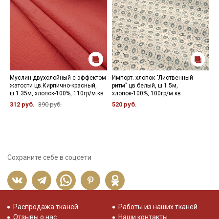
Муслин двухслойный с эффектом
Импорт. хлопок "Лиственный
Ф
жатости цв.Кирпично-красный,
ритм" цв.белый, ш.1.5м,
ц
ш.1.35м, хлопок-100%, 110гр/м.кв
хлопок-100%, 100гр/м.кв
х
312 руб.
390 руб.
520 руб.
3
Сохраните себе в соцсети
Распродажа тканей
Работы из наших тканей
Отзывы о нас
Наши контакты