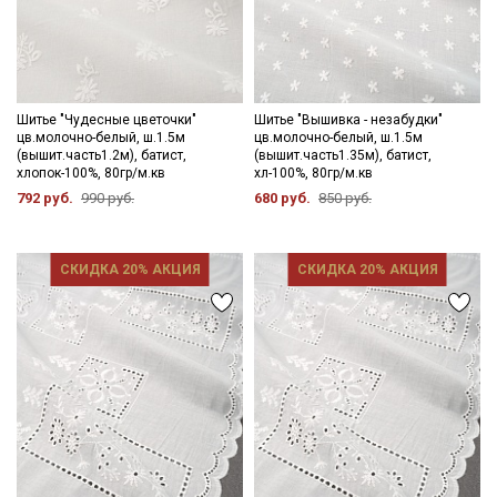
Шитье "Чудесные цветочки"
Шитье "Вышивка - незабудки"
цв.молочно-белый, ш.1.5м
цв.молочно-белый, ш.1.5м
(вышит.часть1.2м), батист,
(вышит.часть1.35м), батист,
хлопок-100%, 80гр/м.кв
хл-100%, 80гр/м.кв
792 руб.
990 руб.
680 руб.
850 руб.
СКИДКА 20% АКЦИЯ
СКИДКА 20% АКЦИЯ