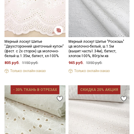
Секретная рассылка от Купава
Мы публикуем здесь дополнительные
Мерный лоскут Шитье
Мерный лоскут Шитье "Роскошь"
промокоды и скидки до 30% на узкие
"Двухсторонний цветочный купон"
цв.молочно-белый, ш.1.5м
(фест. с 2х сторон) цв.молочно-
(вышит.часть1.34м), батист,
категории тканей
белый ш.1.35м, батист, хл-100%
хлопок-100%, 80гр/м.кв
805 руб.
1150 руб.
945 руб.
1350 руб.
Электронная почта
Только онлайн-заказ
Только онлайн-заказ
- 30% ТКАНЬ В ОТРЕЗАХ
СКИДКА 20% АКЦИЯ
Подписаться
Ознакомлен(а) с
Политикой обработки персональных
данных
и даю
Согласие на обработку персональных
данных
Даю
Согласие на получение рекламных и