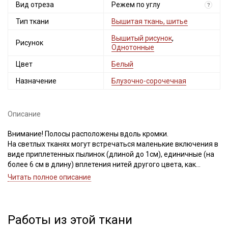
Вид отреза
Режем по углу
?
Тип ткани
Вышитая ткань, шитье
Вышитый рисунок
,
Рисунок
Однотонные
Цвет
Белый
Назначение
Блузочно-сорочечная
Описание
Внимание! Полосы расположены вдоль кромки.
На светлых тканях могут встречаться маленькие включения в
виде приплетенных пылинок (длиной до 1см), единичные (на
более 6 см в длину) вплетения нитей другого цвета, как
продольные, так и поперечные, могут встретиться маленькие
Читать полное описание
пятнышки темного цвета (размер пятнышка не более 4 мм). В
вышивке встречаются вытянутые нити и узелки.
Браком перечисленные дефекты не считаем, так как это
неизбежно при производстве светлых вышитых тканей.
Работы из этой ткани
Ширина ткани ± 2 см.