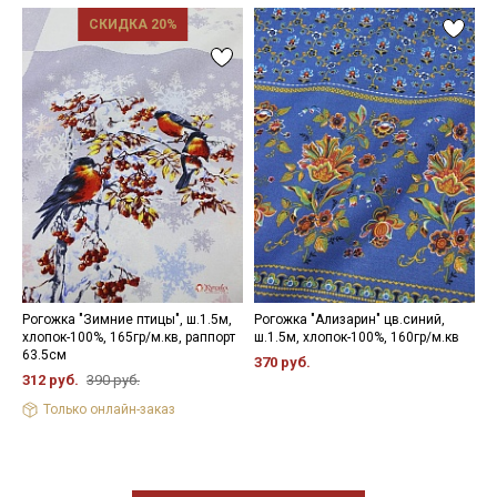
СКИДКА 20%
Рогожка "Зимние птицы", ш.1.5м,
Рогожка "Ализарин" цв.синий,
Р
хлопок-100%, 165гр/м.кв, раппорт
ш.1.5м, хлопок-100%, 160гр/м.кв
с
63.5см
1
370 руб.
312 руб.
390 руб.
3
Только онлайн-заказ