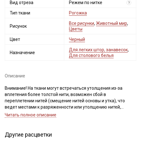
Вид отреза
Режем по нитке
?
Тип ткани
Рогожка
Все рисунки
,
Животный мир
,
Рисунок
Цветы
Цвет
Черный
Для легких штор, занавесок
,
Назначение
Для столового белья
Описание
Внимание! На ткани могут встречаться утолщения из-за
вплетения более толстой нити, возможен сбой в
переплетении нитей (смещение нитей основы и утка), что
ведет местами к разряженности или утолщению нитей,
встречаются непрокрасы и вплетения нитей другого цвета,
Читать полное описание
дефекты вдоль кромки на расстоянии до 5см от края браком
не являются. Рисунок нанесен не по плетению нитей. Для
данного вида ткани перечисленные дефекты допустимы и
Другие расцветки
браком не являются. Не вырезаем. Ширина ткани ±2см.