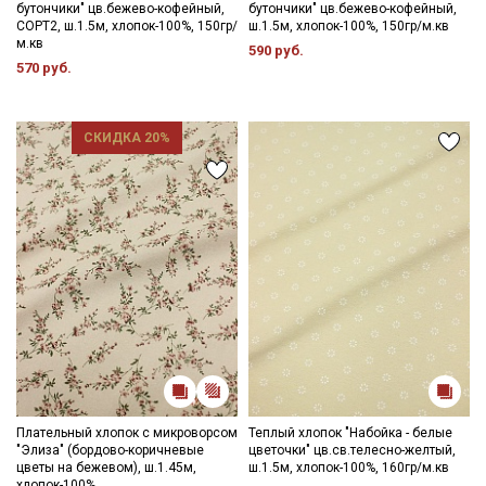
бутончики" цв.бежево-кофейный,
бутончики" цв.бежево-кофейный,
Подписаться
СОРТ2, ш.1.5м, хлопок-100%, 150гр/
ш.1.5м, хлопок-100%, 150гр/м.кв
м.кв
590 руб.
570 руб.
Ознакомлен(а) с
Политикой обработки персональных
данных
и даю
Согласие на обработку персональных
данных
Даю
Согласие на получение рекламных и
СКИДКА 20%
информационных рассылок
Плательный хлопок с микроворсом
Теплый хлопок "Набойка - белые
"Элиза" (бордово-коричневые
цветочки" цв.св.телесно-желтый,
цветы на бежевом), ш.1.45м,
ш.1.5м, хлопок-100%, 160гр/м.кв
хлопок-100%