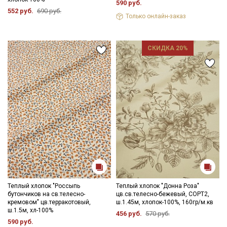
590 руб.
552 руб.
690 руб.
Только онлайн-заказ
СКИДКА 20%
Теплый хлопок "Россыпь
Теплый хлопок "Донна Роза"
бутончиков на св.телесно-
цв.св.телесно-бежевый, СОРТ2,
кремовом" цв.терракотовый,
ш.1.45м, хлопок-100%, 160гр/м.кв
ш.1.5м, хл-100%
456 руб.
570 руб.
590 руб.