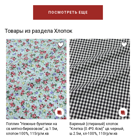
ПОСМОТРЕТЬ ЕЩЕ
Товары из раздела Хлопок
Поплин "Нежные букетики на
Вареный (стираный) хлопок
М
св.мятно-бирюзовом", ш.1.5м,
"Клетка (0.4*0.4см)" цв.черный,
"
хлопок-100%, 115гр/м.кв
ш.2.5м, хл-100%, 110гр/м.кв
ц