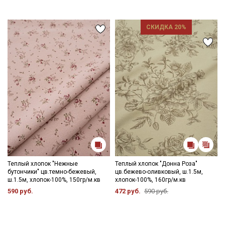
СКИДКА 20%
Теплый хлопок "Нежные
Теплый хлопок "Донна Роза"
бутончики" цв.темно-бежевый,
цв.бежево-оливковый, ш.1.5м,
ш.1.5м, хлопок-100%, 150гр/м.кв
хлопок-100%, 160гр/м.кв
590 руб.
472 руб.
590 руб.