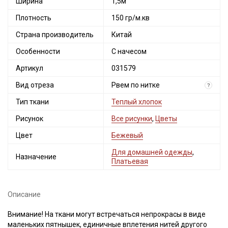
Ширина
1,5м
Плотность
150 гр/м.кв
Страна производитель
Китай
Особенности
С начесом
Артикул
031579
Вид отреза
Рвем по нитке
?
Тип ткани
Теплый хлопок
Рисунок
Все рисунки
,
Цветы
Цвет
Бежевый
Для домашней одежды
,
Назначение
Платьевая
Описание
Внимание! На ткани могут встречаться непрокрасы в виде
маленьких пятнышек, единичные вплетения нитей другого