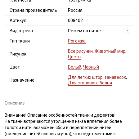
Плотность
165 гр/м.кв
Страна производитель
Россия
Артикул
008402
Вид отреза
Режем по нитке
?
Тип ткани
Рогожка
Все рисунки
,
Животный мир
,
Рисунок
Цветы
Цвет
Белый
,
Черный
Для легких штор, занавесок
,
Назначение
Для столового белья
Описание
Внимание! Описание особенностей ткани и дефектов!
На ткани встречаются утолщения из-за вплетения более
толстой нити, возможен сбой в переплетении нитей
(смещение нитей основы и утка), что ведет местами к