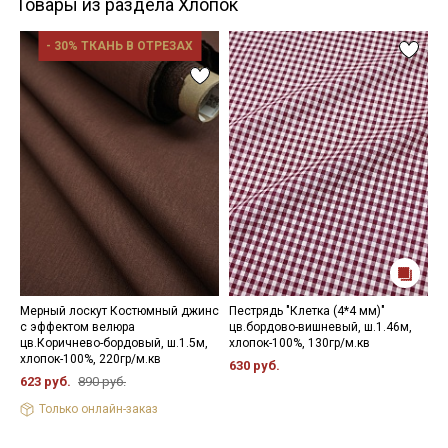
Товары из раздела Хлопок
- 30% ТКАНЬ В ОТРЕЗАХ
Мерный лоскут Костюмный джинс
Пестрядь "Клетка (4*4 мм)"
М
с эффектом велюра
цв.бордово-вишневый, ш.1.46м,
к
цв.Коричнево-бордовый, ш.1.5м,
хлопок-100%, 130гр/м.кв
ш
хлопок-100%, 220гр/м.кв
630 руб.
3
623 руб.
890 руб.
Только онлайн-заказ