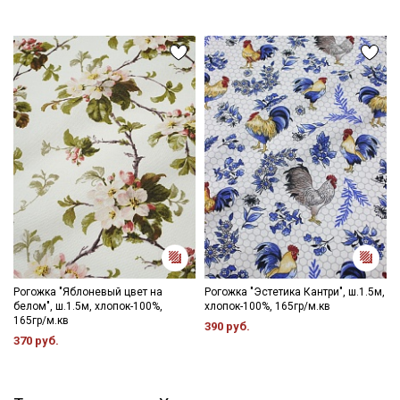
Рогожка "Яблоневый цвет на
Рогожка "Эстетика Кантри", ш.1.5м,
белом", ш.1.5м, хлопок-100%,
хлопок-100%, 165гр/м.кв
165гр/м.кв
390 руб.
370 руб.