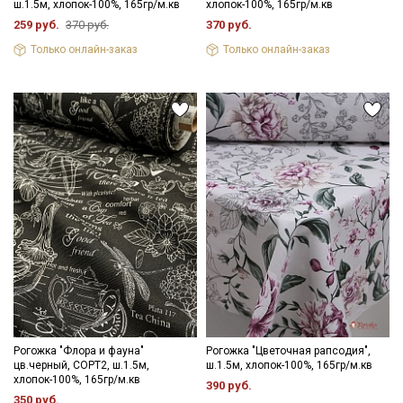
ш.1.5м, хлопок-100%, 165гр/м.кв
хлопок-100%, 165гр/м.кв
Ознакомлен(а) с
Политикой обработки персональных
259 руб.
370 руб.
370 руб.
данных
и даю
Согласие на обработку персональных
данных
Только онлайн-заказ
Только онлайн-заказ
Даю
Согласие на получение рекламных и
информационных рассылок
Рогожка "Флора и фауна"
Рогожка "Цветочная рапсодия",
цв.черный, СОРТ2, ш.1.5м,
ш.1.5м, хлопок-100%, 165гр/м.кв
хлопок-100%, 165гр/м.кв
390 руб.
350 руб.